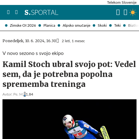
Telekom Slovenije
Zimske OI 2026
Planica
Alpsko smučanje
Skoki
Teki
Biatlo
Ponedeljek, 10. 6. 2024, 16.30
2 leti, 1 mesec
V novo sezono s svojo ekipo
Kamil Stoch ubral svojo pot: Vedel
sem, da je potrebna popolna
sprememba treninga
Avtor:
Pe. M.
1,84