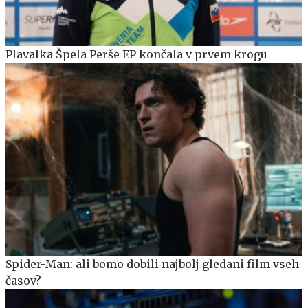
Plavalka Špela Perše EP končala v prvem krogu
Spider-Man: ali bomo dobili najbolj gledani film vseh
časov?