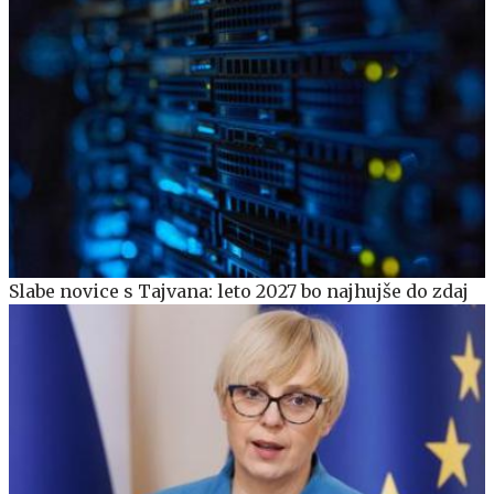
Slabe novice s Tajvana: leto 2027 bo najhujše do zdaj