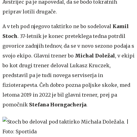
Avstrijec pa je napovedal, da se bodo tokratnih
priprav lotili drugače.
A v teh pod njegovo taktirko ne bo sodeloval
Kamil
Stoch
. 37-letnik je konec preteklega tedna potrdil
govorice zadnjih tednov, da se v novo sezono podaja s
svojo ekipo. Glavni trener bo
Michal Doležal
, v ekipi
bo kot drugi trener deloval Lukasz Kruczek,
predstavil pa je tudi novega serviserja in
fizioterapevta. Čeh dobro pozna poljske skoke, med
letoma 2019 in 2022 je bil glavni trener, prej pa
pomočnik
Stefana Horngacherja
.