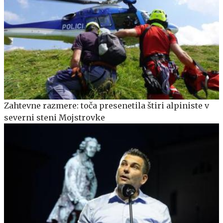
Zahtevne razmere: toča presenetila štiri alpiniste v
severni steni Mojstrovke