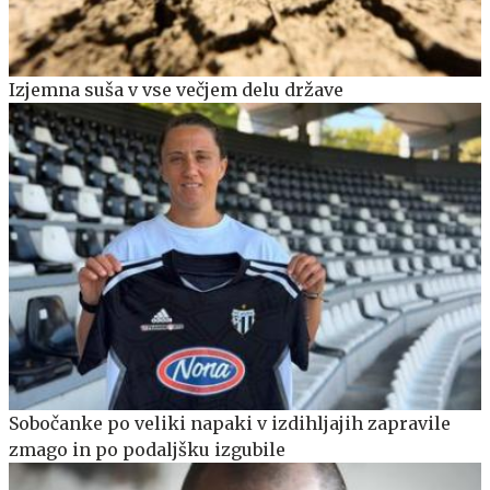
Izjemna suša v vse večjem delu države
Sobočanke po veliki napaki v izdihljajih zapravile
zmago in po podaljšku izgubile