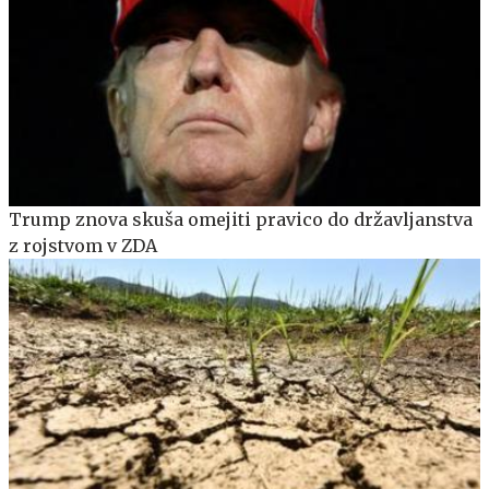
Trump znova skuša omejiti pravico do državljanstva
z rojstvom v ZDA