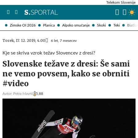
Telekom Slovenije
Zimske OI 2026
Planica
Alpsko smučanje
Skoki
Teki
Biatlo
Torek, 17. 12. 2019, 4.00
6 let, 7 mesecev
Kje se skriva vzrok težav Slovencev z dresi?
Slovenske težave z dresi: Še sami
ne vemo povsem, kako se obrniti
#video
Avtor:
Petra Mavrič
5,88