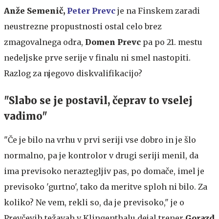
Anže Semenič,
Peter Prevc
je na Finskem zaradi
neustrezne propustnosti ostal celo brez
zmagovalnega odra,
Domen Prevc
pa po 21. mestu
nedeljske prve serije v finalu ni smel nastopiti.
Razlog za njegovo diskvalifikacijo?
"Slabo se je postavil, čeprav to vselej
vadimo"
"Če je bilo na vrhu v prvi seriji vse dobro in je šlo
normalno, pa je kontrolor v drugi seriji menil, da
ima previsoko neraztegljiv pas, po domače, imel je
previsoko 'gurtno', tako da meritve sploh ni bilo. Za
koliko? Ne vem, rekli so, da je previsoko," je o
Prevčevih težavah v Klingenthalu dejal trener
Gorazd