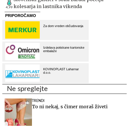
kolesarja in lastnika vikenda
4,99
Ne spreglejte
TRENDI
To ni nekaj, s čimer moraš živeti