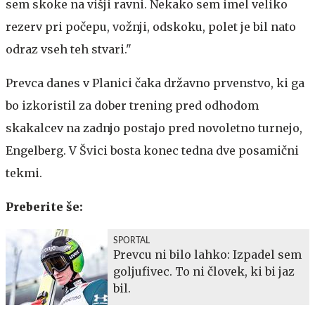
sem skoke na višji ravni. Nekako sem imel veliko
rezerv pri počepu, vožnji, odskoku, polet je bil nato
odraz vseh teh stvari."
Prevca danes v Planici čaka državno prvenstvo, ki ga
bo izkoristil za dober trening pred odhodom
skakalcev na zadnjo postajo pred novoletno turnejo,
Engelberg. V Švici bosta konec tedna dve posamični
tekmi.
Preberite še:
SPORTAL
Prevcu ni bilo lahko: Izpadel sem
goljufivec. To ni človek, ki bi jaz
bil.