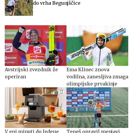
do vrha Begunjščice
Avstrijski zvezdnik že
Ema Klinec znova
operiran
vodilna, zanesljiva zmaga
olimpijske prvakinje
V eni minuti do ledene
Tepeš opravil menjavi,