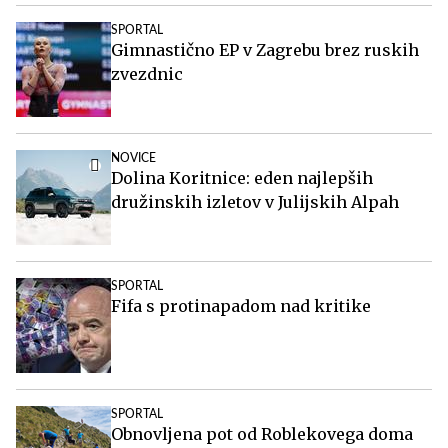
SPORTAL
Gimnastično EP v Zagrebu brez ruskih
zvezdnic
NOVICE
Dolina Koritnice: eden najlepših
družinskih izletov v Julijskih Alpah
SPORTAL
Fifa s protinapadom nad kritike
SPORTAL
Obnovljena pot od Roblekovega doma