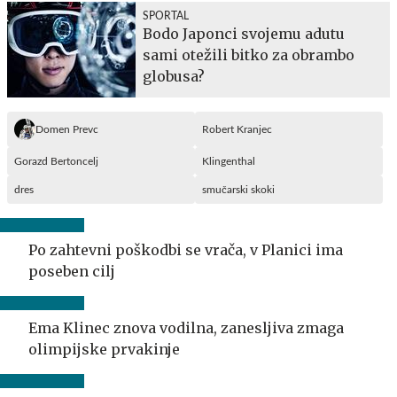
SPORTAL
Bodo Japonci svojemu adutu
sami otežili bitko za obrambo
globusa?
Domen Prevc
Robert Kranjec
Gorazd Bertoncelj
Klingenthal
dres
smučarski skoki
Po zahtevni poškodbi se vrača, v Planici ima
poseben cilj
Ema Klinec znova vodilna, zanesljiva zmaga
olimpijske prvakinje