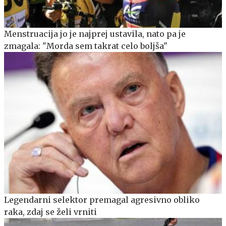
Menstruacija jo je najprej ustavila, nato pa je
zmagala: "Morda sem takrat celo boljša"
Legendarni selektor premagal agresivno obliko
raka, zdaj se želi vrniti