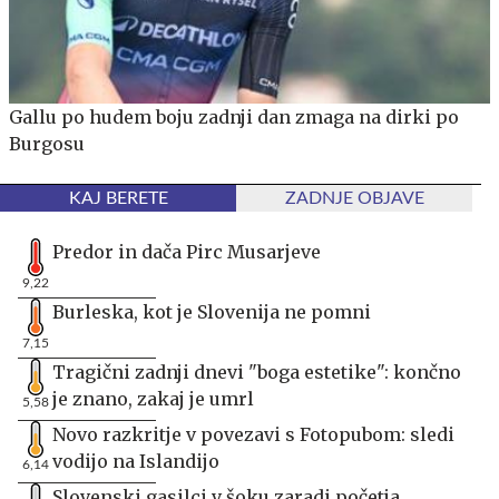
Gallu po hudem boju zadnji dan zmaga na dirki po
Burgosu
KAJ BERETE
ZADNJE OBJAVE
Predor in dača Pirc Musarjeve
9,22
Burleska, kot je Slovenija ne pomni
7,15
Tragični zadnji dnevi "boga estetike": končno
je znano, zakaj je umrl
5,58
Novo razkritje v povezavi s Fotopubom: sledi
vodijo na Islandijo
6,14
Slovenski gasilci v šoku zaradi početja