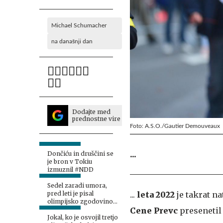
Michael Schumacher
na današnji dan
Dodajte med
prednostne vire
Foto: A.S.O./Gautier Demouveaux
...
Dončiću in druščini se
je bron v Tokiu
izmuznil #NDD
Sedel zaradi umora,
...
leta 2022
je takrat n
pred leti je pisal
olimpijsko zgodovino
Cene Prevc
presenetil 
#NDD
Jokal, ko je osvojil tretjo