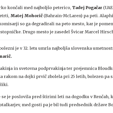
irko končali med najboljšo peterico,
Tadej Pogačar
(UAE 
etrti,
Matej Mohorič
(Bahrain-McLaren) pa peti. Alaphi
komisarji so ga degradirali na peto mesto, kar je pomeni
stopničke. Drugo mesto je zasedel Švicar Marcel Hirsch
 bolezni je v 32. letu umrla najboljša slovenska umetnos
narič.
akinja in svetovna podprvakinja ter prejemnica Bloudk
a rakom na dojki prvič zbolela pri 25 letih, bolezen pa s
liki.
se je poslovila pred štirimi leti na dogodku v Renčah, ki
otalkarjev, med gosti pa je bil tudi predsednik države B