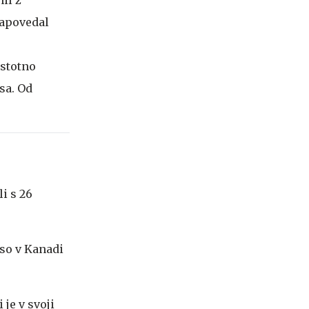
napovedal
dstotno
sa. Od
i s 26
 so v Kanadi
i je v svoji