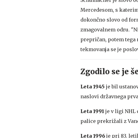
Mercedesom, s katerim n
dokončno slovo od formu
zmagovalnem odru. "Nim
prepričan, potem tega 
tekmovanja se je poslov
Zgodilo se je še
Leta 1945
je bil ustano
naslovi državnega prv
Leta 1991
je v ligi NHL
palice prekrižali z Van
Leta 1996
je pri 83. le