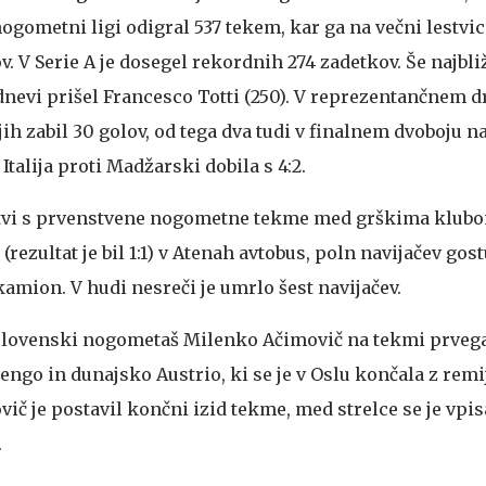
nogometni ligi odigral 537 tekem, kar ga na večni lestvic
. V Serie A je dosegel rekordnih 274 zadetkov. Še najbli
nevi prišel Francesco Totti (250). V reprezentančnem dr
jih zabil 30 golov, od tega dva tudi v finalnem dvoboju 
 Italija proti Madžarski dobila s 4:2.
itvi s prvenstvene nogometne tekme med grškima klub
rezultat je bil 1:1) v Atenah avtobus, poln navijačev gos
amion. V hudi nesreči je umrlo šest navijačev.
slovenski nogometaš Milenko Ačimovič na tekmi prveg
go in dunajsko Austrio, ki se je v Oslu končala z remij
ič je postavil končni izid tekme, med strelce se je vpis
.