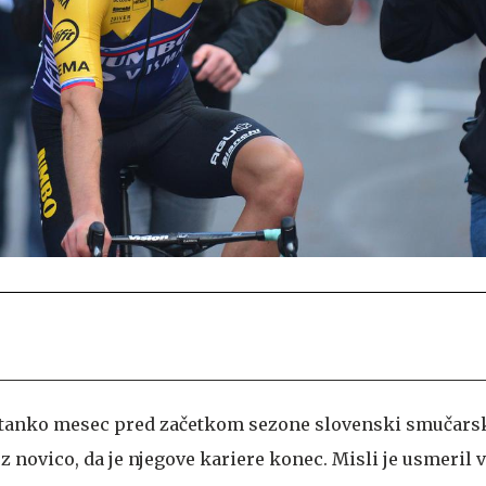
atanko mesec pred začetkom sezone slovenski smučars
z novico, da je njegove kariere konec. Misli je usmeril v 