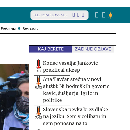
TELEKOM SLOVENIJE
Prek meja
Rekreacija
KAJ BERETE
ZADNJE OBJAVE
Konec veselja: Janković
preklical ukrep
10
Ana Tavčar srečna v novi
službi: Ni hodniških govoric,
8,02
kavic, šušljanja, igric in
politike
Slovenska pevka brez dlake
na jeziku: Sem v celibatu in
7,45
sem ponosna na to