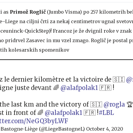
i as
Primož Roglič
(Jumbo Visma) po 257 kilometrih be
–Liege na ciljni črti za nekaj centimetrov ugnal sveto
eceuninck-QuickStep)! Francoz je že dvignil roke v znak
o pridrvel Zasavec in mu vzel zmago. Roglič je postal p
etih kolesarskih spomenikov
 le dernier kilomètre et la victoire de 🇸🇮
@
ligne juste devant 🌈
@alafpolak1
🇫🇷 !
 the last km and the victory of 🇸🇮
@rogla
🏆
st in front of 🌈
@alafpolak1
🇫🇷 !
#LBL
itter.com/NeGQ3byLWF
-Bastogne-Liège (@LiegeBastogneL)
October 4, 2020