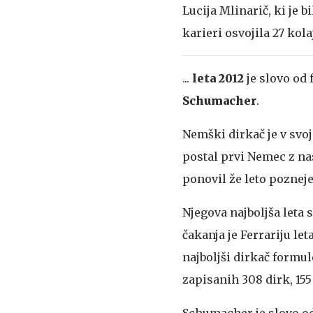
Lucija Mlinarič, ki je 
karieri osvojila 27 kol
...
leta 2012
je slovo od 
Schumacher
.
Nemški dirkač je v svoj
postal prvi Nemec z na
ponovil že leto pozneje
Njegova najboljša leta s
čakanja je Ferrariju le
najboljši dirkač formul
zapisanih 308 dirk, 155
Schumacher je slovo od 