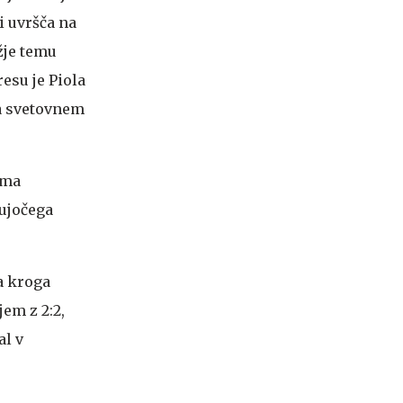
i uvršča na
žje temu
esu je Piola
na svetovnem
oma
tujočega
a kroga
em z 2:2,
al v