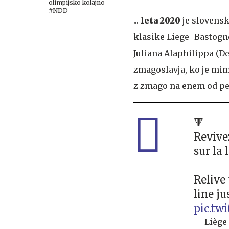
olimpijsko kolajno
#NDD
...
leta 2020
je slovensk
klasike Liege–Bastogne
Juliana Alaphilippa (D
zmagoslavja, ko je mim
z zmago na enem od p
🔻
Revivez
sur la 
Relive
line ju
pic.tw
— Liège