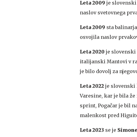
Leta 2009
je slovenski
naslov svetovnega prva
Leta 2009
sta balinarj
osvojila naslov prvako
Leta 2020
je slovenski
italijanski Mantovi v ra
je bilo dovolj za njegov
Leta 2022
je slovenski 
Varesine, kar je bila že
sprint, Pogačar je bil n
malenkost pred Higuito
Leta 2023
se je
Simone