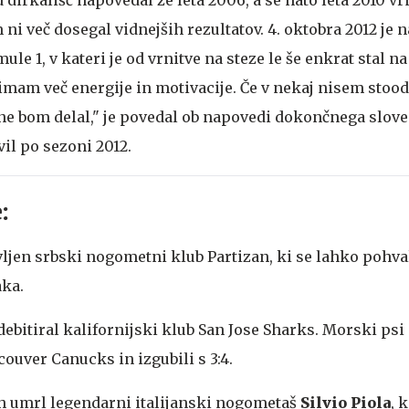
i več dosegal vidnejših rezultatov. 4. oktobra 2012 je 
le 1, v kateri je od vrnitve na steze le še enkrat stal na
am več energije in motivacije. Če v nekaj nisem stoo
ne bom delal," je povedal ob napovedi dokončnega slove
il po sezoni 2012.
:
vljen srbski nogometni klub Partizan, ki se lahko pohval
aka.
 debitiral kalifornijski klub San Jose Sharks. Morski psi
couver Canucks in izgubili s 3:4.
tih umrl legendarni italijanski nogometaš
Silvio Piola
, k