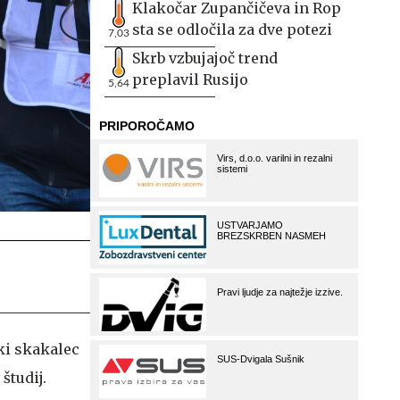
Klakočar Zupančičeva in Rop
sta se odločila za dve potezi
7,03
Skrb vzbujajoč trend
preplavil Rusijo
5,64
ki skakalec
študij.