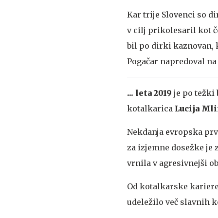
Kar trije Slovenci so d
v cilj prikolesaril kot č
bil po dirki kaznovan, 
Pogačar napredoval na 
... leta 2019
je po težki
kotalkarica
Lucija Mli
Nekdanja evropska prv
za izjemne dosežke je z
vrnila v agresivnejši ob
Od kotalkarske kariere 
udeležilo več slavnih k