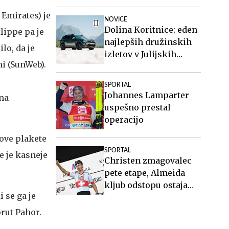
vedno pomaga
pospravljati posteljo
Emirates) je
NOVICE
Dolina Koritnice: eden
lippe pa je
najlepših družinskih
lo, da je
izletov v Julijskih
i (SunWeb).
Alpah
SPORTAL
Johannes Lamparter
tna
uspešno prestal
operacijo
ove plakete
SPORTAL
e je kasneje
Christen zmagovalec
pete etape, Almeida
kljub odstopu ostaja
 se ga je
pomočnik Pogačarja na
Vuelti
orut Pahor.