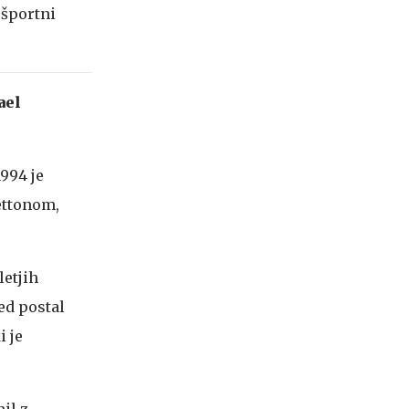
 športni
ael
1994 je
ettonom,
letjih
red postal
i je
il z