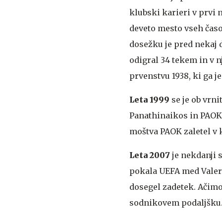
klubski karieri v prvi 
deveto mesto vseh časov
dosežku je pred nekaj d
odigral 34 tekem in v n
prvenstvu 1938, ki ga je
Leta 1999
se je ob vrn
Panathinaikos in PAOK (
moštva PAOK zaletel v k
Leta 2007
je nekdanji 
pokala UEFA med Valeren
dosegel zadetek. Ačimov
sodnikovem podaljšku