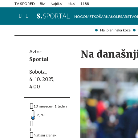
Info in obvestila
Tehnik
TV SPORED
Bizi
Najdi.si
Itis.si
1188
NOGOMET
KOŠARKA
KOLESARSTVO
Naj planinska koča
Na današnji 
Avtor:
Sportal
Sobota,
4. 10. 2025,
4.00
10 mesecev, 1 teden
2,70
1
Natisni članek