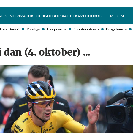
Želite prejemati e-novice?
Uživajmo pametno
ROKOMET
ZIMA
HOKEJ
TENIS
ODBOJKA
ATLETIKA
MOTO
DRUGO
OLIMPIZEM
Luka Dončić
Prva liga
Liga prvakov
Sobotni intervju
Druga kariera
dan (4. oktober) ...