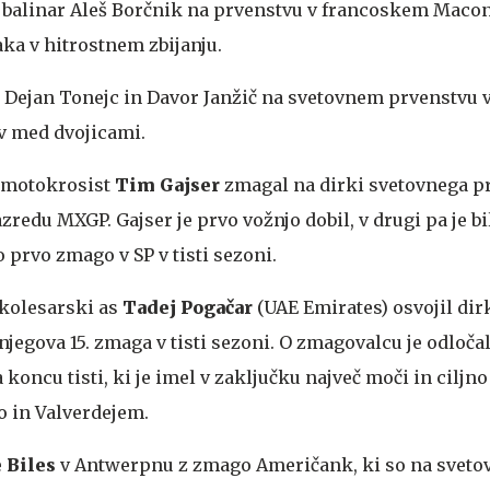
 balinar Aleš Borčnik na prvenstvu v francoskem Macon
ka v hitrostnem zbijanju.
a Dejan Tonejc in Davor Janžič na svetovnem prvenstvu
v med dvojicami.
 motokrosist
Tim Gajser
zmagal na dirki svetovnega p
zredu MXGP. Gajser je prvo vožnjo dobil, v drugi pa je bi
o prvo zmago v SP v tisti sezoni.
kolesarski as
Tadej Pogačar
(UAE Emirates) osvojil dir
 njegova 15. zmaga v tisti sezoni. O zmagovalcu je odločal
a koncu tisti, ki je imel v zaključku največ moči in ciljn
 in Valverdejem.
 Biles
v Antwerpnu z zmago Američank, ki so na sveto