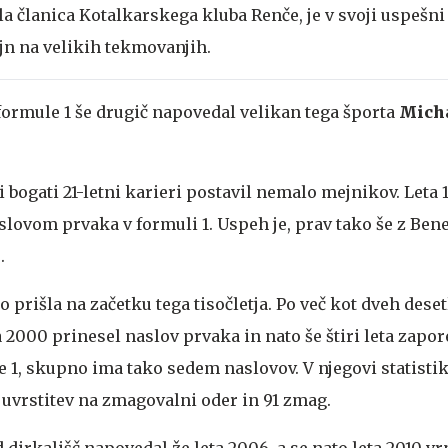
bila članica Kotalkarskega kluba Renče, je v svoji uspešni
ajn na velikih tekmovanjih.
formule 1 še drugič napovedal velikan tega športa
Mich
i bogati 21-letni karieri postavil nemalo mejnikov. Leta 
slovom prvaka v formuli 1. Uspeh je, prav tako še z Ben
.
o prišla na začetku tega tisočletja. Po več kot dveh deset
ta 2000 prinesel naslov prvaka in nato še štiri leta zapo
e 1, skupno ima tako sedem naslovov. V njegovi statistik
 uvrstitev na zmagovalni oder in 91 zmag.
dirkališč napovedal že leta 2006, a se nato leta 2010 vrn