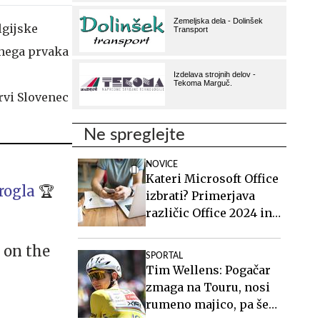
lgijske
vnega prvaka
rvi Slovenec
Ne spreglejte
NOVICE
Kateri Microsoft Office
rogla
🏆
izbrati? Primerjava
različic Office 2024 in
Office 2021.
 on the
SPORTAL
Tim Wellens: Pogačar
zmaga na Touru, nosi
rumeno majico, pa še