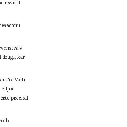
u osvojil
 v Maconu
rvenstva v
l drugi, kar
ko Tre Valli
 ciljni
o črto prečkal
vnih