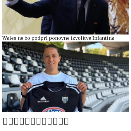
Wales ne bo podprl ponovne izvolitve Infantina
Sobočanke po veliki napaki v izdihljajih zapravile