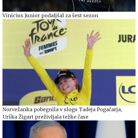
Vinicius Junior podaljšal za šest sezon
Norvežanka pobegnila v slogu Tadeja Pogačarja,
Urška Žigart preživljala težke čase