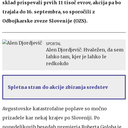
sklad prispevali prvih 11 tisoč evrov, akcija pa bo
trajala do 16. septembra, so sporočili z
Odbojkarske zveze Slovenije (OZS).
SPORTAL
Alen Djordjevič: Hvaležen, da sem
lahko tam, kjer je lahko le
redkokdo
Spletna stran do akcije zbiranja sredstev
Avgustovske katastrofalne poplave so močno
prizadele kar nekaj krajev po Sloveniji. Po
ponedeljkovih besedah premierja Roberta Goloba je