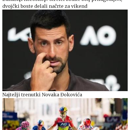
dvojčki boste delali načrte za vikend
Najtežji trenutki Novaka Đokovića