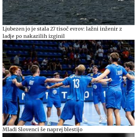
Ljubezen jo je stala 27 tisoč evrov: lažni inženir z
ladje po nakazilih izginil
Mladi Slovenci še naprej blestijo