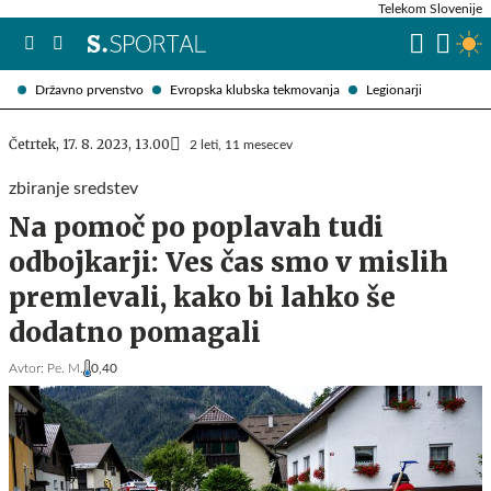
Telekom Slovenije
Državno prvenstvo
Evropska klubska tekmovanja
Legionarji
Četrtek, 17. 8. 2023, 13.00
2 leti, 11 mesecev
zbiranje sredstev
Na pomoč po poplavah tudi
odbojkarji: Ves čas smo v mislih
premlevali, kako bi lahko še
dodatno pomagali
Avtor:
Pe. M.
0,40