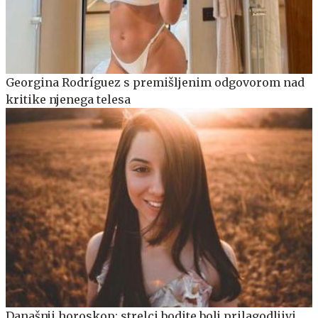
Georgina Rodríguez s premišljenim odgovorom nad
kritike njenega telesa
Današnji horoskop: strelci bodite bolj prilagodljivi,