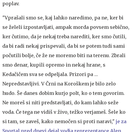
poplav.
"Vprašali smo se, kaj lahko naredimo, pa ne, ker bi
se želeli izpostavljati, ampak morda povsem sebično,
ker čutimo, da je nekaj treba narediti, ker smo čutili,
da bi radi nekaj prispevali, da bi se potem tudi sami
počutili bolje, če že ne moremo biti na terenu. Zbrali
smo denar, kupili opremo in nekaj hrane, s
Kedačičem sva se odpeljala. Prizori pa …
Nepredstavljivi. V Črni na Koroškem je bilo zelo
hudo. Še danes dobim kurjo polt, ko o tem govorim.
Ne moreš si niti predstavljati, do kam lahko seže
voda. Če tega ne vidiš v živo, težko verjameš. Šele ko
si tam, se zaveš, kako nemočen si proti naravi,"
je za
Sportal pred dnevi dejal vodja reprezentance Alen