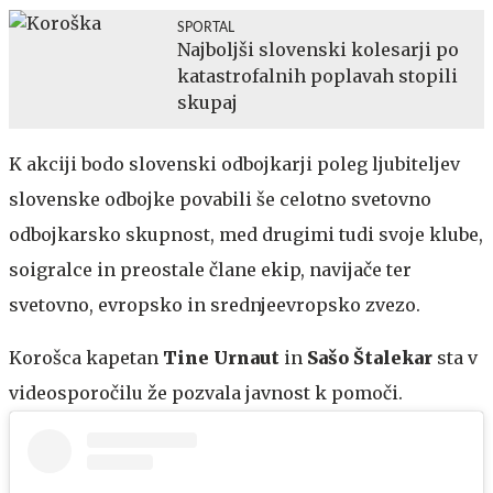
SPORTAL
Najboljši slovenski kolesarji po
katastrofalnih poplavah stopili
skupaj
K akciji bodo slovenski odbojkarji poleg ljubiteljev
slovenske odbojke povabili še celotno svetovno
odbojkarsko skupnost, med drugimi tudi svoje klube,
soigralce in preostale člane ekip, navijače ter
svetovno, evropsko in srednjeevropsko zvezo.
Korošca kapetan
Tine
Urnaut
in
Sašo
Štalekar
sta v
videosporočilu že pozvala javnost k pomoči.