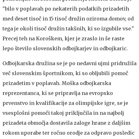
"bilo v poplavah po nekaterih podatkih prizadetih
med deset tisoč in 15 tisoč družin oziroma domov, od
tega je okoli tisoč družin takšnih, ki so izgubile vse."
Precej teh na Koroškem, kjer je zraslo in še raste
lepo število slovenskih odbojkarjev in odbojkaric.
Odbojkarska družina se je po nedavni ujmi pridružila
več slovenskim športnikom, ki so obljubili pomoč
prizadetim v poplavah. Moška odbojkarska
reprezentanca, ki se pripravlja na evropsko
prvenstvo in kvalifikacije za olimpijske igre, se je
vsesplošni pomoči takoj priključila in na najbolj
prizadeta območja dostavila zaloge hrane z daljšim
rokom uporabe ter ročno orodje za odpravo posledic