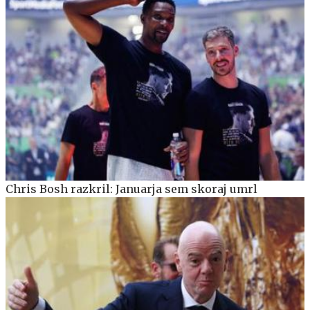
Chris Bosh razkril: Januarja sem skoraj umrl