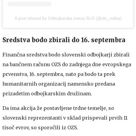
A post shared by Odbojkarska zveza SLO (@slo_volley)
Sredstva bodo zbirali do 16. septembra
Finančna sredstva bodo slovenski odbojkarji zbirali
na bančnem računu OZS do zadnjega dne evropskega
prvenstva, 16. septembra, nato pa bodo ta prek
humanitarnih organizacij namensko predana
prizadetim odbojkarskim družinam.
Da ima akcija že postavljene trdne temelje, so
slovenski reprezentanti v sklad prispevali prvih 11
tisoč evrov, so sporočili iz OZS.