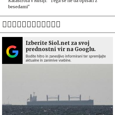
Katastrofa v Rusiji: "Tega se ne da opisati z
besedami"
Izberite Siol.net za svoj
prednostni vir na Googlu.
Bodite hitro in zanesljivo informirani ter spremljajte
aktualne in zanimive vsebine.