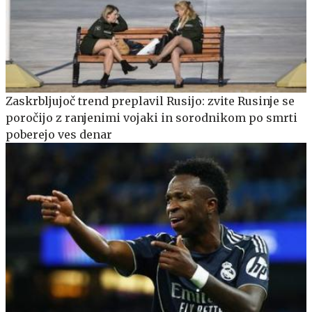
Zaskrbljujoč trend preplavil Rusijo: zvite Rusinje se
poročijo z ranjenimi vojaki in sorodnikom po smrti
poberejo ves denar