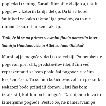
pogledati trening. Zaradi filozofije življenja, tistih
pogojev, v katerih fantje delajo. Da bi se hotel
šminkati za kako tekmo lige prvakov, za to niti
nimam časa, niti nisem tak tip.
Tudi, če bi se na primer v osmini finala pomerila Inter
Samirja Handanovića in Atletico Jana Oblaka?
Marsikaj je mogoče videti na televiziji. Pomemben je
pogovor, prvi stik, predstavitev idej. S čim več
reprezentanti se bom poskušal pogovoriti v čim
krajšem času. Tu so tudi božično-novoletni prazniki.
Nekateri bodo prihajali domov. Tisti čas bom
izkoristil, kolikor bo le mogoče. Da spijemo kavo in
izmenjamo poglede. Pestro bo, ne nameravam pa