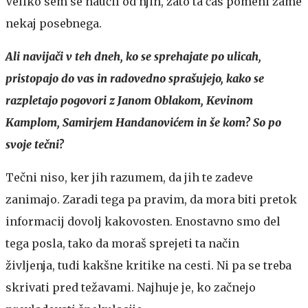
Veliko sem se naučil od njih, zato ta čas pomeni zame
nekaj posebnega.
Ali navijači v teh dneh, ko se sprehajate po ulicah,
pristopajo do vas in radovedno sprašujejo, kako se
razpletajo pogovori z Janom Oblakom, Kevinom
Kamplom, Samirjem Handanovićem in še kom? So po
svoje tečni?
Tečni niso, ker jih razumem, da jih te zadeve
zanimajo. Zaradi tega pa pravim, da mora biti pretok
informacij dovolj kakovosten. Enostavno smo del
tega posla, tako da moraš sprejeti ta način
življenja, tudi kakšne kritike na cesti. Ni pa se treba
skrivati pred težavami. Najhuje je, ko začnejo