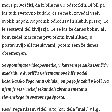
more privoščiti, da bi bila na 80 odstotkih. Bi bil pa
jaz tudi svetovno budalo, če se ne bi zavedal vseh
svojih napak. Napačnih odločitev in slabih presoj. To
je sestavni del življenja. Če se jaz že danes bojim, ali
bom zadel marca na prvi tekmi kvalifikacij s
postavitvijo ali menjavami, potem sem že danes
obremenjen.
Se spominjate videoposnetka, v katerem je Luka Dončić v
Madridu v dvorišču Griezmannove hiše podal
košarkarsko žogo Janu Oblaku, on pa jo je zabil v koš? Na
njem je res v nekaj sekundah zbrana smetana
slovenskega in svetovnega športa.
Res? Tega nisem videl. A to, kar dela "mali" v ligi