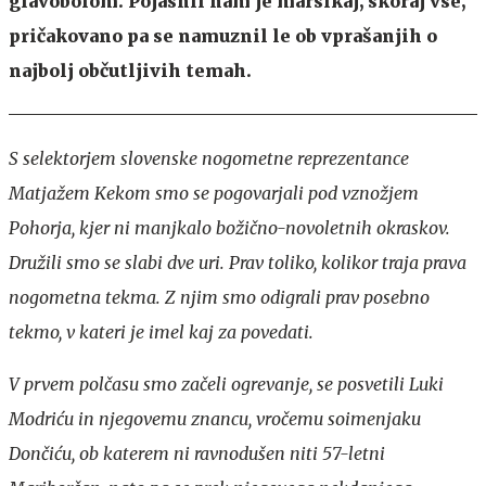
glavobolom. Pojasnil nam je marsikaj, skoraj vse,
pričakovano pa se namuznil le ob vprašanjih o
najbolj občutljivih temah.
S selektorjem slovenske nogometne reprezentance
Matjažem Kekom smo se pogovarjali pod vznožjem
Pohorja, kjer ni manjkalo božično-novoletnih okraskov.
Družili smo se slabi dve uri. Prav toliko, kolikor traja prava
nogometna tekma. Z njim smo odigrali prav posebno
tekmo, v kateri je imel kaj za povedati.
V prvem polčasu smo začeli ogrevanje, se posvetili Luki
Modriću in njegovemu znancu, vročemu soimenjaku
Dončiću, ob katerem ni ravnodušen niti 57-letni