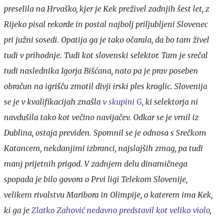
preselila na Hrvaško, kjer je Kek preživel zadnjih šest let, z
Rijeko pisal rekorde in postal najbolj priljubljeni Slovenec
pri južni sosedi. Opatija ga je tako očarala, da bo tam živel
tudi v prihodnje. Tudi kot slovenski selektor. Tam je srečal
tudi naslednika Igorja Bišćana, nato pa je prav poseben
obračun na igrišču zmotil divji irski ples kroglic. Slovenija
se je v kvalifikacijah znašla
v skupini G
, ki selektorja ni
navdušila tako kot večino navijačev. Odkar se je vrnil iz
Dublina, ostaja previden. Spomnil se je odnosa s Srečkom
Katancem, nekdanjimi izbranci, najslajših zmag, pa tudi
manj prijetnih prigod. V zadnjem delu dinamičnega
spopada je bilo govora o Prvi ligi Telekom Slovenije,
velikem rivalstvu Maribora in Olimpije, o katerem ima Kek,
ki ga je
Zlatko Zahović nedavno predstavil kot veliko violo
,