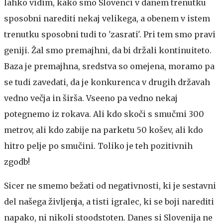
lahko vidim, kako smo Slovenci v danem trenutku
sposobni narediti nekaj velikega, a obenem v istem
trenutku sposobni tudi to 'zasrati'. Pri tem smo pravi
geniji. Žal smo premajhni, da bi držali kontinuiteto.
Baza je premajhna, sredstva so omejena, moramo pa
se tudi zavedati, da je konkurenca v drugih državah
vedno večja in širša. Vseeno pa vedno nekaj
potegnemo iz rokava. Ali kdo skoči s smučmi 300
metrov, ali kdo zabije na parketu 50 košev, ali kdo
hitro pelje po smučini. Toliko je teh pozitivnih
zgodb!
Sicer ne smemo bežati od negativnosti, ki je sestavni
del našega življenja, a tisti igralec, ki se boji narediti
napako, ni nikoli stoodstoten. Danes si Slovenija ne