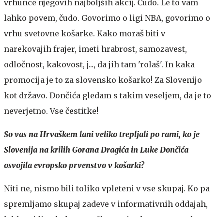
vrhunce njegovih najboljših akcij. Čudo. Le to vam
lahko povem, čudo. Govorimo o ligi NBA, govorimo o
vrhu svetovne košarke. Kako moraš biti v
narekovajih frajer, imeti hrabrost, samozavest,
odločnost, kakovost, j..., da jih tam 'rolaš'. In kaka
promocija je to za slovensko košarko! Za Slovenijo
kot državo. Dončića gledam s takim veseljem, da je to
neverjetno. Vse čestitke!
So vas na Hrvaškem lani veliko trepljali po rami, ko je
Slovenija na krilih Gorana Dragića in Luke Dončića
osvojila evropsko prvenstvo v košarki?
Niti ne, nismo bili toliko vpleteni v vse skupaj. Ko pa
spremljamo skupaj zadeve v informativnih oddajah,