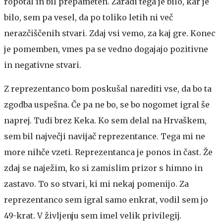
ropotal in bil prepameten. Zaradi tega je bilo, kar je
bilo, sem pa vesel, da po toliko letih ni več
nerazčiščenih stvari. Zdaj vsi vemo, za kaj gre. Konec
je pomemben, vmes pa se vedno dogajajo pozitivne
in negativne stvari.
Z reprezentanco bom poskušal narediti vse, da bo ta
zgodba uspešna. Če pa ne bo, se bo nogomet igral še
naprej. Tudi brez Keka. Ko sem delal na Hrvaškem,
sem bil največji navijač reprezentance. Tega mi ne
more nihče vzeti. Reprezentanca je ponos in čast. Že
zdaj se naježim, ko si zamislim prizor s himno in
zastavo. To so stvari, ki mi nekaj pomenijo. Za
reprezentanco sem igral samo enkrat, vodil sem jo
49-krat. V življenju sem imel velik privilegij.