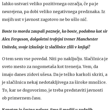
lahko ustvari veliko pozitivnega ozračja, če pa je
neurejena, pa dobi veliko negativnega predznaka. Iz
mojih ust v javnost zagotovo ne bo ušlo nič.
Boste to morda zaupali pozneje, ko boste, podobno kot sir
Alex Ferguson, dolgoletni trofejni trener Manchester
Uniteda, svoje izkušnje iz slačilnice zlili v knjigi?
O tem sem vse povedal. Niti po naključju. Slačilnica je
sveto mesto za nogometaša kot trenerja. Vem, da
imajo danes zidovi ušesa. Da je težko karkoli skriti, a
je slačilnica nekaj nedotakljivega za široke množice.
To, kar se dogovorimo, je treba predstaviti javnosti
ob primernem času.
Kapetan je častna naloga. Smo ji mediji v zadnjih