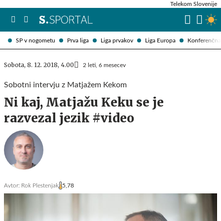
Telekom Slovenije
SP v nogometu
Prva liga
Liga prvakov
Liga Europa
Konferenčna 
Sobota, 8. 12. 2018, 4.00
2 leti, 6 mesecev
Sobotni intervju z Matjažem Kekom
Ni kaj, Matjažu Keku se je
razvezal jezik #video
Avtor:
Rok Plestenjak
5,78