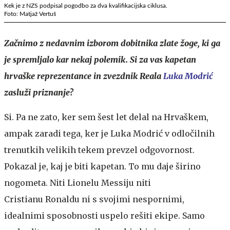
Kek je z NZS podpisal pogodbo za dva kvalifikacijska ciklusa.
Foto: Matjaž Vertuš
Začnimo z nedavnim izborom dobitnika zlate žoge, ki ga
je spremljalo kar nekaj polemik. Si za vas kapetan
hrvaške reprezentance in zvezdnik Reala
Luka Modrić
zasluži priznanje?
Si. Pa ne zato, ker sem šest let delal na Hrvaškem,
ampak zaradi tega, ker je Luka Modrić v odločilnih
trenutkih velikih tekem prevzel odgovornost.
Pokazal je, kaj je biti kapetan. To mu daje širino
nogometa. Niti Lionelu Messiju niti
Cristianu Ronaldu ni s svojimi nespornimi,
idealnimi sposobnosti uspelo rešiti ekipe. Samo