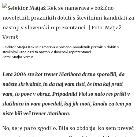
Selektor Matjaž Kek se namerava v božično-novoletnih praznikih dobiti s
številnimi kandidati za nastop v slovenski reprezentanci.
Foto: Matjaž Vertuš
Leta 2004 ste kot trener Maribora drzno sporočili, da
nočete skrivalnic, in da naj vam tisti, če ima kaj proti
vam, to pove v obraz. Pripadniki Viol so nato res prišli v
slačilnico in vam povedali, kaj jih moti, kmalu za tem pa
niste bili več trener Maribora.
No, se je pa to zgodilo. Bila so obdobja, ko sem preveč