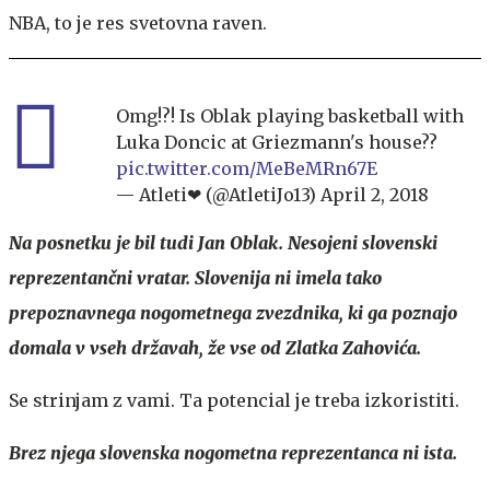
NBA, to je res svetovna raven.
Omg!?! Is Oblak playing basketball with
Luka Doncic at Griezmann's house??
pic.twitter.com/MeBeMRn67E
— Atleti❤ (@AtletiJo13)
April 2, 2018
Na posnetku je bil tudi Jan Oblak. Nesojeni slovenski
reprezentančni vratar. Slovenija ni imela tako
prepoznavnega nogometnega zvezdnika, ki ga poznajo
domala v vseh državah, že vse od Zlatka Zahovića.
Se strinjam z vami. Ta potencial je treba izkoristiti.
Brez njega slovenska nogometna reprezentanca ni ista.