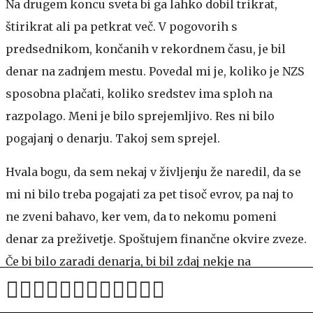
Na drugem koncu sveta bi ga lahko dobil trikrat,
štirikrat ali pa petkrat več. V pogovorih s
predsednikom, končanih v rekordnem času, je bil
denar na zadnjem mestu. Povedal mi je, koliko je NZS
sposobna plačati, koliko sredstev ima sploh na
razpolago. Meni je bilo sprejemljivo. Res ni bilo
pogajanj o denarju. Takoj sem sprejel.
Hvala bogu, da sem nekaj v življenju že naredil, da se
mi ni bilo treba pogajati za pet tisoč evrov, pa naj to
ne zveni bahavo, ker vem, da to nekomu pomeni
denar za preživetje. Spoštujem finančne okvire zveze.
Če bi bilo zaradi denarja, bi bil zdaj nekje na
Kitajskem ali pa v Savdski Arabiji.