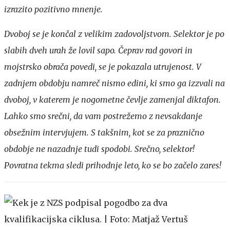
izrazito pozitivno mnenje.
Dvoboj se je končal z velikim zadovoljstvom. Selektor je po
slabih dveh urah že lovil sapo. Čeprav rad govori in
mojstrsko obrača povedi, se je pokazala utrujenost. V
zadnjem obdobju namreč nismo edini, ki smo ga izzvali na
dvoboj, v katerem je nogometne čevlje zamenjal diktafon.
Lahko smo srečni, da vam postrežemo z nevsakdanje
obsežnim intervjujem. S takšnim, kot se za praznično
obdobje ne nazadnje tudi spodobi. Srečno, selektor!
Povratna tekma sledi prihodnje leto, ko se bo začelo zares!