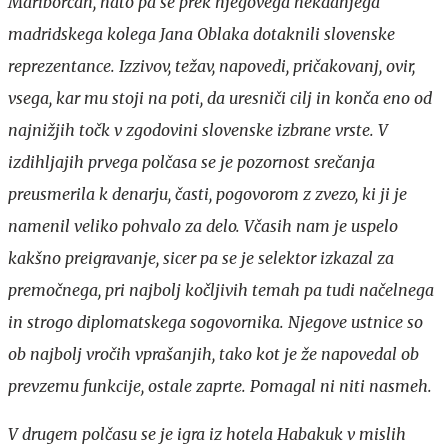
Mariborčan, nato pa se prek njegovega nekdanjega
madridskega kolega Jana Oblaka dotaknili slovenske
reprezentance. Izzivov, težav, napovedi, pričakovanj, ovir,
vsega, kar mu stoji na poti, da uresniči cilj in konča eno od
najnižjih točk v zgodovini slovenske izbrane vrste. V
izdihljajih prvega polčasa se je pozornost srečanja
preusmerila k denarju, časti, pogovorom z zvezo, ki ji je
namenil veliko pohvalo za delo. Včasih nam je uspelo
kakšno preigravanje, sicer pa se je selektor izkazal za
premočnega, pri najbolj kočljivih temah pa tudi načelnega
in strogo diplomatskega sogovornika. Njegove ustnice so
ob najbolj vročih vprašanjih, tako kot je že napovedal ob
prevzemu funkcije, ostale zaprte. Pomagal ni niti nasmeh.
V drugem polčasu se je igra iz hotela Habakuk v mislih