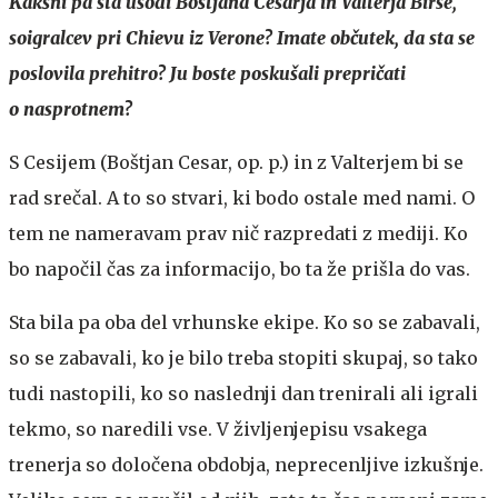
Kakšni pa sta usodi Boštjana Cesarja in Valterja Birse,
soigralcev pri Chievu iz Verone? Imate občutek, da sta se
poslovila prehitro? Ju boste poskušali prepričati
o nasprotnem?
S Cesijem (Boštjan Cesar, op. p.) in z Valterjem bi se
rad srečal. A to so stvari, ki bodo ostale med nami. O
tem ne nameravam prav nič razpredati z mediji. Ko
bo napočil čas za informacijo, bo ta že prišla do vas.
Sta bila pa oba del vrhunske ekipe. Ko so se zabavali,
so se zabavali, ko je bilo treba stopiti skupaj, so tako
tudi nastopili, ko so naslednji dan trenirali ali igrali
tekmo, so naredili vse. V življenjepisu vsakega
trenerja so določena obdobja, neprecenljive izkušnje.