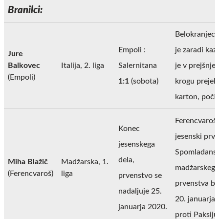
Branilci:
Belokranjec
Empoli :
je zaradi kazn
Jure
Balkovec
Italija, 2. liga
Salernitana
je v prejšnje
(Empoli)
1:1
(sobota)
krogu prejel 
karton, počiv
Ferencvaroš 
Konec
jesenski prva
jesenskega
Spomladansk
dela,
Miha Blažič
Madžarska, 1.
madžarskega
(Ferencvaroš)
liga
prvenstvo se
prvenstva bo
nadaljuje 25.
20. januarja
januarja 2020.
proti Paksiju