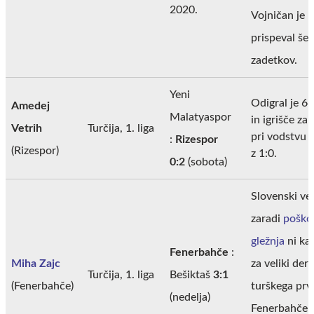
2020.
Vojničan je
prispeval šes
zadetkov.
Yeni
Odigral je 6
Amedej
Malatyaspor
in igrišče zap
Vetrih
Turčija, 1. liga
pri vodstvu 
:
Rizespor
(Rizespor)
z 1:0.
0:2
(sobota)
Slovenski vez
zaradi
poško
gležnja
ni ka
Fenerbahče
:
Miha Zajc
za veliki derb
Turčija, 1. liga
Bešiktaš
3:1
(Fenerbahče)
turškega prv
(nedelja)
Fenerbahče s