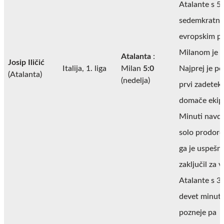
Atalante s 5
sedemkratn
evropskim p
Milanom je b
Atalanta
:
Josip Iličić
Italija, 1. liga
Milan
5:0
Najprej je po
(Atalanta)
(nedelja)
prvi zadetek
domače ekipe
Minuti navdu
solo prodoro
ga je uspešn
zaključil za 
Atalante s 3:
devet minut
pozneje pa