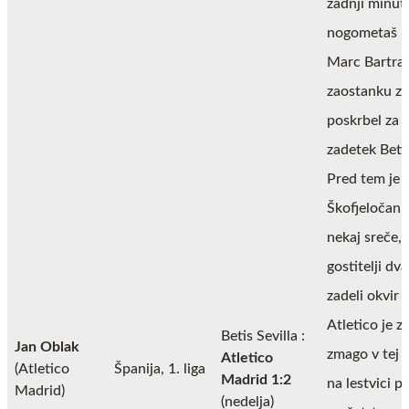
zadnji minuti
nogometaš B
Marc Bartra 
zaostanku z 
poskrbel za 
zadetek Beti
Pred tem je 
Škofjeločan 
nekaj sreče, 
gostitelji dv
zadeli okvir v
Atletico je 
Betis Sevilla :
Jan Oblak
zmago v tej 
Atletico
(Atletico
Španija, 1. liga
Madrid 1:2
na lestvici p
Madrid)
(nedelja)