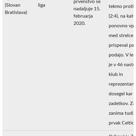
prvenstvo se
(Slovan
liga
tekmo proti 
nadaljuje 15.
Bratislava)
februarja
(2:4), na kate
2020.
ponovno vpi
med strelce,
prispeval pa 
podajo. V le
je v 46 nasto
klub in
reprezentan
dosegel kar 
zadetkov. Za
zanima tudi 
prvak Celtic.