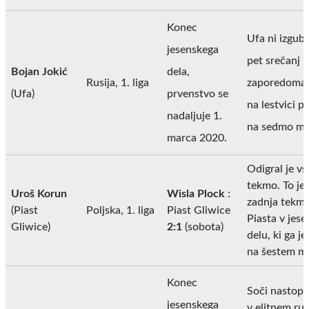
Konec
Ufa ni izgubi
jesenskega
pet srečanj
Bojan Jokić
dela,
Rusija, 1. liga
zaporedoma i
(Ufa)
prvenstvo se
na lestvici p
nadaljuje 1.
na sedmo me
marca 2020.
Odigral je vs
tekmo. To je 
Uroš Korun
Wisla Plock
:
zadnja tekm
(Piast
Poljska, 1. liga
Piast Gliwice
Piasta v jes
Gliwice)
2:1
(sobota)
delu, ki ga j
na šestem m
Konec
Soči nastopa
jesenskega
v elitnem ru