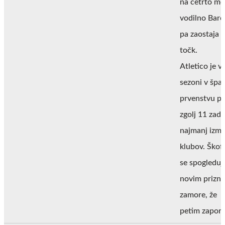
na četrto me
vodilno Barc
pa zaostaja 
točk.
Atletico je v 
sezoni v šp
prvenstvu pr
zgolj 11 zade
najmanj izm
klubov. Škof
se spogleduj
novim prizn
zamore, že
petim zapor