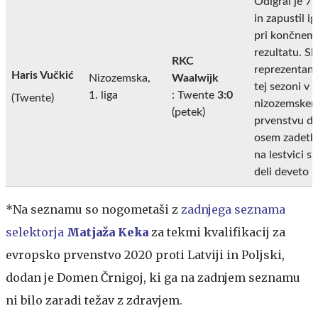
Odigral je 7
in zapustil ig
pri končnem
rezultatu. Sl
RKC
reprezentant
Haris Vučkić
Nizozemska,
Waalwijk
tej sezoni v
1. liga
: Twente
3:0
(Twente)
nizozemske
(petek)
prvenstvu do
osem zadetko
na lestvici s
deli deveto 
*Na seznamu so nogometaši z
zadnjega seznama
selektorja
Matjaža Keka
za tekmi kvalifikacij za
evropsko prvenstvo 2020 proti Latviji in Poljski,
dodan je Domen Črnigoj, ki ga na zadnjem seznamu
ni bilo zaradi težav z zdravjem.