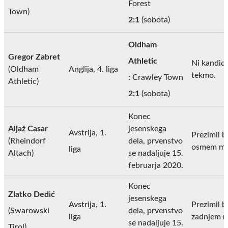
Forest
Town)
2:1
(sobota)
Oldham
Gregor Zabret
Athletic
Ni kandidi
(Oldham
Anglija, 4. liga
tekmo.
: Crawley Town
Athletic)
2:1
(sobota)
Konec
Aljaž Casar
jesenskega
Avstrija, 1.
Prezimil b
(Rheindorf
dela, prvenstvo
osmem me
liga
Altach)
se nadaljuje 15.
februarja 2020.
Konec
Zlatko Dedić
jesenskega
Avstrija, 1.
Prezimil b
(Swarowski
dela, prvenstvo
liga
zadnjem m
se nadaljuje 15.
Tirol)