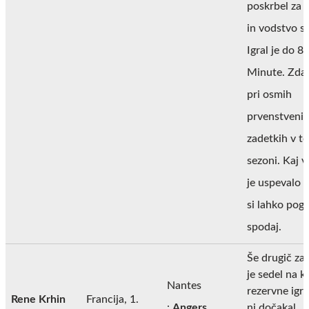
poskrbel za 
in vodstvo s 
Igral je do 80
Minute. Zdaj
pri osmih
prvenstveni
zadetkih v te
sezoni. Kaj 
je uspevalo 
si lahko pog
spodaj.
Še drugič za
je sedel na k
Nantes
rezervne igra
Rene Krhin
Francija, 1.
:
Angers
ni dočakal