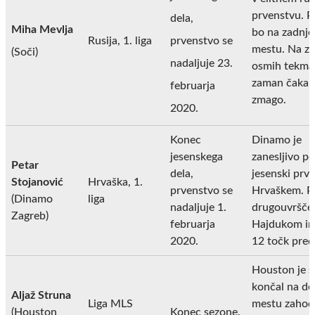
prvenstvu. P
dela,
Miha Mevlja
bo na zadnj
Rusija, 1. liga
prvenstvo se
mestu. Na za
(Soči)
nadaljuje 23.
osmih tekma
zaman čakal
februarja
zmago.
2020.
Konec
Dinamo je
jesenskega
zanesljivo po
Petar
dela,
jesenski prv
Stojanović
Hrvaška, 1.
prvenstvo se
Hrvaškem. P
(Dinamo
liga
nadaljuje 1.
drugouvršče
Zagreb)
februarja
Hajdukom im
2020.
12 točk pred
Houston je 
končal na d
Aljaž Struna
Liga MLS
mestu zahod
(Houston
Konec sezone.