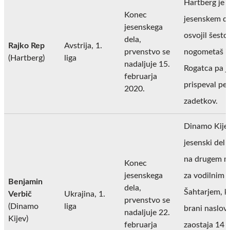
Hartberg je 
Konec
jesenskem d
jesenskega
osvojil šesto
dela,
Rajko Rep
Avstrija, 1.
prvenstvo se
nogometaš i
(Hartberg)
liga
nadaljuje 15.
Rogatca pa j
februarja
prispeval pet
2020.
zadetkov.
Dinamo Kijev
jesenski del 
na drugem m
Konec
jesenskega
za vodilnim
Benjamin
dela,
Šahtarjem, ki
Verbič
Ukrajina, 1.
prvenstvo se
(Dinamo
liga
brani naslov,
nadaljuje 22.
Kijev)
februarja
zaostaja 14 