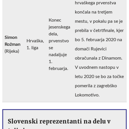
hrvaškega prvenstva
končala na tretjem
Konec
mestu, v pokalu pa se je
jesenskega
prebila v četrtfinale, kjer
dela,
Simon
bo 5. februarja 2020 na
Hrvaška,
prvenstvo
Rožman
1. liga
se
domači Rujevici
(Rijeka)
nadaljuje
obračunala z Dinamom.
1.
V uvodnem nastopu v
februarja.
letu 2020 se bo za točke
pomerila z zagrebško
Lokomotivo.
Slovenski reprezentanti na delu v