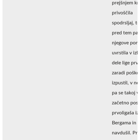
prejšnjem kr
privoščila
spodrsljaj, 
pred tem pa 
njegove pom
uvrstila v izl
dele lige prv
zaradi pošk
izpustil, v ne
pa se takoj vr
začetno pos
prvoligaša iz
Bergama in
navdušil. Pri