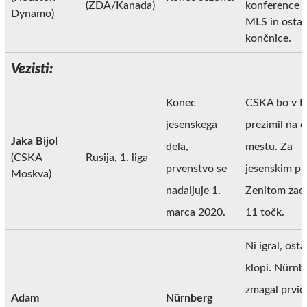
(ZDA/Kanada)
konference v 
Dynamo)
MLS in ostal
končnice.
Vezisti:
Konec
CSKA bo v Ru
jesenskega
prezimil na 
Jaka Bijol
dela,
mestu. Za
(CSKA
Rusija, 1. liga
prvenstvo se
jesenskim p
Moskva)
nadaljuje 1.
Zenitom zaos
marca 2020.
11 točk.
Ni igral, osta
klopi. Nürnb
zmagal prvič
Adam
Nürnberg