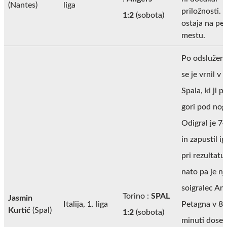
(Nantes)
liga
priložnosti.
1:2
(sobota)
ostaja na pe
mestu.
Po odsluženi
se je vrnil v 
Spala, ki ji 
gori pod nog
Odigral je 7
in zapustil ig
pri rezultatu
nato pa je n
soigralec An
Torino :
SPAL
Jasmin
Italija, 1. liga
Petagna v 82
Kurtić
(Spal)
1:2
(sobota)
minuti doseg