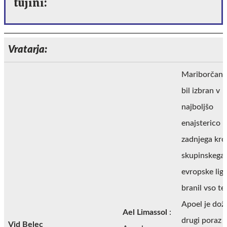
tujini:
Vratarja:
Mariborčan, 
bil izbran v
najboljšo
enajsterico
zadnjega kro
skupinskega 
evropske lige
branil vso t
Apoel je doži
Ael Limassol
:
drugi poraz v
Vid Belec