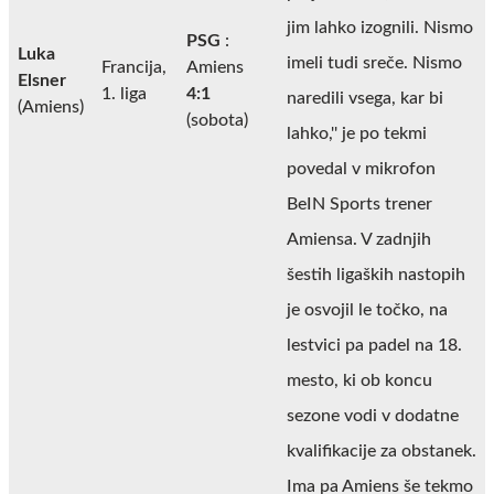
jim lahko izognili. Nismo
PSG
:
Luka
imeli tudi sreče. Nismo
Francija,
Amiens
Elsner
1. liga
4:1
naredili vsega, kar bi
(Amiens)
(sobota)
lahko,'' je po tekmi
povedal v mikrofon
BeIN Sports trener
Amiensa. V zadnjih
šestih ligaških nastopih
je osvojil le točko, na
lestvici pa padel na 18.
mesto, ki ob koncu
sezone vodi v dodatne
kvalifikacije za obstanek.
Ima pa Amiens še tekmo