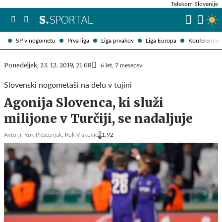
Telekom Slovenije
SP v nogometu
Prva liga
Liga prvakov
Liga Europa
Konferenčna 
Ponedeljek, 23. 12. 2019, 21.08
6 let, 7 mesecev
Slovenski nogometaši na delu v tujini
Agonija Slovenca, ki služi
milijone v Turčiji, se nadaljuje
Avtorji:
Rok Plestenjak,
Rok Viškovič
1,92