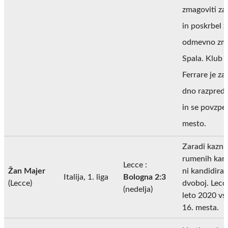
zmagoviti za
in poskrbel z
odmevno zm
Spala. Klub i
Ferrare je za
dno razprede
in se povzpel
mesto.
Zaradi kazni
rumenih kar
Lecce :
Žan Majer
ni kandidiral
Italija, 1. liga
Bologna 2:3
(Lecce)
dvoboj. Lecc
(nedelja)
leto 2020 vst
16. mesta.