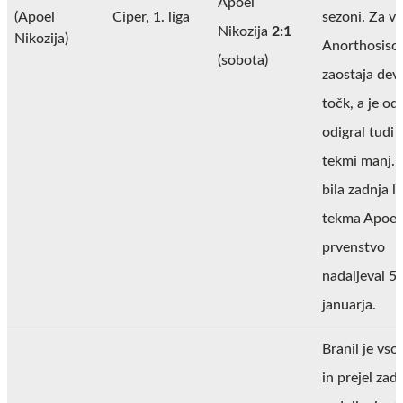
Apoel
(Apoel
Ciper, 1. liga
sezoni. Za v
Nikozija
2:1
Nikozija)
Anorthosis
(sobota)
zaostaja dev
točk, a je od
odigral tudi 
tekmi manj. T
bila zadnja l
tekma Apoela
prvenstvo
nadaljeval 5.
januarja.
Branil je vs
in prejel zad