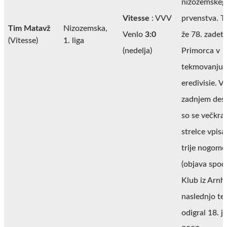
nizozemskeg
Vitesse
: VVV
prvenstva. To
Tim Matavž
Nizozemska,
Venlo
3:0
že 78. zadet
(Vitesse)
1. liga
(nedelja)
Primorca v
tekmovanju
eredivisie. V
zadnjem dese
so se večkra
strelce vpisal
trije nogome
(objava spoda
Klub iz Arn
naslednjo t
odigral 18. j