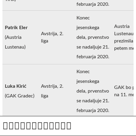
februarja 2020.
Konec
Austria
Patrik Eler
jesenskega
Avstrija, 2.
Lustenau 
(Austria
dela, prvenstvo
liga
prezimila 
Lustenau)
se nadaljuje 21.
petem mes
februarja 2020.
Konec
jesenskega
Luka Kirić
Avstrija, 2.
GAK bo pr
dela, prvenstvo
na 11. me
(GAK Gradec)
liga
se nadaljuje 21.
februarja 2020.
Konec
jesenskega