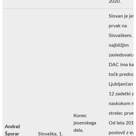
2020.
Slovan je jes
prvak na
Slovaškem. 
najbližjim
zasledovalc
DAC ima kar
točk prednos
Ljubljančan p
12 zadetki z
naskokom naj
strelec prven
Konec
jesenskega
Od leta 2019
Andraž
dela,
poslovil z e
Šporar
Slovaška, 1.