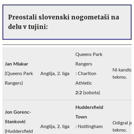
Preostali slovenski nogometaši na
delu v tujini:
Queens Park
Jan Mlakar
Rangers
Ni kandidi
(Queens Park
Anglija, 2. liga
: Charlton
tekmo.
Rangers)
Athletic
2:2
(sobota)
Huddersfield
Jon Gorenc-
Town
Stanković
Odigral je
Anglija, 2. liga
: Nottingham
tekmo.
(Huddersfield