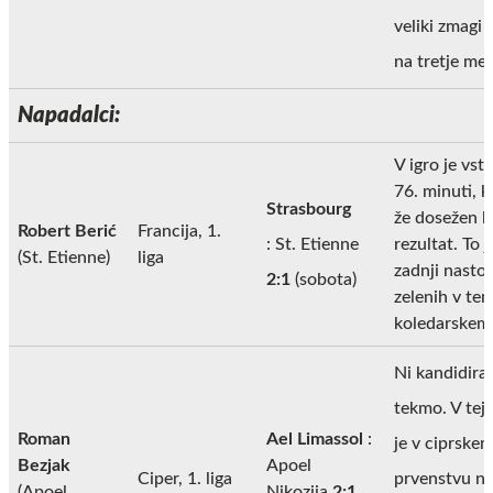
veliki zmagi 
na tretje mes
Napadalci:
V igro je vsto
76. minuti, ko
Strasbourg
že dosežen k
Robert Berić
Francija, 1.
: St. Etienne
rezultat. To j
(St. Etienne)
liga
zadnji nasto
2:1
(sobota)
zelenih v te
koledarskem 
Ni kandidiral
tekmo. V tej 
Roman
Ael Limassol
:
je v ciprske
Bezjak
Apoel
Ciper, 1. liga
prvenstvu na
(Apoel
Nikozija
2:1