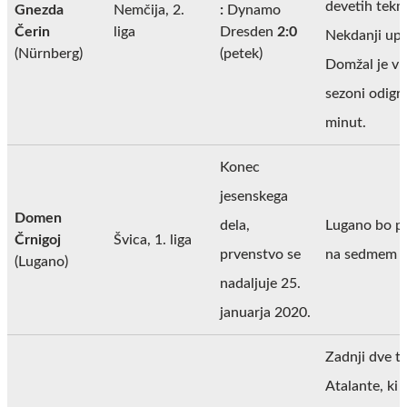
devetih tekm
Gnezda
Nemčija, 2.
:
Dynamo
Čerin
liga
Dresden
2:0
Nekdanji up
(Nürnberg)
(petek)
Domžal je v t
sezoni odigra
minut.
Konec
jesenskega
Domen
dela,
Lugano bo pr
Črnigoj
Švica, 1. liga
prvenstvo se
na sedmem m
(Lugano)
nadaljuje 25.
januarja 2020.
Zadnji dve t
Atalante, ki s