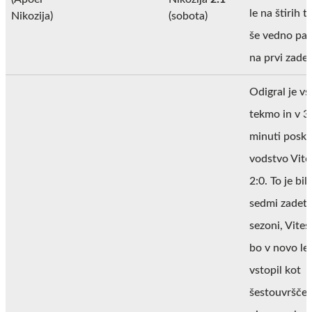
le na štirih 
Nikozija)
(sobota)
še vedno pa 
na prvi zadet
Odigral je vs
tekmo in v 3
minuti poskr
vodstvo Vite
2:0. To je bil
sedmi zadete
sezoni, Vites
bo v novo le
vstopil kot
šestouvrščen