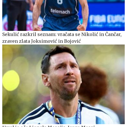
Sekulić razkril seznam: vračata se Nikolić in Čančar,
zraven zlata Joksimović in Bojović