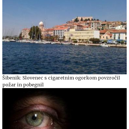
Šibenik: Slovenec s cigaretnim ogorkom povzročil
požar in pobegnil