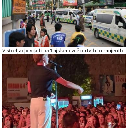
V streljanju v šoli na Tajskem več mrtvih in ranjenih