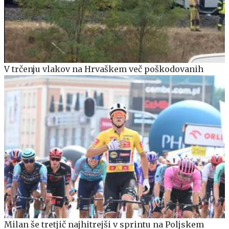
V trčenju vlakov na Hrvaškem več poškodovanih
Milan še tretjič najhitrejši v sprintu na Poljskem