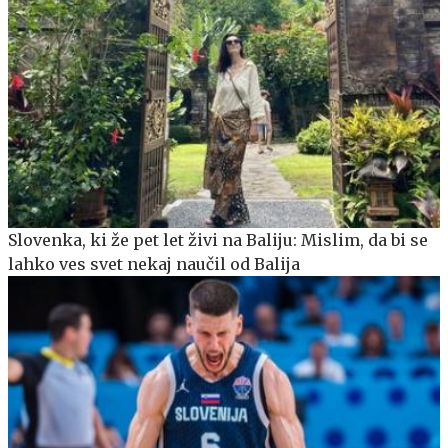
Slovenka, ki že pet let živi na Baliju: Mislim, da bi se
lahko ves svet nekaj naučil od Balija