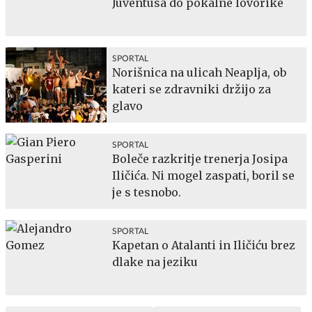
Juventusa do pokalne lovorike
SPORTAL
Norišnica na ulicah Neaplja, ob
kateri se zdravniki držijo za
glavo
SPORTAL
Boleče razkritje trenerja Josipa
Iličića. Ni mogel zaspati, boril se
je s tesnobo.
SPORTAL
Kapetan o Atalanti in Iličiću brez
dlake na jeziku