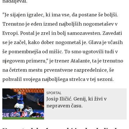
nadaljeval.
"Je sijajen igralec, ki ima vse, da postane še boljši.
Trenutno je eden izmed najboljših nogometašev v
Evropi. Postal je zrel in bolj samozavesten. Zavedati
se je začel, kako dober nogometaš je. Glava je včasih
še pomembnejša od mišic. To smo ugotovili tudi v
njegovem primeru," je trener Atalante, ta je trenutno
na četrtem mestu prvenstvene razpredelnice, še
pohvalil svojega najboljšega strelca v tej sezoni.
SPORTAL
Josip Iličić. Genij, ki živi v
nepravem času.