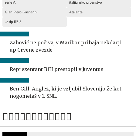
serie A
italijansko prvenstvo
Gian Piero Gasperini
Atalanta
Josip Iličić
Zahović ne počiva, v Maribor prihaja nekdanji
up Crvene zvezde
Reprezentant BiH prestopil v Juventus
Ben Gill. Anglež, ki je vzljubil Slovenijo že kot
nogometaš v 1. SNL.