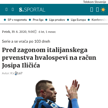
Telekom Slovenije
SP v nogometu
Prva liga
Liga prvakov
Liga Europa
Konferenčna 
Petek, 19. 6. 2020, 9.00
6 let, 1 mesec
Serie a se vrača po 103 dneh
Pred zagonom italijanskega
prvenstva hvalospevi na račun
Josipa Iličića
Avtor:
R.V.
0,67