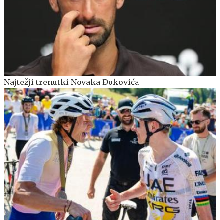
Najtežji trenutki Novaka Đokovića