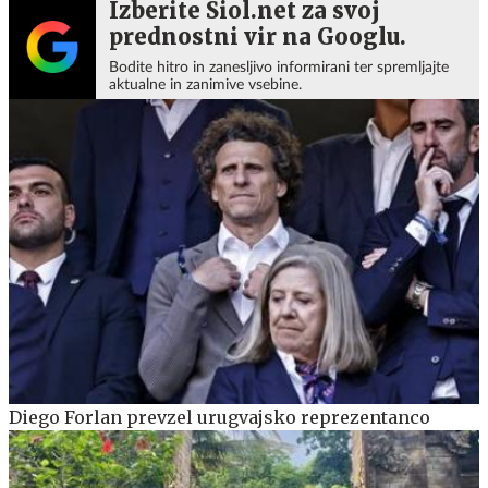
Izberite Siol.net za svoj
prednostni vir na Googlu.
Bodite hitro in zanesljivo informirani ter spremljajte
aktualne in zanimive vsebine.
Diego Forlan prevzel urugvajsko reprezentanco