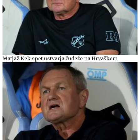
Matjaž Kek spet ustvarja čudeže na Hrvaškem