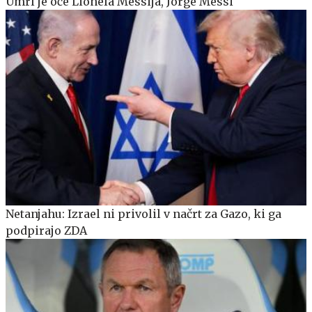
Umrl je oče Lionela Messija, Jorge Messi
Netanjahu: Izrael ni privolil v načrt za Gazo, ki ga
podpirajo ZDA