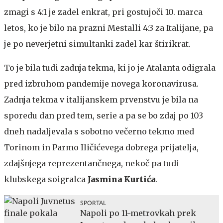
zmagi s 4:1 je zadel enkrat, pri gostujoči 10. marca
letos, ko je bilo na prazni Mestalli 4:3 za Italijane, pa
je po neverjetni simultanki zadel kar štirikrat.
To je bila tudi zadnja tekma, ki jo je Atalanta odigrala
pred izbruhom pandemije novega koronavirusa.
Zadnja tekma v italijanskem prvenstvu je bila na
sporedu dan pred tem, serie a pa se bo zdaj po 103
dneh nadaljevala s sobotno večerno tekmo med
Torinom in Parmo Iličićevega dobrega prijatelja,
zdajšnjega reprezentančnega, nekoč pa tudi
klubskega soigralca
Jasmina Kurtića
.
SPORTAL
Napoli po 11-metrovkah prek