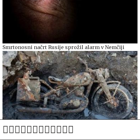
Smrtonosni načrt Rusije sprožil alarm v Nemčiji