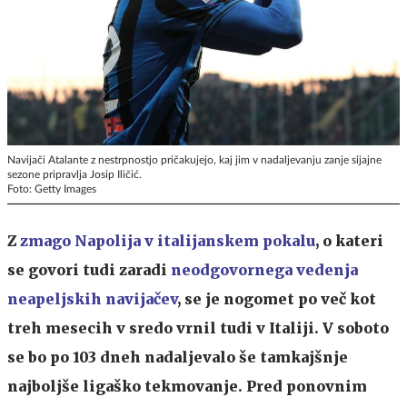
Navijači Atalante z nestrpnostjo pričakujejo, kaj jim v nadaljevanju zanje sijajne
sezone pripravlja Josip Iličić.
Foto: Getty Images
Z
zmago Napolija v italijanskem pokalu
, o kateri
se govori tudi zaradi
neodgovornega vedenja
neapeljskih navijačev
, se je nogomet po več kot
treh mesecih v sredo vrnil tudi v Italiji. V soboto
se bo po 103 dneh nadaljevalo še tamkajšnje
najboljše ligaško tekmovanje. Pred ponovnim