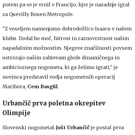
potem pa se je vrnil v Francijo, kjer je nazadnje igral
za Quevilly Rouen Metropole.
"Z veseljem namenjamo dobrodošlico Isaacu v našem
klubu. Dodal bo moč, hitrost in raznovrstnost našim
napadalnim možnostim. Njegove značilnosti povsem
ustrezajo našim zahtevam glede dinamičnega in
ambicioznega nogometa, ki ga želimo igrati," je
novinca predstavil vodja nogometnih operacij
Maribora,
Cem Basgül
.
Urbančič prva poletna okrepitev
Olimpije
Slovenski nogometaš
Jošt Urbančič
je postal prva