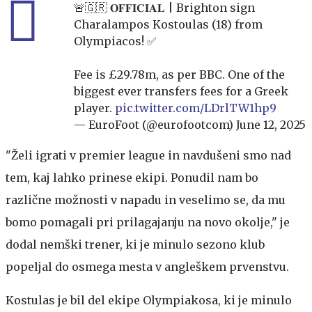
🚨🇬🇷 𝐎𝐅𝐅𝐈𝐂𝐈𝐀𝐋 | Brighton sign
Charalampos Kostoulas (18) from
Olympiacos! ✅
Fee is £29.78m, as per BBC. One of the
biggest ever transfers fees for a Greek
player.
pic.twitter.com/LDrlTW1hp9
— EuroFoot (@eurofootcom)
June 12, 2025
"Želi igrati v premier league in navdušeni smo nad
tem, kaj lahko prinese ekipi. Ponudil nam bo
različne možnosti v napadu in veselimo se, da mu
bomo pomagali pri prilagajanju na novo okolje," je
dodal nemški trener, ki je minulo sezono klub
popeljal do osmega mesta v angleškem prvenstvu.
Kostulas je bil del ekipe Olympiakosa, ki je minulo