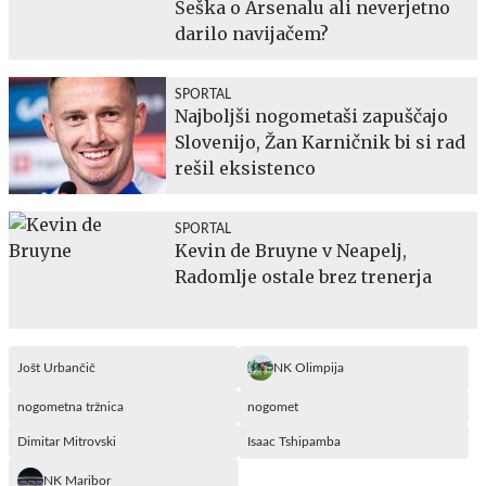
Šeška o Arsenalu ali neverjetno
darilo navijačem?
SPORTAL
Najboljši nogometaši zapuščajo
Slovenijo, Žan Karničnik bi si rad
rešil eksistenco
SPORTAL
Kevin de Bruyne v Neapelj,
Radomlje ostale brez trenerja
Jošt Urbančič
NK Olimpija
nogometna tržnica
nogomet
Dimitar Mitrovski
Isaac Tshipamba
NK Maribor