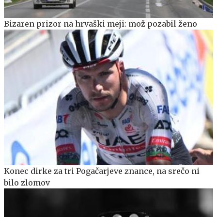
Bizaren prizor na hrvaški meji: mož pozabil ženo
Konec dirke za tri Pogačarjeve znance, na srečo ni
bilo zlomov