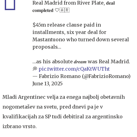
Real Madrid from River Plate, 𝐝𝐞𝐚𝐥
𝐜𝐨𝐦𝐩𝐥𝐞𝐭𝐞𝐝 🤍🇦🇷
$45m release clause paid in
installments, six year deal for
Mastantuono who turned down several
proposals…
…as his absolute 𝒅𝒓𝒆𝒂𝒎 was Real Madrid.
💭
pic.twitter.com/cQaKtWUTht
— Fabrizio Romano (@FabrizioRomano)
June 13, 2025
Mladi Argentinec velja za enega najbolj obetavnih
nogometašev na svetu, pred dnevi pa je v
kvalifikacijah za SP tudi debitiral za argentinsko
izbrano vrsto.