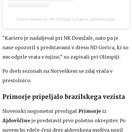
A post shared by NK Olimpija Ljubljana (@nkolimpija)
"Kariero je nadaljeval pri NK Domžale, nato pa je
nase opozoril s predstavami v dresu ND Gorica, ki so
mu odprle vrata v tujino," so zapisali pri Olimpiji.
Po dveh sezonah na Norveškem se zdaj vrača v
prestolnico.
Primorje pripeljalo brazilskega vezista
Slovenski nogometni prvoligaš
Primorje
iz
Ajdovščine
je predstavil prvo poletno okrepitev. Po
novem bo rdeče-črni dres ajdovskega moštva nosil