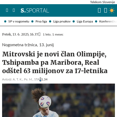
Telekom Slovenije
SP v nogometu
Prva liga
Liga prvakov
Liga Europa
Konferenčna 
Petek, 13. 6. 2025, 16.37
1 leto, 1 mesec
Nogometna tržnica, 13. junij
Mitrovski je novi član Olimpije,
Tshipamba pa Maribora, Real
odštel 63 milijonov za 17-letnika
Avtorji:
A. T. K.,
Pe. M.,
STA
1,34