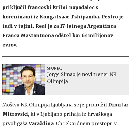
priključil francoski krilni napadalec s
koreninami iz Konga Isaac Tshipamba. Pestro je
tudi v tujini. Real je za 17-letnega Argentinca
Franca Mastantuona odštel kar 63 milijonov
evrov.
SPORTAL
Jorge Simao je novi trener NK
Olimpija
Moštvu NK Olimpija Ljubljana se je pridružil
Dimitar
Mitrovski
, ki v Ljubljano prihaja iz hrvaškega
prvoligaša
Varaždina
. Ob rekordnem prestopu v