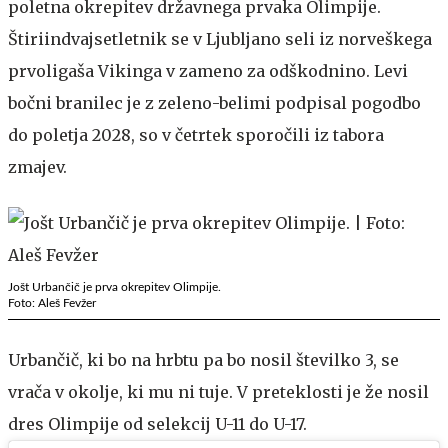
poletna okrepitev državnega prvaka Olimpije.
Štiriindvajsetletnik se v Ljubljano seli iz norveškega
prvoligaša Vikinga v zameno za odškodnino. Levi
bočni branilec je z zeleno-belimi podpisal pogodbo
do poletja 2028, so v četrtek sporočili iz tabora
zmajev.
Jošt Urbančič je prva okrepitev Olimpije.
Foto: Aleš Fevžer
Urbančič, ki bo na hrbtu pa bo nosil številko 3, se
vrača v okolje, ki mu ni tuje. V preteklosti je že nosil
dres Olimpije od selekcij U-11 do U-17.