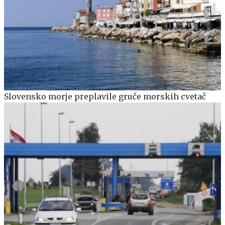
Slovensko morje preplavile gruče morskih cvetač