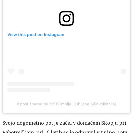
View this post on Instagram
A post shared by NK Olimpija Ljubljana (@nkolimpija)
Svojo nogometno pot je začel v domačem Skopju pri
Rabotničkem, pri 16 letih se je odpravil v tujino. Leta