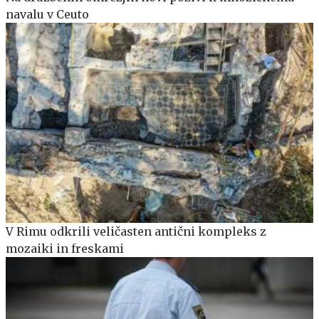
navalu v Ceuto
V Rimu odkrili veličasten antični kompleks z
mozaiki in freskami