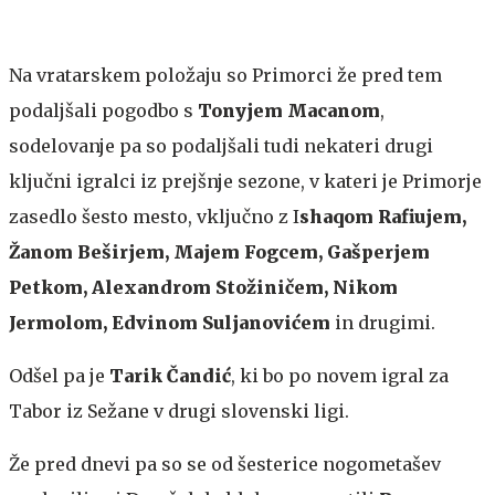
Na vratarskem položaju so Primorci že pred tem
podaljšali pogodbo s
Tonyjem Macanom
,
sodelovanje pa so podaljšali tudi nekateri drugi
ključni igralci iz prejšnje sezone, v kateri je Primorje
zasedlo šesto mesto, vključno z I
shaqom Rafiujem,
Žanom Beširjem,
Majem Fogcem, Gašperjem
Petkom, Alexandrom Stožiničem, Nikom
Jermolom, Edvinom Suljanovićem
in drugimi.
Odšel pa je
Tarik Čandić
, ki bo po novem igral za
Tabor iz Sežane v drugi slovenski ligi.
Že pred dnevi pa so se od šesterice nogometašev