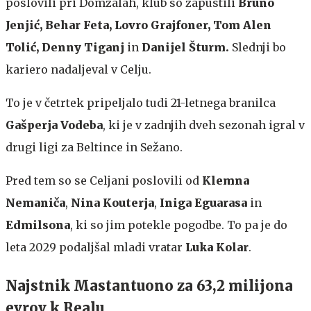
poslovili pri Domžalah, klub so zapustili
Bruno
Jenjić, Behar Feta, Lovro Grajfoner, Tom Alen
Tolić, Denny Tiganj
in
Danijel Šturm.
Slednji bo
kariero nadaljeval v Celju.
To je v četrtek pripeljalo tudi 21-letnega branilca
Gašperja Vodeba
, ki je v zadnjih dveh sezonah igral v
drugi ligi za Beltince in Sežano.
Pred tem so se Celjani poslovili od
Klemna
Nemaniča
,
Nina
Kouterja
,
Iniga Eguarasa
in
Edmilsona
, ki so jim potekle pogodbe. To pa je do
leta 2029 podaljšal mladi vratar
Luka Kolar
.
Najstnik Mastantuono za 63,2 milijona
evrov k Realu