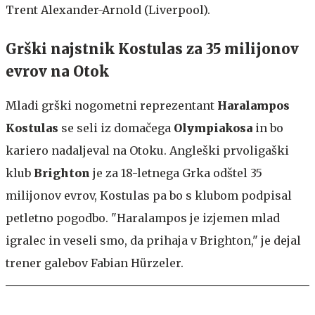
Trent Alexander-Arnold (Liverpool).
Grški najstnik Kostulas za 35 milijonov
evrov na Otok
Mladi grški nogometni reprezentant
Haralampos
Kostulas
se seli iz domačega
Olympiakosa
in bo
kariero nadaljeval na Otoku. Angleški prvoligaški
klub
Brighton
je za 18-letnega Grka odštel 35
milijonov evrov, Kostulas pa bo s klubom podpisal
petletno pogodbo. "Haralampos je izjemen mlad
igralec in veseli smo, da prihaja v Brighton," je dejal
trener galebov Fabian Hürzeler.