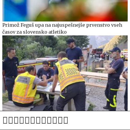
Primož Feguš upa na najuspešnejše prvenstvo vseh
časov za slovensko atletiko
Požarna straža zaradi podtalnih žarišč na Planji še
ostaja