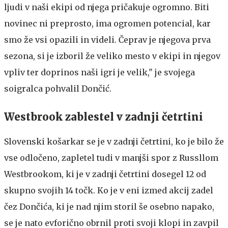
ljudi v naši ekipi od njega pričakuje ogromno. Biti
novinec ni preprosto, ima ogromen potencial, kar
smo že vsi opazili in videli. Čeprav je njegova prva
sezona, si je izboril že veliko mesto v ekipi in njegov
vpliv ter doprinos naši igri je velik," je svojega
soigralca pohvalil Dončić.
Westbrook zablestel v zadnji četrtini
Slovenski košarkar se je v zadnji četrtini, ko je bilo že
vse odločeno, zapletel tudi v manjši spor z Russllom
Westbrookom, ki je v zadnji četrtini dosegel 12 od
skupno svojih 14 točk. Ko je v eni izmed akcij zadel
čez Dončića, ki je nad njim storil še osebno napako,
se je nato evforično obrnil proti svoji klopi in zavpil