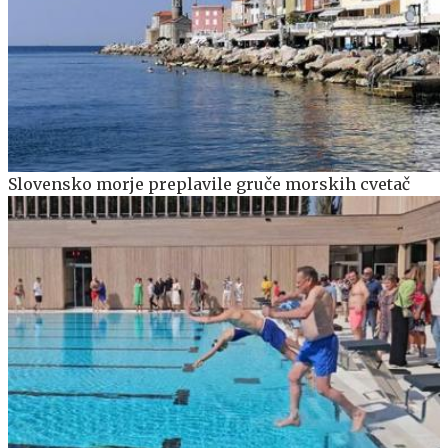
Slovensko morje preplavile gruče morskih cvetač