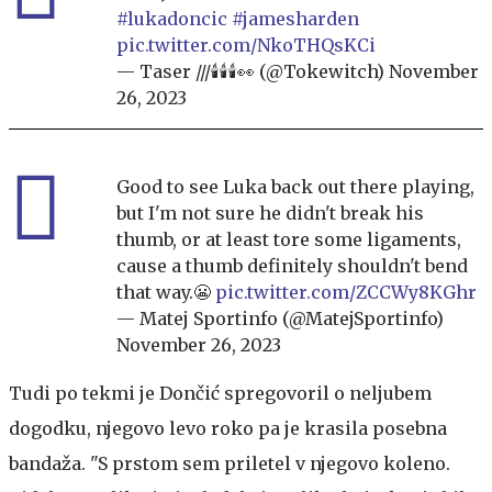
#lukadoncic
#jamesharden
pic.twitter.com/NkoTHQsKCi
— Taser ///🕯️🕯️🕯️👀 (@Tokewitch)
November
26, 2023
Good to see Luka back out there playing,
but I'm not sure he didn't break his
thumb, or at least tore some ligaments,
cause a thumb definitely shouldn't bend
that way.😬
pic.twitter.com/ZCCWy8KGhr
— Matej Sportinfo (@MatejSportinfo)
November 26, 2023
Tudi po tekmi je Dončić spregovoril o neljubem
dogodku, njegovo levo roko pa je krasila posebna
bandaža. "S prstom sem priletel v njegovo koleno.