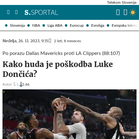
Telekom Slovenije
Slovenija
NBA
Liga ABA
Eurocup
Evroliga
Evropska tekmo
Nedelja, 26. 11. 2023, 9.55
2 leti, 8 mesecev
Po porazu Dallas Mavericks proti LA Clippers (88:107)
Kako huda je poškodba Luke
Dončića?
Avtor:
Š. L.
2,46