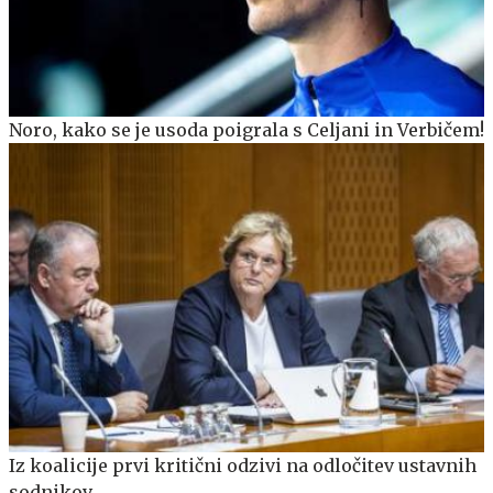
Noro, kako se je usoda poigrala s Celjani in Verbičem!
Iz koalicije prvi kritični odzivi na odločitev ustavnih
sodnikov