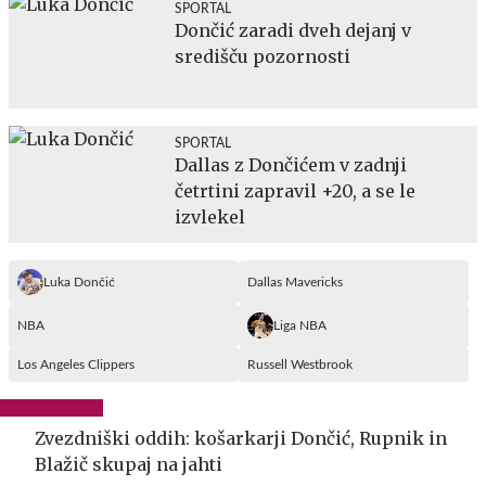
SPORTAL
Dončić zaradi dveh dejanj v
središču pozornosti
SPORTAL
Dallas z Dončićem v zadnji
četrtini zapravil +20, a se le
izvlekel
Luka Dončić
Dallas Mavericks
NBA
Liga NBA
Los Angeles Clippers
Russell Westbrook
Zvezdniški oddih: košarkarji Dončić, Rupnik in
Blažič skupaj na jahti