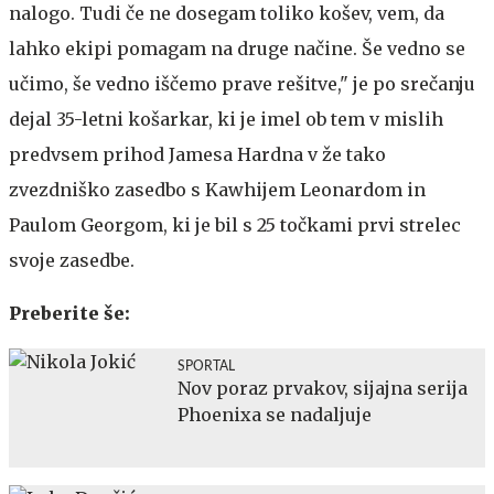
nalogo. Tudi če ne dosegam toliko košev, vem, da
lahko ekipi pomagam na druge načine. Še vedno se
učimo, še vedno iščemo prave rešitve," je po srečanju
dejal 35-letni košarkar, ki je imel ob tem v mislih
predvsem prihod Jamesa Hardna v že tako
zvezdniško zasedbo s Kawhijem Leonardom in
Paulom Georgom, ki je bil s 25 točkami prvi strelec
svoje zasedbe.
Preberite še:
SPORTAL
Nov poraz prvakov, sijajna serija
Phoenixa se nadaljuje