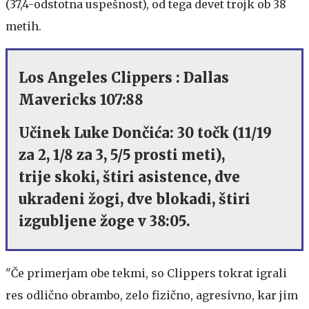
(37,4-odstotna uspešnost), od tega devet trojk ob 38
metih.
Los Angeles Clippers : Dallas
Mavericks 107:88
Učinek Luke Dončića: 30 točk (11/19
za 2, 1/8 za 3, 5/5 prosti meti),
trije skoki, štiri asistence, dve
ukradeni žogi, dve blokadi, štiri
izgubljene žoge v 38:05.
"Če primerjam obe tekmi, so Clippers tokrat igrali
res odlično obrambo, zelo fizično, agresivno, kar jim