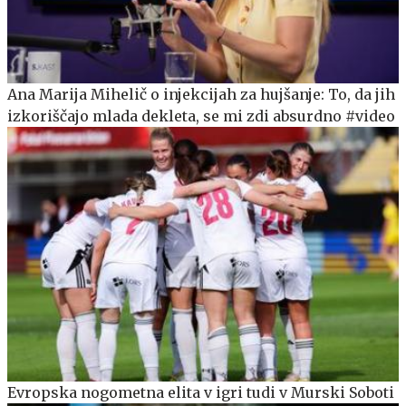
Ana Marija Mihelič o injekcijah za hujšanje: To, da jih
izkoriščajo mlada dekleta, se mi zdi absurdno #video
Evropska nogometna elita v igri tudi v Murski Soboti