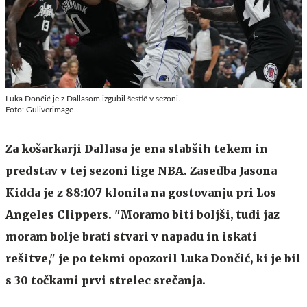
Luka Dončić je z Dallasom izgubil šestič v sezoni.
Foto: Guliverimage
Za košarkarji Dallasa je ena slabših tekem in
predstav v tej sezoni lige NBA. Zasedba Jasona
Kidda je z 88:107 klonila na gostovanju pri Los
Angeles Clippers. "Moramo biti boljši, tudi jaz
moram bolje brati stvari v napadu in iskati
rešitve," je po tekmi opozoril Luka Dončić, ki je bil
s 30 točkami prvi strelec srečanja.