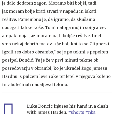
je dalo dodaten zagon. Moramo biti boljši, tudi
jaz moram bolje brati stvari v napadu in iskati
rešitve. Pomembno je, da igramo, da skušamo
dosegati lahke koše. To ni naloga mojih soigralcev
ampak moja, jaz moram najti boljše rešitve. Imeli
smo nekaj dobrih metov, a še bolj kot to so Clippersi
igrali res dobro obrambo," se je po tekmi s pepelom
posipal Dončić. Ta je že v prvi minuti tekme ob
posredovanju v obrambi, ko je ukradel žogo Jamesu
Hardnu, s palcem leve roke priletel v njegovo koleno
in v bolečinah nadaljeval tekmo.
Luka Doncic injures his hand in a clash
with James Harden.
#shorts
#nba