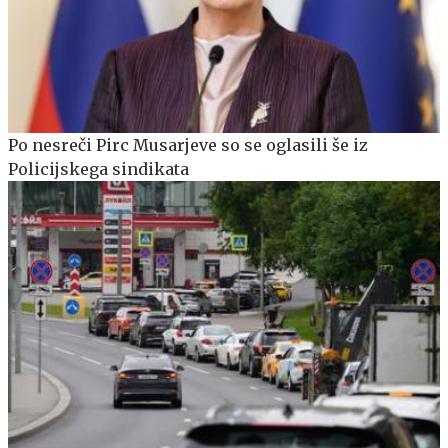
Po nesreči Pirc Musarjeve so se oglasili še iz
Policijskega sindikata