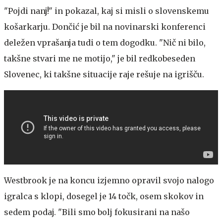
"Pojdi nanj!" in pokazal, kaj si misli o slovenskemu
košarkarju. Dončić je bil na novinarski konferenci
deležen vprašanja tudi o tem dogodku. "Nič ni bilo,
takšne stvari me ne motijo," je bil redkobeseden
Slovenec, ki takšne situacije raje rešuje na igrišču.
Westbrook je na koncu izjemno opravil svojo nalogo
igralca s klopi, dosegel je 14 točk, osem skokov in
sedem podaj. "Bili smo bolj fokusirani na našo