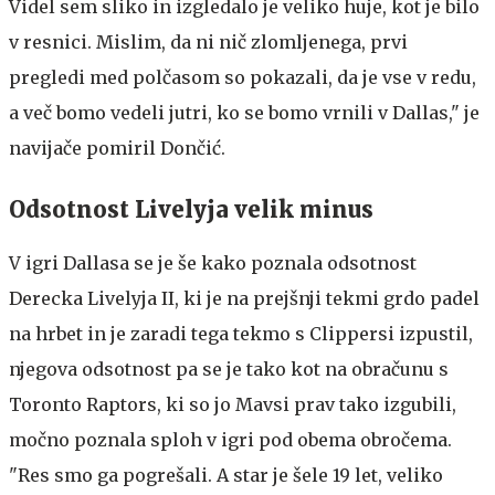
Videl sem sliko in izgledalo je veliko huje, kot je bilo
v resnici. Mislim, da ni nič zlomljenega, prvi
pregledi med polčasom so pokazali, da je vse v redu,
a več bomo vedeli jutri, ko se bomo vrnili v Dallas," je
navijače pomiril Dončić.
Odsotnost Livelyja velik minus
V igri Dallasa se je še kako poznala odsotnost
Derecka Livelyja II, ki je na prejšnji tekmi grdo padel
na hrbet in je zaradi tega tekmo s Clippersi izpustil,
njegova odsotnost pa se je tako kot na obračunu s
Toronto Raptors, ki so jo Mavsi prav tako izgubili,
močno poznala sploh v igri pod obema obročema.
"Res smo ga pogrešali. A star je šele 19 let, veliko