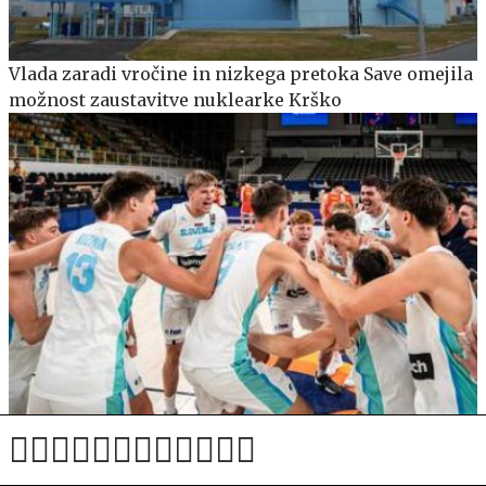
Vlada zaradi vročine in nizkega pretoka Save omejila
možnost zaustavitve nuklearke Krško
Mladi Slovenci danes v boj za zlato