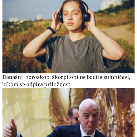
Današnji horoskop: škorpijoni ne bodite sumničavi,
bikom se odpira priložnost