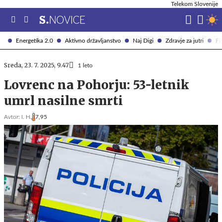
Telekom Slovenije
Energetika 2.0
Aktivno državljanstvo
Naj Digi
Zdravje za jutri
Fi
Sreda, 23. 7. 2025, 9.47
1 leto
Lovrenc na Pohorju: 53-letnik
umrl nasilne smrti
Avtor:
I. H.
7,95