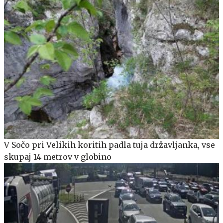
V Sočo pri Velikih koritih padla tuja državljanka, vse
skupaj 14 metrov v globino