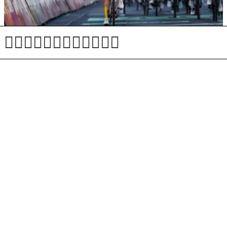
Lorena Wiebes kot puščica tudi v rumeni majici
Zaradi suše začasna ustavitev ribolova na več rekah
in jezerih