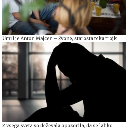
Umrl je Anton Majcen – Zvone, starosta teka trojk
Z vsega sveta so deževala opozorila, da se lahko