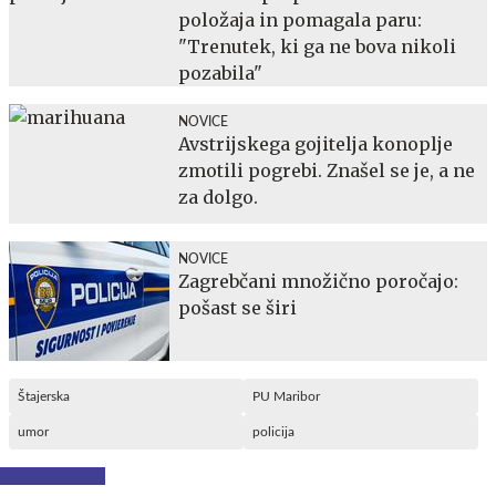
položaja in pomagala paru:
"Trenutek, ki ga ne bova nikoli
pozabila"
NOVICE
Avstrijskega gojitelja konoplje
zmotili pogrebi. Znašel se je, a ne
za dolgo.
NOVICE
Zagrebčani množično poročajo:
pošast se širi
Štajerska
PU Maribor
umor
policija