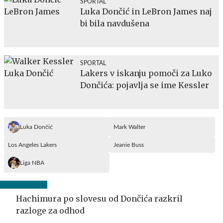
SPORTAL
Luka Dončić in LeBron James naj
bi bila navdušena
SPORTAL
Lakers v iskanju pomoči za Luko
Dončića: pojavlja se ime Kessler
Luka Dončić
Mark Walter
Los Angeles Lakers
Jeanie Buss
Liga NBA
Hachimura po slovesu od Dončića razkril
razloge za odhod