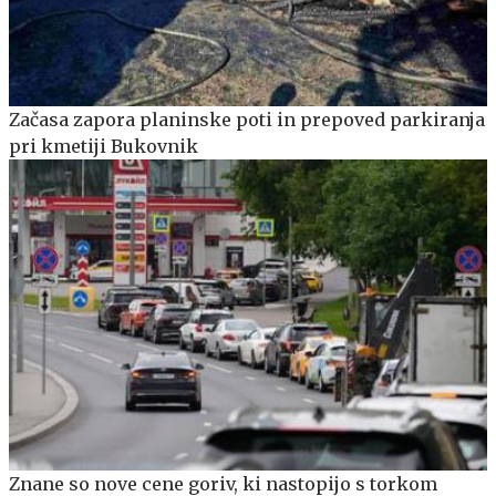
Začasa zapora planinske poti in prepoved parkiranja
pri kmetiji Bukovnik
Znane so nove cene goriv, ki nastopijo s torkom