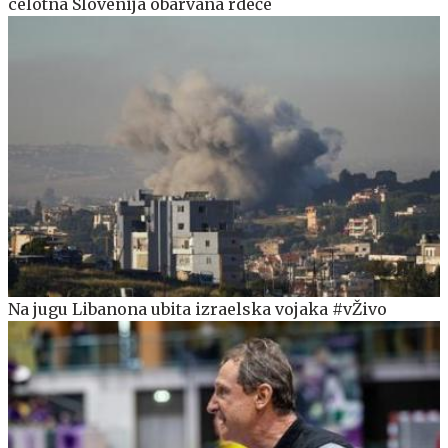
celotna Slovenija obarvana rdeče
Na jugu Libanona ubita izraelska vojaka #vŽivo