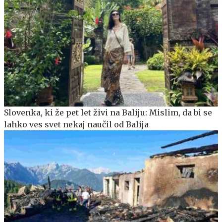
Slovenka, ki že pet let živi na Baliju: Mislim, da bi se
lahko ves svet nekaj naučil od Balija