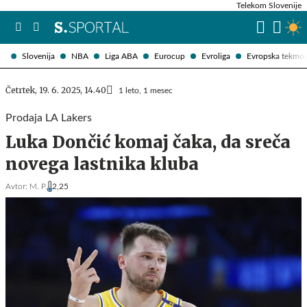
Telekom Slovenije
Slovenija
NBA
Liga ABA
Eurocup
Evroliga
Evropska tekmo
Četrtek, 19. 6. 2025, 14.40
1 leto, 1 mesec
Prodaja LA Lakers
Luka Dončić komaj čaka, da sreča
novega lastnika kluba
Avtor:
M. P.
2,25