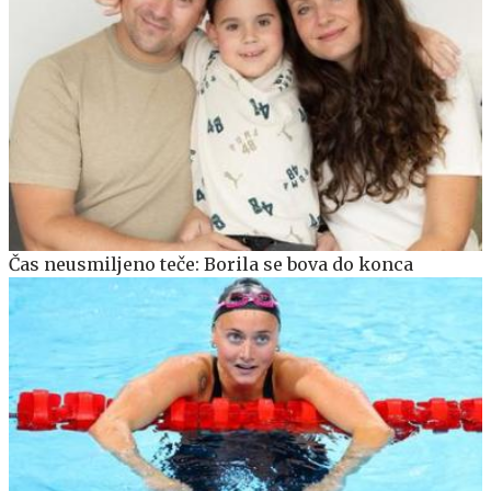
Čas neusmiljeno teče: Borila se bova do konca