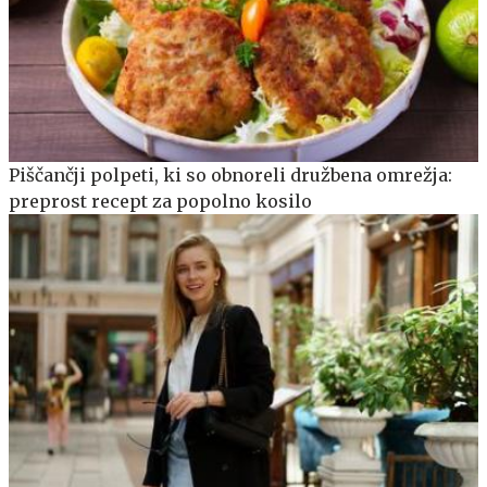
Piščančji polpeti, ki so obnoreli družbena omrežja:
preprost recept za popolno kosilo