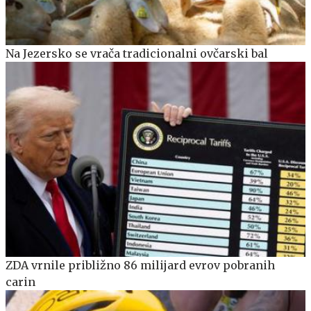
Na Jezersko se vrača tradicionalni ovčarski bal
ZDA vrnile približno 86 milijard evrov pobranih
carin