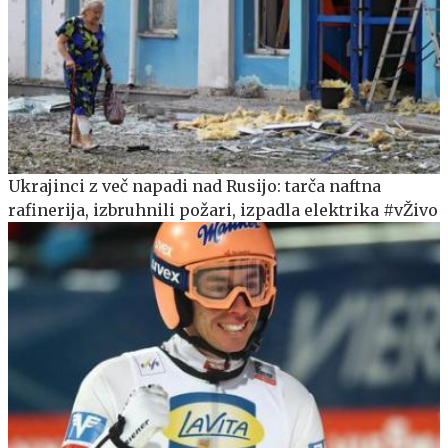
Ukrajinci z več napadi nad Rusijo: tarča naftna
rafinerija, izbruhnili požari, izpadla elektrika #vŽivo