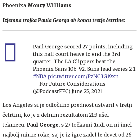
Phoenixa
Monty Williams
.
Izjemna trojka Paula Georga ob koncu tretje četrtine:
Paul George scored 27 points, including
this half court heave to end the 3rd
quarter. The LA Clippers beat the
Phoenix Suns 106-92. Suns lead series 2-1.
#NBA
pic.twitter.com/PzNC3G19xn
— For Future Considerations
(@PodcastFFC)
June 25, 2021
Los Angeles si je odločilno prednost ustvaril v tretji
četrtini, ko je z delnim rezultatom 21:3 ušel
tekmecu.
Paul George
, s 27 točkami (tudi on ni imel
najbolj mirne roke, saj je iz igre zadel le devet od 26