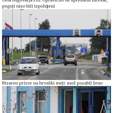
Uefa odgovarja Fifi: Opravičilo ne spremeni ničesar,
pogoji niso bili izpolnjeni
Bizaren prizor na hrvaški meji: mož pozabil ženo