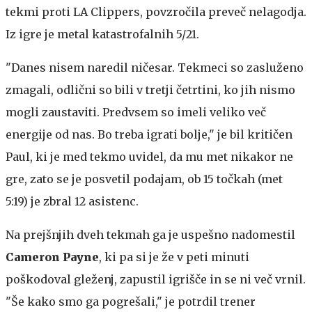
tekmi proti LA Clippers, povzročila preveč nelagodja.
Iz igre je metal katastrofalnih 5/21.
"Danes nisem naredil ničesar. Tekmeci so zasluženo
zmagali, odlični so bili v tretji četrtini, ko jih nismo
mogli zaustaviti. Predvsem so imeli veliko več
energije od nas. Bo treba igrati bolje," je bil kritičen
Paul, ki je med tekmo uvidel, da mu met nikakor ne
gre, zato se je posvetil podajam, ob 15 točkah (met
5:19) je zbral 12 asistenc.
Na prejšnjih dveh tekmah ga je uspešno nadomestil
Cameron Payne
, ki pa si je že v peti minuti
poškodoval gleženj, zapustil igrišče in se ni več vrnil.
"Še kako smo ga pogrešali," je potrdil trener