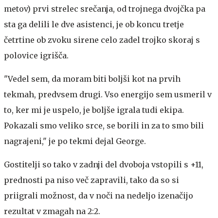
metov) prvi strelec srečanja, od trojnega dvojčka pa
sta ga delili le dve asistenci, je ob koncu tretje
četrtine ob zvoku sirene celo zadel trojko skoraj s
polovice igrišča.
"Vedel sem, da moram biti boljši kot na prvih
tekmah, predvsem drugi. Vso energijo sem usmeril v
to, ker mi je uspelo, je boljše igrala tudi ekipa.
Pokazali smo veliko srce, se borili in za to smo bili
nagrajeni," je po tekmi dejal George.
Gostitelji so tako v zadnji del dvoboja vstopili s +11,
prednosti pa niso več zapravili, tako da so si
priigrali možnost, da v noči na nedeljo izenačijo
rezultat v zmagah na 2:2.