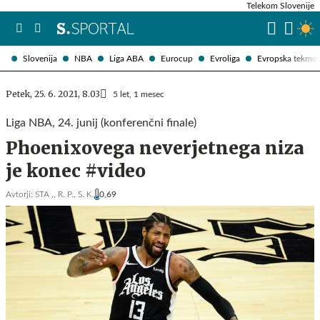
Telekom Slovenije
Slovenija
NBA
Liga ABA
Eurocup
Evroliga
Evropska tekmo
Petek, 25. 6. 2021, 8.03
5 let, 1 mesec
Liga NBA, 24. junij (konferenčni finale)
Phoenixovega neverjetnega niza
je konec #video
Avtorji:
STA ,,
R. P.,
S. K.
0,69