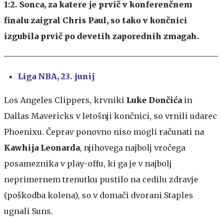
1:2. Sonca, za katere je prvič v konferenčnem
finalu zaigral Chris Paul, so tako v končnici
izgubila prvič po devetih zaporednih zmagah.
Liga NBA, 23. junij
Los Angeles Clippers, krvniki
Luke Dončića
in
Dallas Mavericks v letošnji končnici, so vrnili udarec
Phoenixu. Čeprav ponovno niso mogli računati na
Kawhija Leonarda
, njihovega najbolj vročega
posameznika v play-offu, ki ga je v najbolj
neprimernem trenutku pustilo na cedilu zdravje
(poškodba kolena), so v domači dvorani Staples
ugnali Suns.