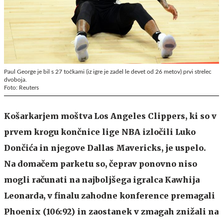
Paul George je bil s 27 točkami (iz igre je zadel le devet od 26 metov) prvi strelec
dvoboja.
Foto: Reuters
Košarkarjem moštva Los Angeles Clippers, ki so v
prvem krogu končnice lige NBA izločili Luko
Dončića in njegove Dallas Mavericks, je uspelo.
Na domačem parketu so, čeprav ponovno niso
mogli računati na najboljšega igralca Kawhija
Leonarda, v finalu zahodne konference premagali
Phoenix (106:92) in zaostanek v zmagah znižali na