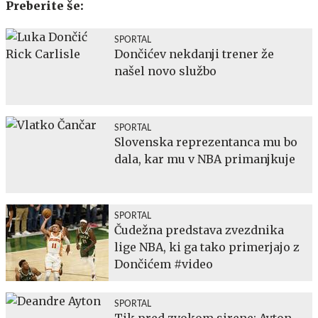
Preberite še:
SPORTAL
Dončićev nekdanji trener že
našel novo službo
SPORTAL
Slovenska reprezentanca mu bo
dala, kar mu v NBA primanjkuje
SPORTAL
Čudežna predstava zvezdnika
lige NBA, ki ga tako primerjajo z
Dončićem #video
SPORTAL
Tik pred zvokom sirene: Ayton