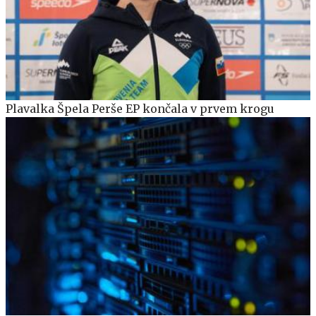
Plavalka Špela Perše EP končala v prvem krogu