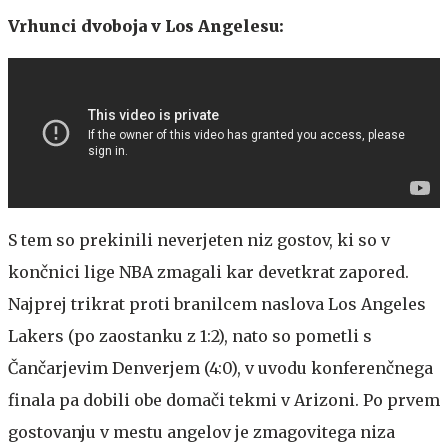
Vrhunci dvoboja v Los Angelesu:
S tem so prekinili neverjeten niz gostov, ki so v
končnici lige NBA zmagali kar devetkrat zapored.
Najprej trikrat proti branilcem naslova Los Angeles
Lakers (po zaostanku z 1:2), nato so pometli s
Čančarjevim Denverjem (4:0), v uvodu konferenčnega
finala pa dobili obe domači tekmi v Arizoni. Po prvem
gostovanju v mestu angelov je zmagovitega niza