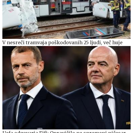
V nesreči tramvaja poškodovanih 25 ljudi, več huje