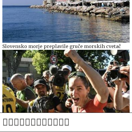
Slovensko morje preplavile gruče morskih cvetač