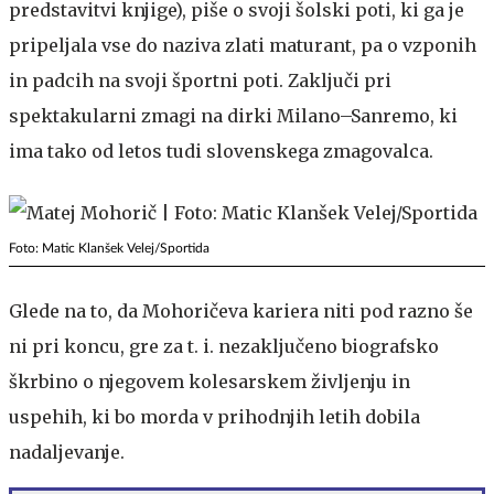
predstavitvi knjige), piše o svoji šolski poti, ki ga je
pripeljala vse do naziva zlati maturant, pa o vzponih
in padcih na svoji športni poti. Zaključi pri
spektakularni zmagi na dirki Milano–Sanremo, ki
ima tako od letos tudi slovenskega zmagovalca.
Foto: Matic Klanšek Velej/Sportida
Glede na to, da Mohoričeva kariera niti pod razno še
ni pri koncu, gre za t. i. nezaključeno biografsko
škrbino o njegovem kolesarskem življenju in
uspehih, ki bo morda v prihodnjih letih dobila
nadaljevanje.