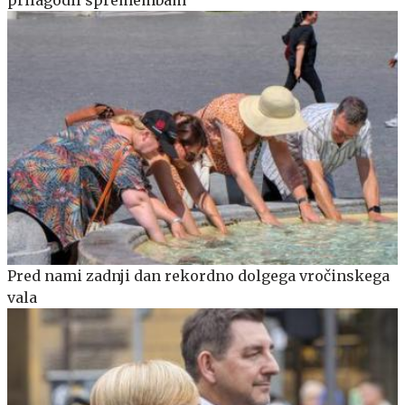
prilagodil spremembam
Pred nami zadnji dan rekordno dolgega vročinskega
vala