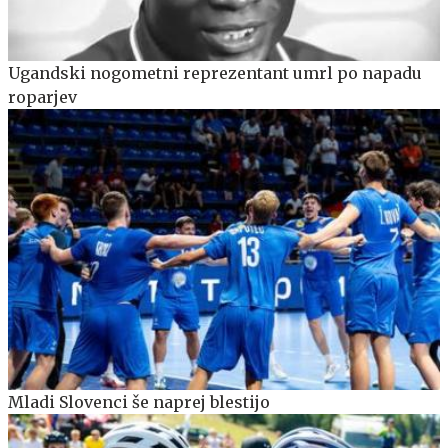
Ugandski nogometni reprezentant umrl po napadu
roparjev
Mladi Slovenci še naprej blestijo