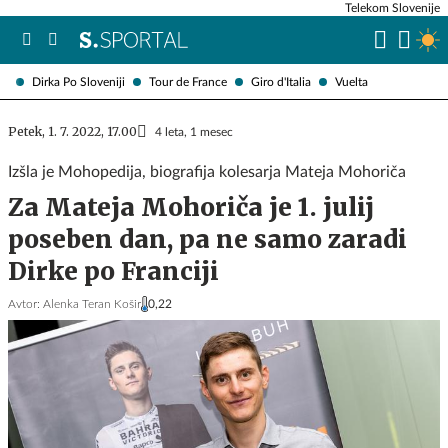
Telekom Slovenije
Dirka Po Sloveniji
Tour de France
Giro d'Italia
Vuelta
Petek, 1. 7. 2022, 17.00
4 leta, 1 mesec
Izšla je Mohopedija, biografija kolesarja Mateja Mohoriča
Za Mateja Mohoriča je 1. julij
poseben dan, pa ne samo zaradi
Dirke po Franciji
Avtor:
Alenka Teran Košir
0,22