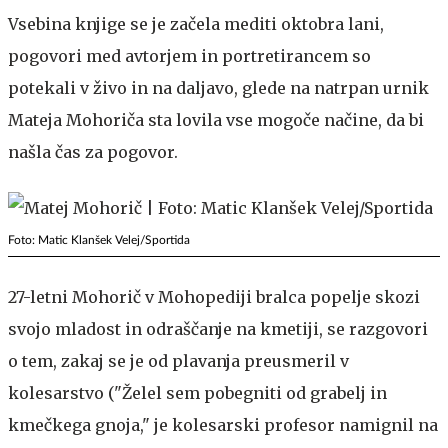
Vsebina knjige se je začela mediti oktobra lani,
pogovori med avtorjem in portretirancem so
potekali v živo in na daljavo, glede na natrpan urnik
Mateja Mohoriča sta lovila vse mogoče načine, da bi
našla čas za pogovor.
Foto: Matic Klanšek Velej/Sportida
27-letni Mohorič v Mohopediji bralca popelje skozi
svojo mladost in odraščanje na kmetiji, se razgovori
o tem, zakaj se je od plavanja preusmeril v
kolesarstvo ("Želel sem pobegniti od grabelj in
kmečkega gnoja," je kolesarski profesor namignil na