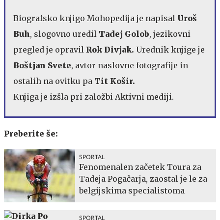
Biografsko knjigo Mohopedija je napisal
Uroš
Buh
, slogovno uredil
Tadej Golob
, jezikovni
pregled je opravil
Rok Divjak.
Urednik knjige je
Boštjan Svete
, avtor naslovne fotografije in
ostalih na ovitku pa
Tit Košir.
Knjiga je izšla pri založbi Aktivni mediji.
Preberite še:
SPORTAL
Fenomenalen začetek Toura za
Tadeja Pogačarja, zaostal je le za
belgijskima specialistoma
SPORTAL