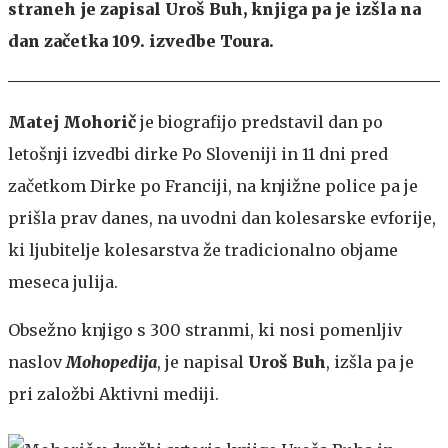
straneh je zapisal Uroš Buh, knjiga pa je izšla na
dan začetka 109. izvedbe Toura.
Matej Mohorič
je biografijo predstavil dan po
letošnji izvedbi dirke Po Sloveniji in 11 dni pred
začetkom Dirke po Franciji, na knjižne police pa je
prišla prav danes, na uvodni dan kolesarske evforije,
ki ljubitelje kolesarstva že tradicionalno objame
meseca julija.
Obsežno knjigo s 300 stranmi, ki nosi pomenljiv
naslov
Mohopedija
, je napisal
Uroš Buh
, izšla pa je
pri založbi Aktivni mediji.