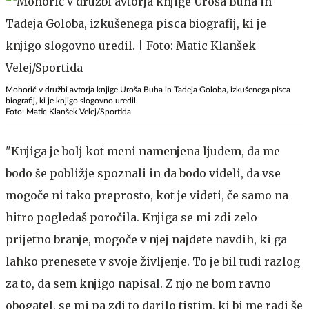
Mohorič v družbi avtorja knjige Uroša Buha in Tadeja Goloba, izkušenega pisca
biografij, ki je knjigo slogovno uredil.
Foto: Matic Klanšek Velej/Sportida
"Knjiga je bolj kot meni namenjena ljudem, da me
bodo še pobližje spoznali in da bodo videli, da vse
mogoče ni tako preprosto, kot je videti, če samo na
hitro pogledaš poročila. Knjiga se mi zdi zelo
prijetno branje, mogoče v njej najdete navdih, ki ga
lahko prenesete v svoje življenje. To je bil tudi razlog
za to, da sem knjigo napisal. Z njo ne bom ravno
obogatel, se mi pa zdi to darilo tistim, ki bi me radi še