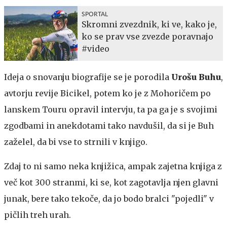
SPORTAL
Skromni zvezdnik, ki ve, kako je,
ko se prav vse zvezde poravnajo
#video
Ideja o snovanju biografije se je porodila
Urošu Buhu
,
avtorju revije Bicikel, potem ko je z Mohoričem po
lanskem Touru opravil intervju, ta pa ga je s svojimi
zgodbami in anekdotami tako navdušil, da si je Buh
zaželel, da bi vse to strnili v knjigo.
Zdaj to ni samo neka knjižica, ampak zajetna knjiga z
več kot 300 stranmi, ki se, kot zagotavlja njen glavni
junak, bere tako tekoče, da jo bodo bralci "pojedli" v
pičlih treh urah.