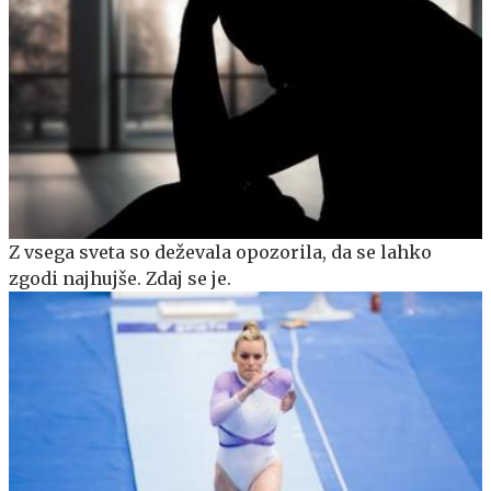
Z vsega sveta so deževala opozorila, da se lahko
zgodi najhujše. Zdaj se je.