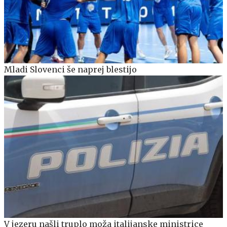
Mladi Slovenci še naprej blestijo
V jezeru našli truplo moža italijanske ministrice