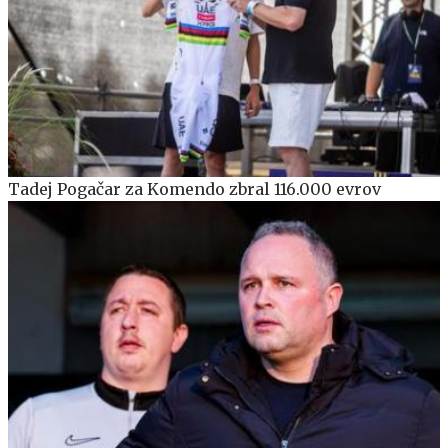
Tadej Pogačar za Komendo zbral 116.000 evrov