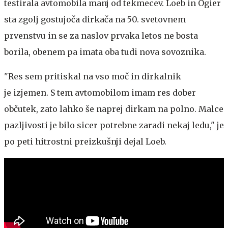
testirala avtomobila manj od tekmecev. Loeb in Ogier
sta zgolj gostujoča dirkača na 50. svetovnem
prvenstvu in se za naslov prvaka letos ne bosta
borila, obenem pa imata oba tudi nova sovoznika.
"Res sem pritiskal na vso moč in dirkalnik
je izjemen. S tem avtomobilom imam res dober
občutek, zato lahko še naprej dirkam na polno. Malce
pazljivosti je bilo sicer potrebne zaradi nekaj ledu," je
po peti hitrostni preizkušnji dejal Loeb.