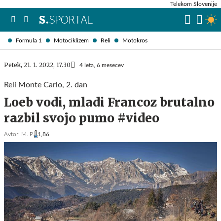
Telekom Slovenije
Formula 1
Motociklizem
Reli
Motokros
Petek, 21. 1. 2022, 17.30
4 leta, 6 mesecev
Reli Monte Carlo, 2. dan
Loeb vodi, mladi Francoz brutalno
razbil svojo pumo #video
Avtor:
M. P.
1,86