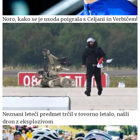
Noro, kako se je usoda poigrala s Celjani in Verbičem!
Neznani leteči predmet trčil v tovorno letalo, našli
dron z eksplozivom