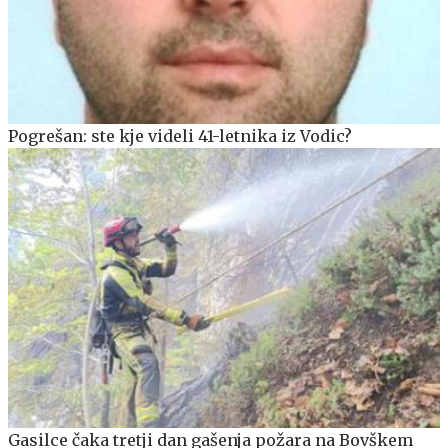
Pogrešan: ste kje videli 41-letnika iz Vodic?
Gasilce čaka tretji dan gašenja požara na Bovškem