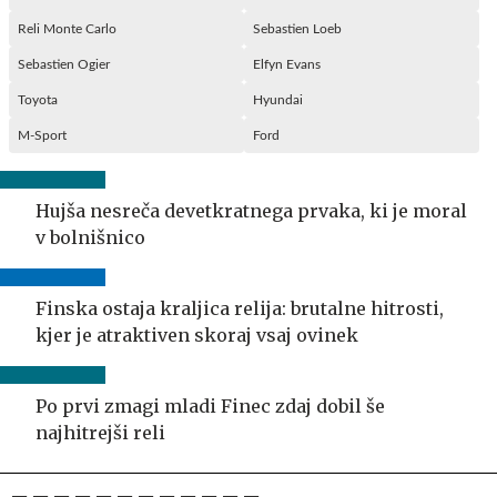
Reli Monte Carlo
Sebastien Loeb
Sebastien Ogier
Elfyn Evans
Toyota
Hyundai
M-Sport
Ford
Hujša nesreča devetkratnega prvaka, ki je moral
v bolnišnico
Finska ostaja kraljica relija: brutalne hitrosti,
kjer je atraktiven skoraj vsaj ovinek
Po prvi zmagi mladi Finec zdaj dobil še
najhitrejši reli