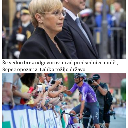
Še vedno brez odgovorov: urad predsednice molči,
Šepec opozarja: Lahko tožijo državo