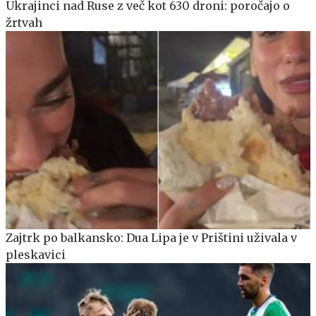
Ukrajinci nad Ruse z več kot 630 droni: poročajo o
žrtvah
Zajtrk po balkansko: Dua Lipa je v Prištini uživala v
pleskavici