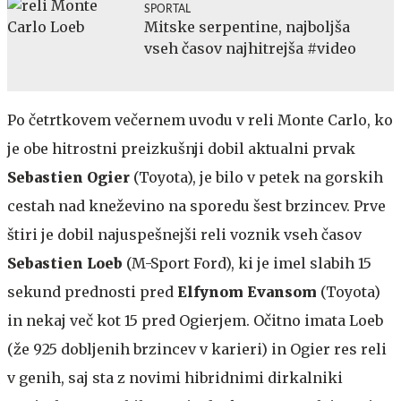
SPORTAL
Mitske serpentine, najboljša
vseh časov najhitrejša #video
Po četrtkovem večernem uvodu v reli Monte Carlo, ko
je obe hitrostni preizkušnji dobil aktualni prvak
Sebastien Ogier
(Toyota), je bilo v petek na gorskih
cestah nad kneževino na sporedu šest brzincev. Prve
štiri je dobil najuspešnejši reli voznik vseh časov
Sebastien Loeb
(M-Sport Ford), ki je imel slabih 15
sekund prednosti pred
Elfynom Evansom
(Toyota)
in nekaj več kot 15 pred Ogierjem. Očitno imata Loeb
(že 925 dobljenih brzincev v karieri) in Ogier res reli
v genih, saj sta z novimi hibridnimi dirkalniki