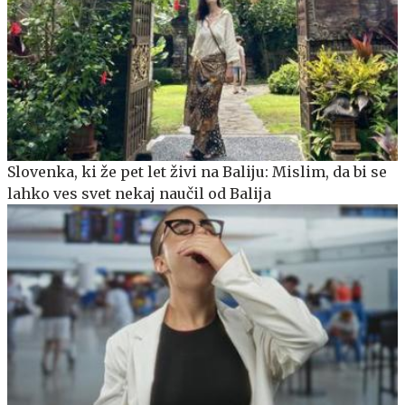
Slovenka, ki že pet let živi na Baliju: Mislim, da bi se
lahko ves svet nekaj naučil od Balija