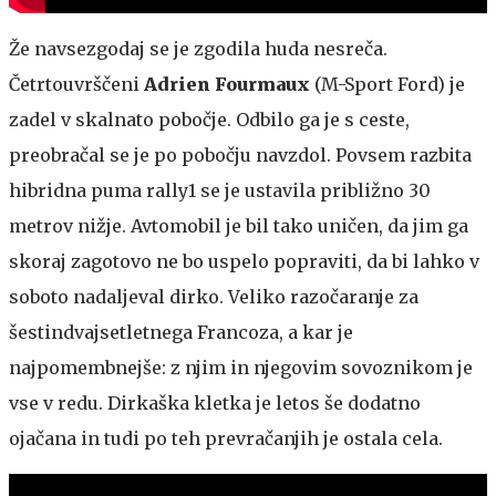
Že navsezgodaj se je zgodila huda nesreča.
Četrtouvrščeni
Adrien Fourmaux
(M-Sport Ford) je
zadel v skalnato pobočje. Odbilo ga je s ceste,
preobračal se je po pobočju navzdol. Povsem razbita
hibridna puma rally1 se je ustavila približno 30
metrov nižje. Avtomobil je bil tako uničen, da jim ga
skoraj zagotovo ne bo uspelo popraviti, da bi lahko v
soboto nadaljeval dirko. Veliko razočaranje za
šestindvajsetletnega Francoza, a kar je
najpomembnejše: z njim in njegovim sovoznikom je
vse v redu. Dirkaška kletka je letos še dodatno
ojačana in tudi po teh prevračanjih je ostala cela.