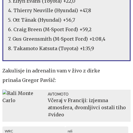
3. Elfyn Evans (Toyota) +22,0
4. Thierry Neuville (Hyundai) +47,8
5. Ott Tänak (Hyundai) +56,7
6. Craig Breen (M-Sport Ford) +59,2
7. Gus Greensmith (M-Sport Ford) +1:08,4
8. Takamoto Katsuta (Toyota) +1:35,9
Zakulisje in adrenalin vam v živo z dirke
prinaša Gregor Pavšič:
AVTOMOTO
Včeraj v Franciji: izjemna
atmosfera, dvomljivci ostali tiho
#video
WRC
reli