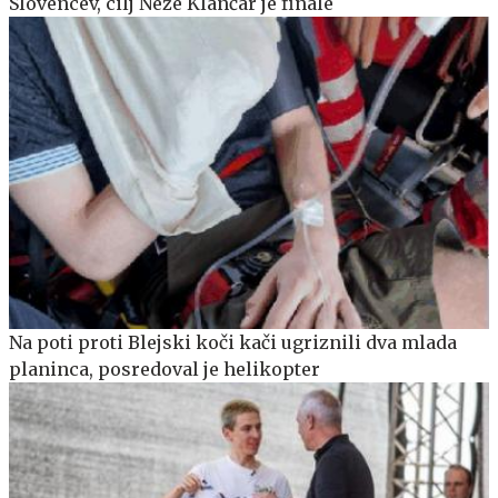
Slovencev, cilj Neže Klančar je finale
Na poti proti Blejski koči kači ugriznili dva mlada
planinca, posredoval je helikopter