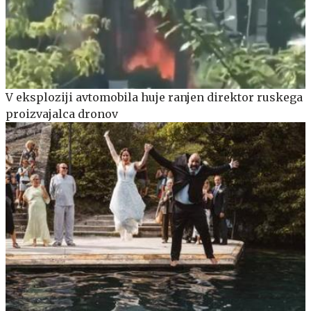
V eksploziji avtomobila huje ranjen direktor ruskega
proizvajalca dronov