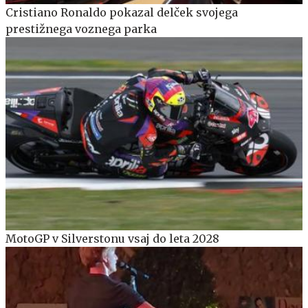
Cristiano Ronaldo pokazal delček svojega
prestižnega voznega parka
MotoGP v Silverstonu vsaj do leta 2028