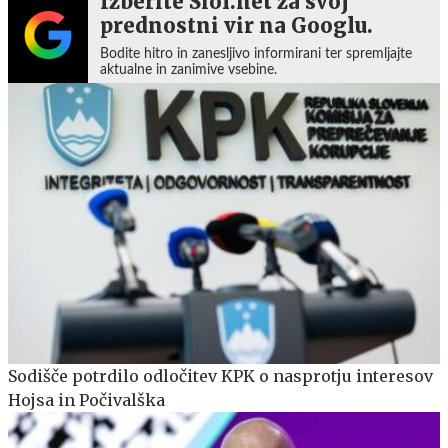
Izberite Siol.net za svoj
prednostni vir na Googlu.
Bodite hitro in zanesljivo informirani ter spremljajte
aktualne in zanimive vsebine.
Sodišče potrdilo odločitev KPK o nasprotju interesov
Hojsa in Počivalška