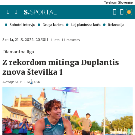
Telekom Slovenije
Sobotni intervju
Druga kariera
Naj planinska koča
Rekreacija
Sreda, 21. 8. 2024, 20.30
1 leto, 11 mesecev
Diamantna liga
Z rekordom mitinga Duplantis
znova številka 1
Avtorji:
M. P.,
STA
0,84