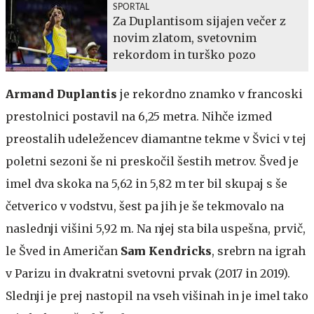
SPORTAL
Za Duplantisom sijajen večer z
novim zlatom, svetovnim
rekordom in turško pozo
Armand Duplantis
je rekordno znamko v francoski
prestolnici postavil na 6,25 metra. Nihče izmed
preostalih udeležencev diamantne tekme v Švici v tej
poletni sezoni še ni preskočil šestih metrov. Šved je
imel dva skoka na 5,62 in 5,82 m ter bil skupaj s še
četverico v vodstvu, šest pa jih je še tekmovalo na
naslednji višini 5,92 m. Na njej sta bila uspešna, prvič,
le Šved in Američan
Sam Kendricks
, srebrn na igrah
v Parizu in dvakratni svetovni prvak (2017 in 2019).
Slednji je prej nastopil na vseh višinah in je imel tako