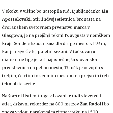
V skoku v višino bo nastopila tudi Ljubljančanka
Lia
Apostolovski
. Štiriindvajsetletnica, bronasta na
dvoranskem svetovnem prvenstvu marca v
Glasgowu, je na prejšnji tekmi 17. avgusta v nemškem
kraju Sondershausen zasedla drugo mesto z 1,93 m,
kar je največ v tej poletni sezoni. V točkovanju
diamantne lige je kot najuspešnejša slovenska
predstavnica na petem mestu, 13 točk je osvojila s
tretjim, četrtim in sedmim mestom na prejšnjih treh
tekmah te serije.
Na štartni listi mitinga v Lozani je tudi slovenski
atlet, državni rekorder na 800 metrov
Žan Rudolf
bo
znova v vlogi narekovalca ritma v teku na 1.500