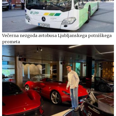
Večerna nezgoda avtobusa Ljubljanskega potniškega
prometa