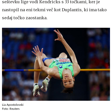
seštevku lige vodi Kendricks s 33 točkami, ker je
nastopil na eni tekmi več kot Duplantis, ki ima tako
sedaj točko zaostanka.
Lia Apostolovski
Foto: Reuters