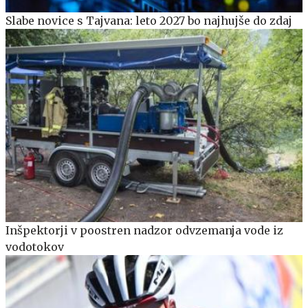
Slabe novice s Tajvana: leto 2027 bo najhujše do zdaj
Inšpektorji v poostren nadzor odvzemanja vode iz
vodotokov