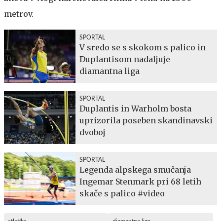
metrov.
SPORTAL
V sredo se s skokom s palico in
Duplantisom nadaljuje
diamantna liga
SPORTAL
Duplantis in Warholm bosta
uprizorila poseben skandinavski
dvoboj
SPORTAL
Legenda alpskega smučanja
Ingemar Stenmark pri 68 letih
skače s palico #video
atletika
diamantna liga