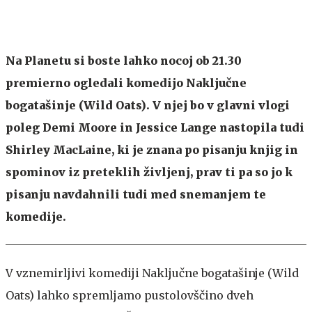
Na Planetu si boste lahko nocoj ob 21.30
premierno ogledali komedijo Naključne
bogatašinje (Wild Oats). V njej bo v glavni vlogi
poleg Demi Moore in Jessice Lange nastopila tudi
Shirley MacLaine, ki je znana po pisanju knjig in
spominov iz preteklih življenj, prav ti pa so jo k
pisanju navdahnili tudi med snemanjem te
komedije.
V vznemirljivi komediji Naključne bogatašinje (Wild
Oats) lahko spremljamo pustolovščino dveh