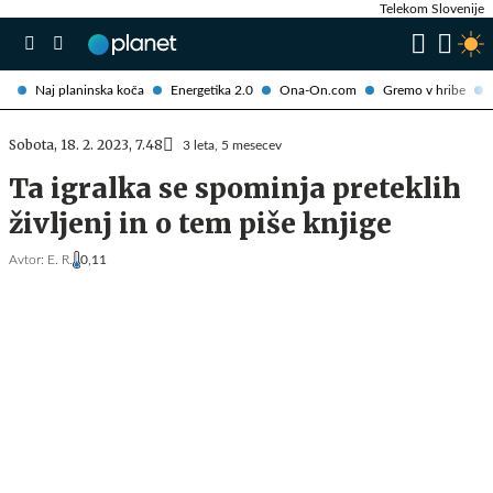
Telekom Slovenije
Naj planinska koča
Energetika 2.0
Ona-On.com
Gremo v hribe
Sobota, 18. 2. 2023, 7.48
3 leta, 5 mesecev
Ta igralka se spominja preteklih
življenj in o tem piše knjige
Avtor:
E. R.
0,11