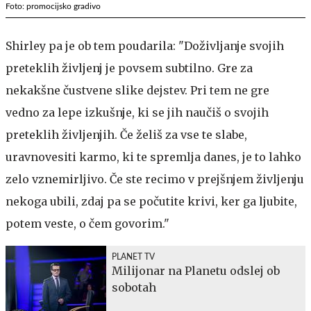
Foto: promocijsko gradivo
Shirley pa je ob tem poudarila: "Doživljanje svojih
preteklih življenj je povsem subtilno. Gre za
nekakšne čustvene slike dejstev. Pri tem ne gre
vedno za lepe izkušnje, ki se jih naučiš o svojih
preteklih življenjih. Če želiš za vse te slabe,
uravnovesiti karmo, ki te spremlja danes, je to lahko
zelo vznemirljivo. Če ste recimo v prejšnjem življenju
nekoga ubili, zdaj pa se počutite krivi, ker ga ljubite,
potem veste, o čem govorim."
PLANET TV
Milijonar na Planetu odslej ob
sobotah