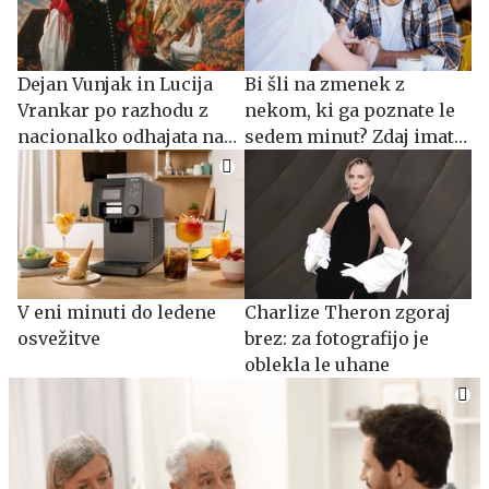
Dejan Vunjak in Lucija
Bi šli na zmenek z
Vrankar po razhodu z
nekom, ki ga poznate le
nacionalko odhajata na
sedem minut? Zdaj imate
Planet TV
priložnost.
V eni minuti do ledene
Charlize Theron zgoraj
osvežitve
brez: za fotografijo je
oblekla le uhane