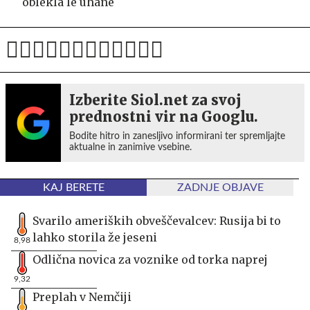
oblekla le uhane
Izberite Siol.net za svoj
prednostni vir na Googlu.
Bodite hitro in zanesljivo informirani ter spremljajte
aktualne in zanimive vsebine.
KAJ BERETE
ZADNJE OBJAVE
Svarilo ameriških obveščevalcev: Rusija bi to
lahko storila že jeseni
8,98
Odlična novica za voznike od torka naprej
9,32
Preplah v Nemčiji