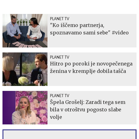
PLANET TV
"Ko iščemo partnerja,
spoznavamo sami sebe" #video
PLANET TV
Hitro po poroki je novopečenega
ženina v kremplje dobila tašča
PLANET TV
Špela Grošelj: Zaradi tega sem
bila v otroštvu pogosto slabe
volje