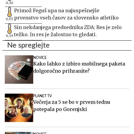
6,36
Primož Feguš upa na najuspešnejše
prvenstvo vseh časov za slovensko atletiko
6,05
Sin nekdanjega predsednika ZDA: Res je zelo
težko. In res je žalostno to gledati.
6,14
Ne spreglejte
NOVICE
Kako lahko z izbiro mobilnega paketa
dolgoročno prihranite?
PLANET TV
Večerja za 5 se bo v prvem tednu
potepala po Gorenjski