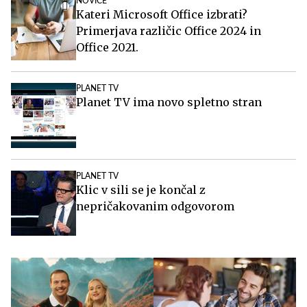
NOVICE
Kateri Microsoft Office izbrati?
Primerjava različic Office 2024 in
Office 2021.
PLANET TV
Planet TV ima novo spletno stran
PLANET TV
Klic v sili se je končal z
nepričakovanim odgovorom