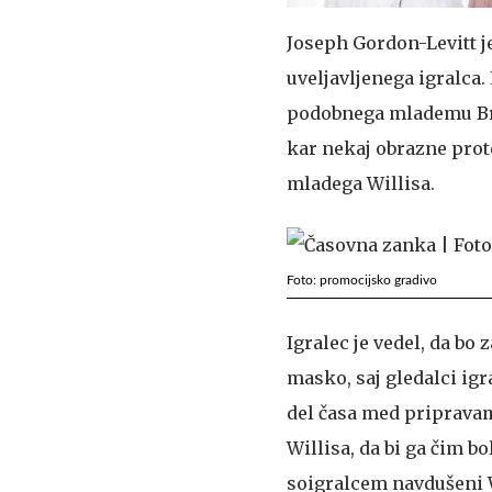
Joseph Gordon-Levitt je
uveljavljenega igralca.
podobnega mlademu Bru
kar nekaj obrazne prote
mladega Willisa.
Foto: promocijsko gradivo
Igralec je vedel, da bo
masko, saj gledalci igra
del časa med pripravam
Willisa, da bi ga čim bo
soigralcem navdušeni W