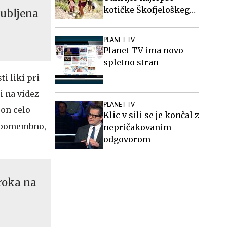
kotičke Škofjeloškega
jubljena
hribovja.
PLANET TV
Planet TV ima novo
spletno stran
ti liki pri
ci na videz
PLANET TV
son celo
Klic v sili se je končal z
lo pomembno,
nepričakovanim
odgovorom
roka na