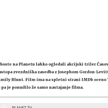
i boste na Planetu lahko ogledali akcijski triler Čas
nastopa zvezdniška zasedba z Josephom Gordon-Levit
ily Blunt. Film ima na spletni strani IMDb oceno 7
pa je ponudilo že samo nastajanje filma.
PLANET TV