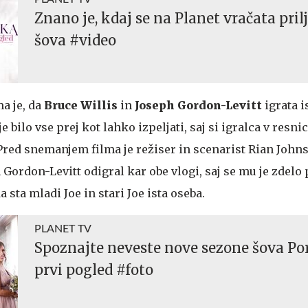
Znano je, kdaj se na Planet vračata pril
šova #video
a je, da
Bruce Willis
in
Joseph Gordon-Levitt
igrata is
je bilo vse prej kot lahko izpeljati, saj si igralca v resni
Pred snemanjem filma je režiser in scenarist Rian John
h Gordon-Levitt odigral kar obe vlogi, saj se mu je zde
 sta mladi Joe in stari Joe ista oseba.
PLANET TV
Spoznajte neveste nove sezone šova Po
prvi pogled #foto