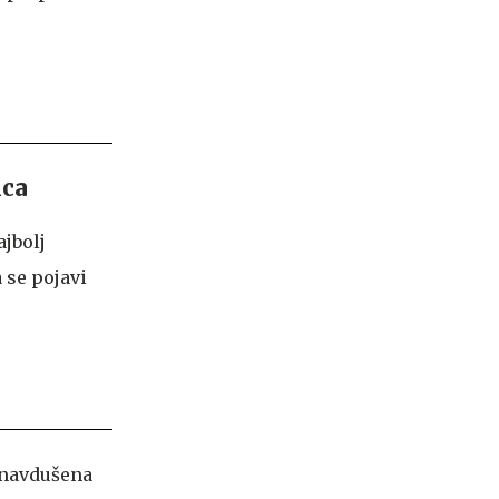
nca
ajbolj
 se pojavi
m navdušena