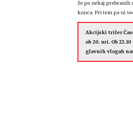
že po nekaj prebranih s
konca. Pri tem pa ni ved
Akcijski triler Ča
ob 20. uri. Ob 22.
glavnih vlogah na