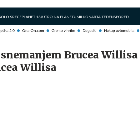
Želite prejemati e-novice?
Uživajmo pametno
KOLO SREČE
PLANET 18
JUTRO NA PLANETU
MILIJONAR
TA TEDEN
SPORED
etika 2.0
Ona-On.com
Gremo v hribe
Dogodki
Nakup avtomobila
posnemanjem Brucea Willisa
cea Willisa