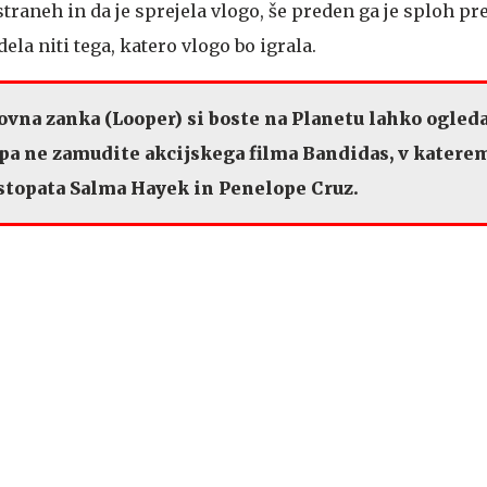
traneh in da je sprejela vlogo, še preden ga je sploh pr
ela niti tega, katero vlogo bo igrala.
sovna zanka (Looper) si boste na Planetu lahko ogleda
10 pa ne zamudite akcijskega filma Bandidas, v katere
stopata Salma Hayek in Penelope Cruz.