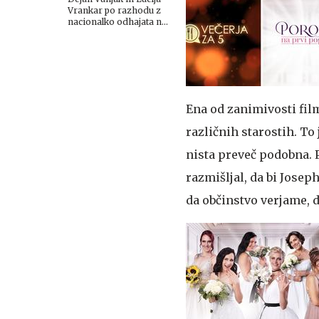
Vrankar po razhodu z
nacionalko odhajata na
Planet TV
Ena od zanimivosti film
različnih starostih. To 
nista preveč podobna. 
razmišljal, da bi Josep
da občinstvo verjame, da