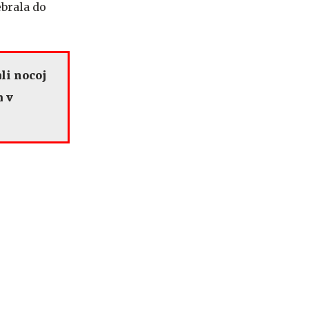
ebrala do
li nocoj
m v