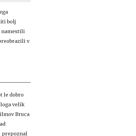
nega
ti bolj
 namestili
preobrazili v
t le dobro
zloga velik
filmov Bruca
nad
u prepoznal