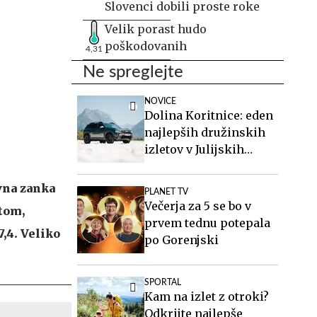
Slovenci dobili proste roke
Velik porast hudo
poškodovanih
4,31
Ne spreglejte
NOVICE
Dolina Koritnice: eden
najlepših družinskih
izletov v Julijskih
Alpah
ovna zanka
PLANET TV
Večerja za 5 se bo v
tom,
prvem tednu potepala
,4. Veliko
po Gorenjski
SPORTAL
Kam na izlet z otroki?
Odkrijte najlepše