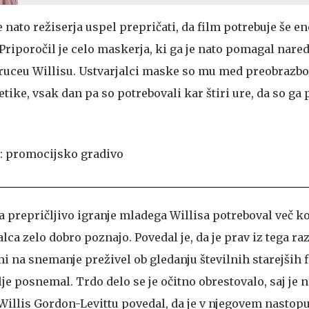
 nato režiserja uspel prepričati, da film potrebuje še e
 Priporočil je celo maskerja, ki ga je nato pomagal naredi
ceu Willisu. Ustvarjalci maske so mu med preobrazbo
tike, vsak dan pa so potrebovali kar štiri ure, da so ga 
 za prepričljivo igranje mladega Willisa potreboval več ko
lca zelo dobro poznajo. Povedal je, da je prav iz tega ra
i na snemanje preživel ob gledanju številnih starejših 
lje posnemal. Trdo delo se je očitno obrestovalo, saj je 
illis Gordon-Levittu povedal, da je v njegovem nastop