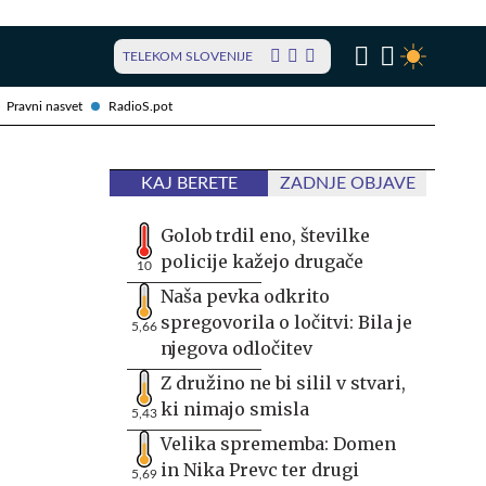
TELEKOM SLOVENIJE
Pravni nasvet
RadioS.pot
KAJ BERETE
ZADNJE OBJAVE
Golob trdil eno, številke
policije kažejo drugače
10
Naša pevka odkrito
spregovorila o ločitvi: Bila je
5,66
njegova odločitev
Z družino ne bi silil v stvari,
ki nimajo smisla
5,43
Velika sprememba: Domen
in Nika Prevc ter drugi
5,69