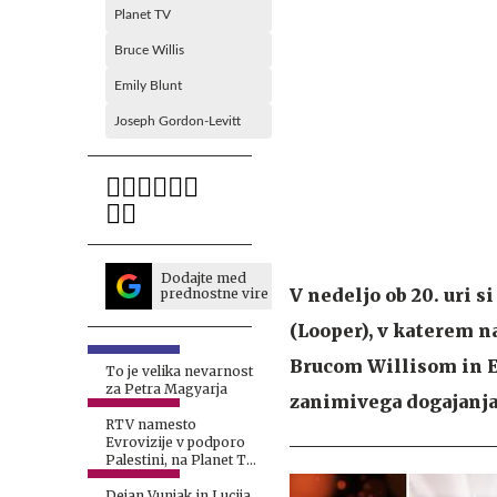
Planet TV
Bruce Willis
Emily Blunt
Joseph Gordon-Levitt
Dodajte med
V nedeljo ob 20. uri s
prednostne vire
(Looper), v katerem 
Brucom Willisom in Em
To je velika nevarnost
za Petra Magyarja
zanimivega dogajanja 
RTV namesto
Evrovizije v podporo
Palestini, na Planet TV
z drugačno potezo
Dejan Vunjak in Lucija