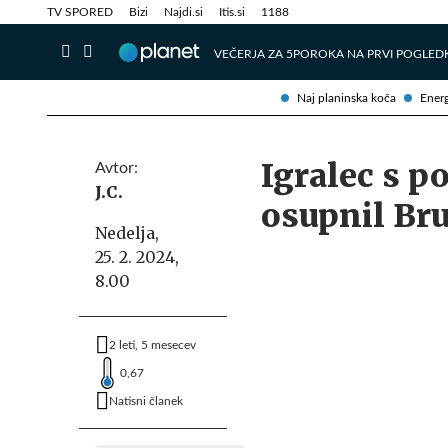
Info in obvestila
Tehnik
TV SPORED
Bizi
Najdi.si
Itis.si
1188
VEČERJA ZA 5
POROKA NA PRVI POGLED
Naj planinska koča
Energ
Igralec s 
Avtor:
J.C.
osupnil Bru
Nedelja,
25. 2. 2024,
8.00
2 leti, 5 mesecev
0,67
Natisni članek