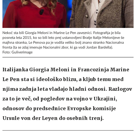
Nekoč sta bili Giorgia Meloni in Marine Le Pen zaveznici. Fotografija je bila
posneta leta 2015, ko so bili leto prej ustanovljeni Bratje Italije Melonijeve še
majhna stranka, Le Penova pa je vodila veliko bolj znano stranko Nacionalna
fronta (ta se zdaj imenuje Nacionalni zbor, ki ga vodi Jordan Bardella).
Foto: Guliverimage
Italijanka Giorgia Meloni in Francozinja Marine
Le Pen sta si ideološko blizu, a kljub temu med
njima zadnja leta vladajo hladni odnosi. Razlogov
za to je več, od pogledov na vojno v Ukrajini,
odnosov do predsednice Evropske komisije
Ursule von der Leyen do osebnih trenj.