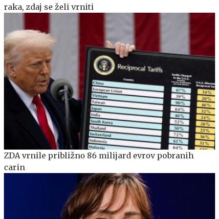
raka, zdaj se želi vrniti
ZDA vrnile približno 86 milijard evrov pobranih
carin