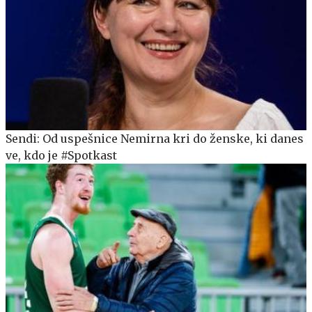
Sendi: Od uspešnice Nemirna kri do ženske, ki danes
ve, kdo je #Spotkast