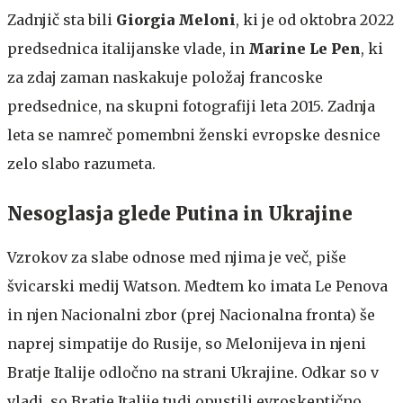
Zadnjič sta bili
Giorgia Meloni
, ki je od oktobra 2022
predsednica italijanske vlade, in
Marine Le Pen
, ki
za zdaj zaman naskakuje položaj francoske
predsednice, na skupni fotografiji leta 2015. Zadnja
leta se namreč pomembni ženski evropske desnice
zelo slabo razumeta.
Nesoglasja glede Putina in Ukrajine
Vzrokov za slabe odnose med njima je več, piše
švicarski medij Watson. Medtem ko imata Le Penova
in njen Nacionalni zbor (prej Nacionalna fronta) še
naprej simpatije do Rusije, so Melonijeva in njeni
Bratje Italije odločno na strani Ukrajine. Odkar so v
vladi, so Bratje Italije tudi opustili evroskeptično