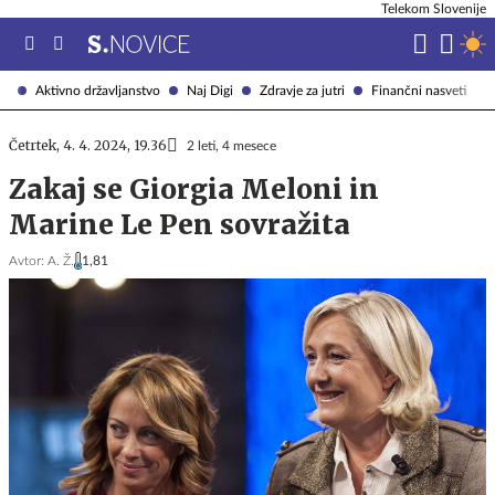
Telekom Slovenije
Aktivno državljanstvo
Naj Digi
Zdravje za jutri
Finančni nasveti
Četrtek, 4. 4. 2024, 19.36
2 leti, 4 mesece
Zakaj se Giorgia Meloni in
Marine Le Pen sovražita
Avtor:
A. Ž.
1,81