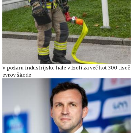
V požaru industrijske hale v Izoli za več kot 300 tisoč
evrov škode