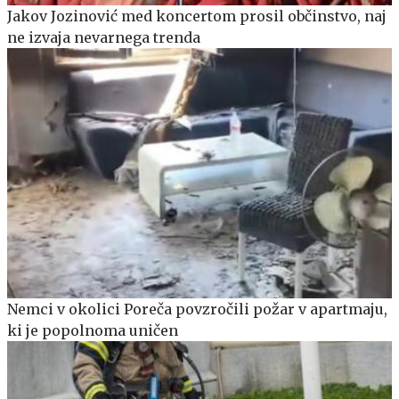
Jakov Jozinović med koncertom prosil občinstvo, naj
ne izvaja nevarnega trenda
Nemci v okolici Poreča povzročili požar v apartmaju,
ki je popolnoma uničen