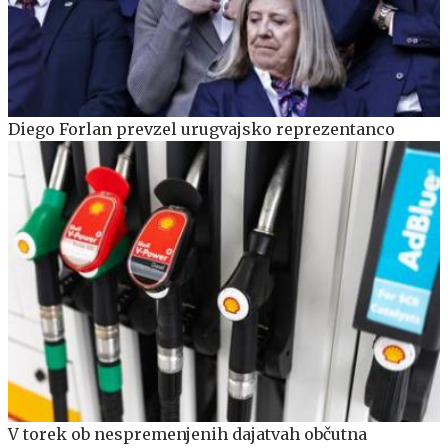
Diego Forlan prevzel urugvajsko reprezentanco
V torek ob nespremenjenih dajatvah občutna