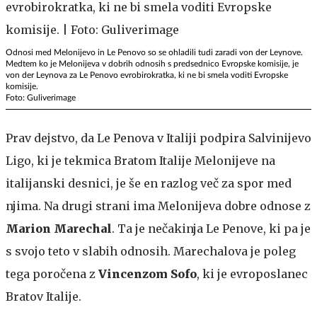
Odnosi med Melonijevo in Le Penovo so se ohladili tudi zaradi von der Leynove.
Medtem ko je Melonijeva v dobrih odnosih s predsednico Evropske komisije, je
von der Leynova za Le Penovo evrobirokratka, ki ne bi smela voditi Evropske
komisije.
Foto: Guliverimage
Prav dejstvo, da Le Penova v Italiji podpira Salvinijevo
Ligo, ki je tekmica Bratom Italije Melonijeve na
italijanski desnici, je še en razlog več za spor med
njima. Na drugi strani ima Melonijeva dobre odnose z
Marion Marechal
. Ta je nečakinja Le Penove, ki pa je
s svojo teto v slabih odnosih. Marechalova je poleg
tega poročena z
Vincenzom Sofo
, ki je evroposlanec
Bratov Italije.