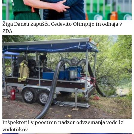
Žiga Daneu zapušča Cedevito Olimpijo in odhaja v
ZDA
Inšpektorji v poostren nadzor odvzemanja vode iz
vodotokov