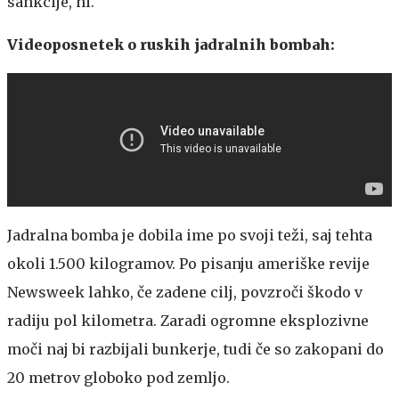
sankcije, ni.
Videoposnetek o ruskih jadralnih bombah:
Jadralna bomba je dobila ime po svoji teži, saj tehta
okoli 1.500 kilogramov. Po pisanju ameriške revije
Newsweek lahko, če zadene cilj, povzroči škodo v
radiju pol kilometra. Zaradi ogromne eksplozivne
moči naj bi razbijali bunkerje, tudi če so zakopani do
20 metrov globoko pod zemljo.