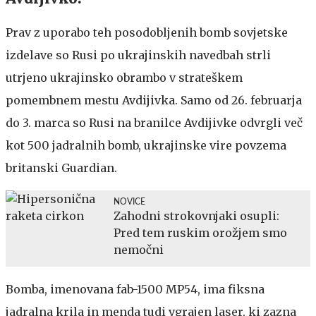
Prav z uporabo teh posodobljenih bomb sovjetske
izdelave so Rusi po ukrajinskih navedbah strli
utrjeno ukrajinsko obrambo v strateškem
pomembnem mestu Avdijivka. Samo od 26. februarja
do 3. marca so Rusi na branilce Avdijivke odvrgli več
kot 500 jadralnih bomb, ukrajinske vire povzema
britanski Guardian.
NOVICE
Zahodni strokovnjaki osupli:
Pred tem ruskim orožjem smo
nemočni
Bomba, imenovana fab-1500 MP54, ima fiksna
jadralna krila in menda tudi vgrajen laser, ki zazna