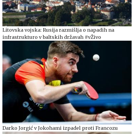
Litovska vojska: Rusija razmišlja o napadih na
infrastrukturo v baltskih državah #vŽivo
Darko Jorgić v Jokohami izpadel proti Francozu