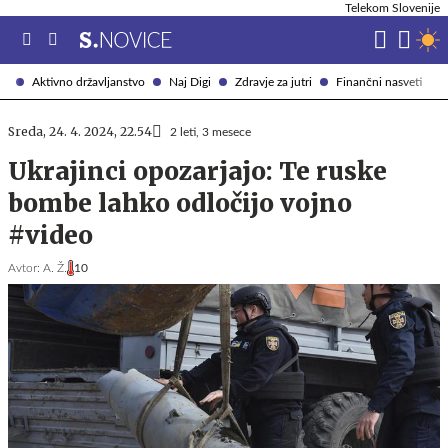
Telekom Slovenije
Aktivno državljanstvo
Naj Digi
Zdravje za jutri
Finančni nasveti
Sreda, 24. 4. 2024, 22.54
2 leti, 3 mesece
Ukrajinci opozarjajo: Te ruske
bombe lahko odločijo vojno
#video
Avtor:
A. Ž.
10