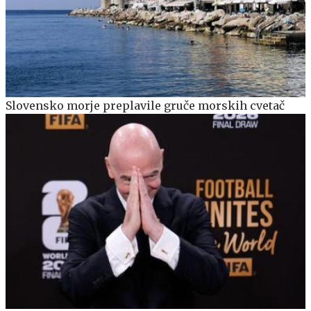
Slovensko morje preplavile gruče morskih cvetač