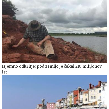
Izjemno odkritje: pod zemljo je čakal 210 milijonov
let