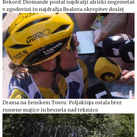
Rekord: Diomande postal najdražji afriški nogometaš
v zgodovini in najdražja Realova okrepitev doslej
Drama na ženskem Touru: Poljakinja ostala brez
rumene majice in besnela nad tekmico