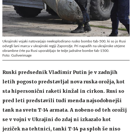
Ukrajinski vojaki natovarjajo neeksplodirano rusko bombo fab-500, ki so jo Rusi
odvrgli lani marca v ukrajinski regiji Zaporožje. Pri napadih na ukrajinske utrjene
obrambne črte pa Rusi uporabljajo še težje jadralne bombe fab-1500.
Foto: Guliverimage
Ruski predsednik Vladimir Putin je v zadnjih
letih pogosto predstavljal nova ruska orožja, kot
sta hipersonični raketi kinžal in cirkon. Rusi so
pred leti predstavili tudi menda najsodobnejši
tank na svetu T-14 armata. A nobeno od teh orožij
se v vojni v Ukrajini do zdaj ni izkazalo kot
jeziček na tehtnici, tanki T-14 pa sploh še niso