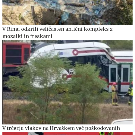
V Rimu odkrili veličasten antični kompleks z
mozaiki in freskami
V trčenju vlakov na Hrvaškem več poškodovanih