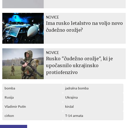
NOVICE
Ima rusko letalstvo na voljo novo
čudežno orožje?
NOVICE
Rusko "čudežno orožje", ki je
upočasnilo ukrajinsko
protiofenzivo
bomba
jadralna bomba
Rusija
Ukrajina
Vladimir Putin
kinžal
cirkon
T-14 armata