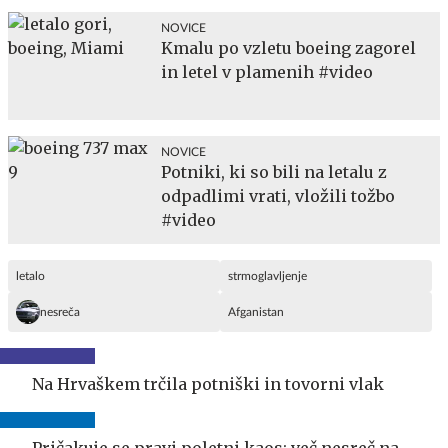
NOVICE
Kmalu po vzletu boeing zagorel
in letel v plamenih #video
NOVICE
Potniki, ki so bili na letalu z
odpadlimi vrati, vložili tožbo
#video
letalo
strmoglavljenje
nesreča
Afganistan
Na Hrvaškem trčila potniški in tovorni vlak
Pričakuje se pravi poletni kaos: več nesreč na