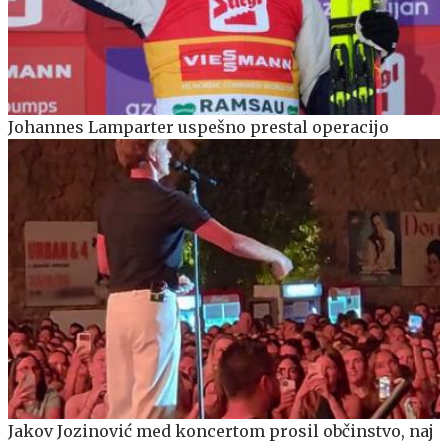
Johannes Lamparter uspešno prestal operacijo
Jakov Jozinović med koncertom prosil občinstvo, naj