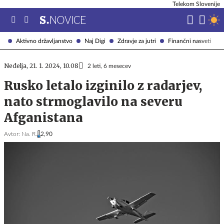
Telekom Slovenije
Aktivno državljanstvo
Naj Digi
Zdravje za jutri
Finančni nasveti
Nedelja, 21. 1. 2024, 10.08
2 leti, 6 mesecev
Rusko letalo izginilo z radarjev,
nato strmoglavilo na severu
Afganistana
Avtor:
Na. R.
2,90