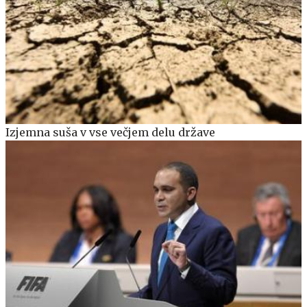
Izjemna suša v vse večjem delu države