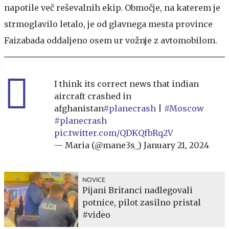
napotile več reševalnih ekip. Območje, na katerem je
strmoglavilo letalo, je od glavnega mesta province
Faizabada oddaljeno osem ur vožnje z avtomobilom.
I think its correct news that indian
aircraft crashed in
afghanistan
#planecrash
|
#Moscow
#planecrash
pic.twitter.com/QDKQfbRq2V
— Maria (@mane3s_)
January 21, 2024
NOVICE
Pijani Britanci nadlegovali
potnice, pilot zasilno pristal
#video