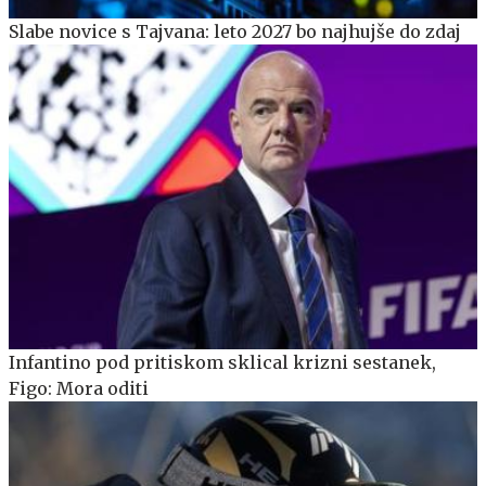
Slabe novice s Tajvana: leto 2027 bo najhujše do zdaj
Infantino pod pritiskom sklical krizni sestanek,
Figo: Mora oditi