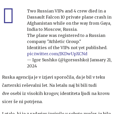
Two Russian VIPs and 4 crew died in a
Dassault Falcon 10 private plane crash in
Afghanistan while on the way from Gaya,
India to Moscow, Russia.
The plane was registered to a Russian
company "Athletic Group."
Identities of the VIPs not yet published.
pic.twitter.com/JKDwUpXCNd
— Igor Sushko (@igorsushko)
January 21,
2024
Ruska agencija je v izjavi sporočila, da je bil v teku
čarterski reševalni let. Na letalu naj bi bili tudi
dve osebi iz visokih krogov, identiteta ljudi na krovu
sicer še ni potrjena.
Letalo, ki je z radarjev izginilo v soboto zvečer, je bilo