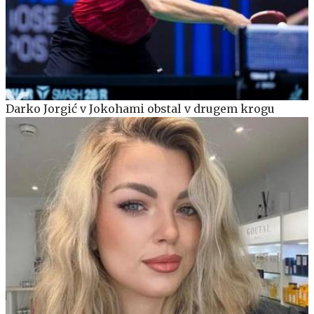
Darko Jorgić v Jokohami obstal v drugem krogu