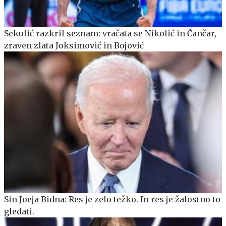
Sekulić razkril seznam: vračata se Nikolić in Čančar,
zraven zlata Joksimović in Bojović
Sin Joeja Bidna: Res je zelo težko. In res je žalostno to
gledati.