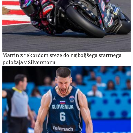
Martin z rekordom steze do najboljšega startnega
položaja v Silverstonu