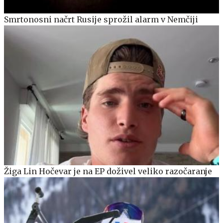
Smrtonosni načrt Rusije sprožil alarm v Nemčiji
Žiga Lin Hočevar je na EP doživel veliko razočaranje