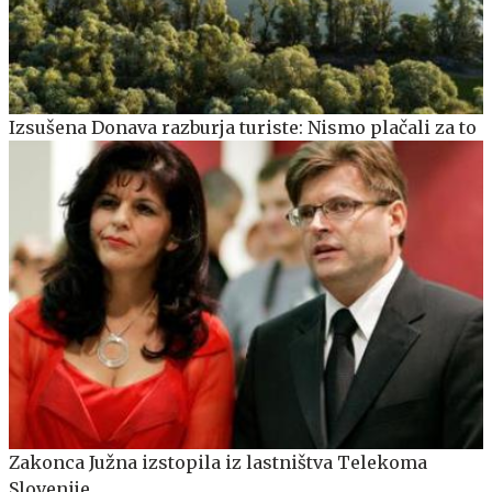
Izsušena Donava razburja turiste: Nismo plačali za to
Zakonca Južna izstopila iz lastništva Telekoma
Slovenije