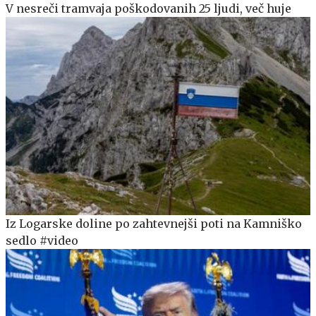
V nesreči tramvaja poškodovanih 25 ljudi, več huje
Iz Logarske doline po zahtevnejši poti na Kamniško
sedlo #video