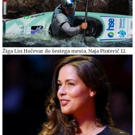
Žiga Lin Hočevar do šestega mesta, Naja Pinterič 12.