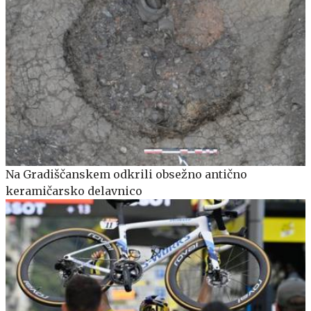
Na Gradiščanskem odkrili obsežno antično
keramičarsko delavnico