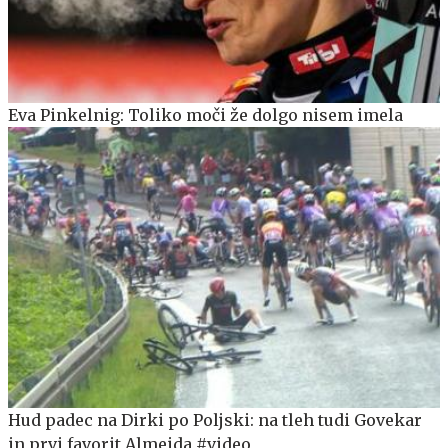
Eva Pinkelnig: Toliko moči že dolgo nisem imela
Hud padec na Dirki po Poljski: na tleh tudi Govekar
in prvi favorit Almeida #video