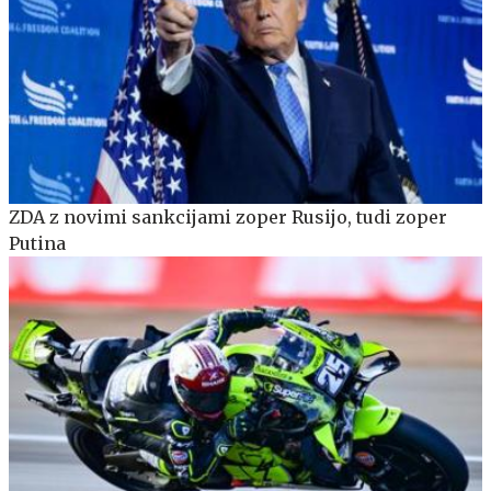
ZDA z novimi sankcijami zoper Rusijo, tudi zoper
Putina