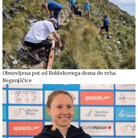
Obnovljena pot od Roblekovega doma do vrha
Begunjščice