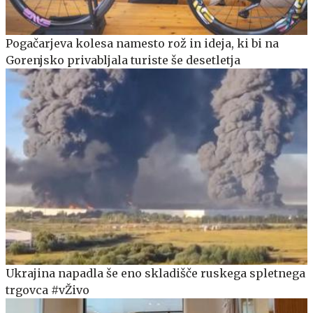
Pogačarjeva kolesa namesto rož in ideja, ki bi na
Gorenjsko privabljala turiste še desetletja
Ukrajina napadla še eno skladišče ruskega spletnega
trgovca #vŽivo