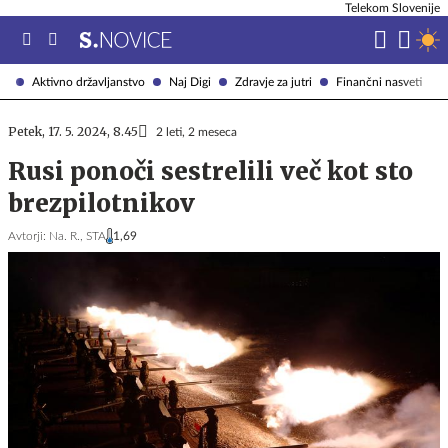
Telekom Slovenije
Aktivno državljanstvo
Naj Digi
Zdravje za jutri
Finančni nasveti
Petek, 17. 5. 2024, 8.45
2 leti, 2 meseca
Rusi ponoči sestrelili več kot sto
brezpilotnikov
Avtorji:
Na. R.,
STA
1,69