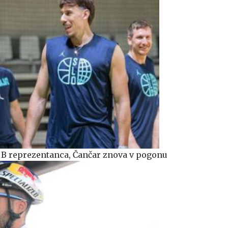
 B reprezentanca, Čančar znova v pogonu