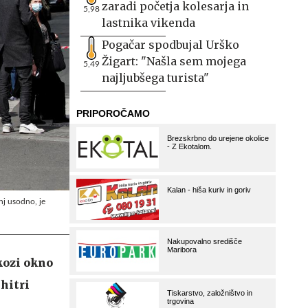
zaradi početja kolesarja in
5,98
lastnika vikenda
Pogačar spodbujal Urško
Žigart: "Našla sem mojega
5,49
najljubšega turista"
nj usodno, je
skozi okno
 hitri