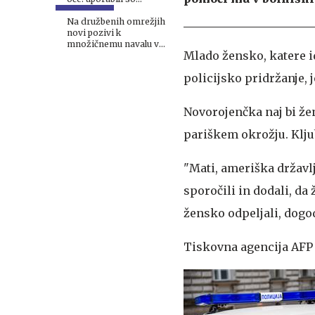
električni paralizator
#video
Na družbenih omrežjih
novi pozivi k
množičnemu navalu v
Mlado žensko, katere id
Ceuto
policijsko pridržanje, j
Novorojenčka naj bi že
pariškem okrožju. Kljub
"Mati, ameriška državlj
sporočili in dodali, d
žensko odpeljali, dogo
Tiskovna agencija AFP in