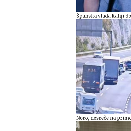
Španska vlada Italiji 
Noro, nesreče na primork