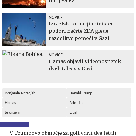
hutijevcev
NOVICE
Izraelski zunanji minister
podprl načrte ZDA glede
razdelitve pomoči v Gazi
NOVICE
Hamas objavil videoposnetek
dveh talcev v Gazi
Benjamin Netanjahu
Donald Trump
Hamas
Palestina
terorizem
Izrael
V Trumpovo območje za golf vdrli dve letali