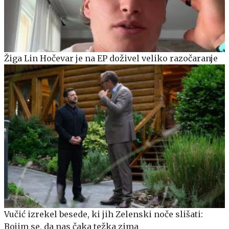
Žiga Lin Hočevar je na EP doživel veliko razočaranje
Vučić izrekel besede, ki jih Zelenski noče slišati:
Bojim se, da nas čaka težka zima