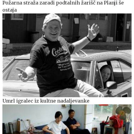
Požarna straža zaradi podtalnih žarišč na Planji še
ostaja
Umrl igralec iz kultne nadaljevanke