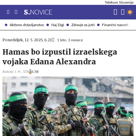
Telekom Slovenije
Aktivno državljanstvo
Naj Digi
Zdravje za jutri
Finančni nasveti
Ponedeljek, 12. 5. 2025, 6.21
1 leto, 3 mesece
Hamas bo izpustil izraelskega
vojaka Edana Alexandra
Avtorji:
I. H.,
STA
6,58