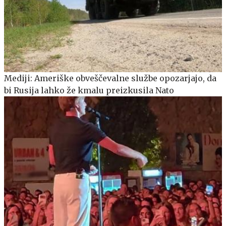
Mediji: Ameriške obveščevalne službe opozarjajo, da
bi Rusija lahko že kmalu preizkusila Nato