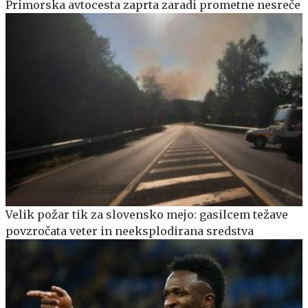
Primorska avtocesta zaprta zaradi prometne nesreče
Velik požar tik za slovensko mejo: gasilcem težave
povzročata veter in neeksplodirana sredstva