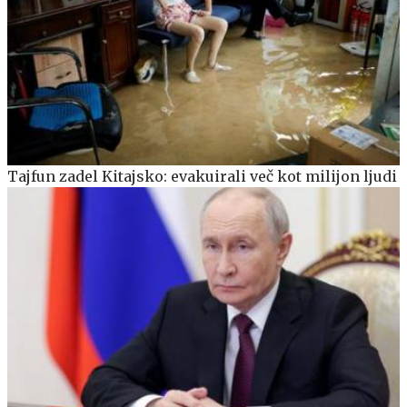
Tajfun zadel Kitajsko: evakuirali več kot milijon ljudi