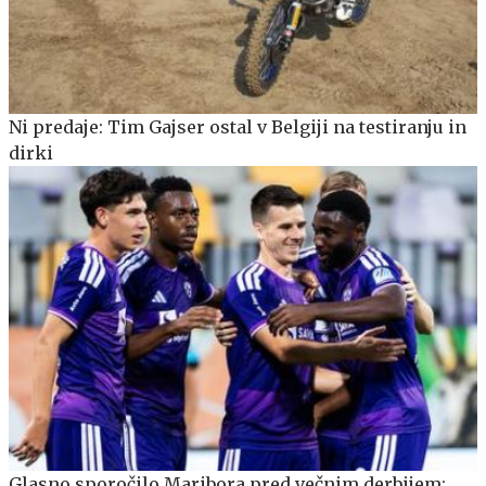
Ni predaje: Tim Gajser ostal v Belgiji na testiranju in
dirki
Glasno sporočilo Maribora pred večnim derbijem: