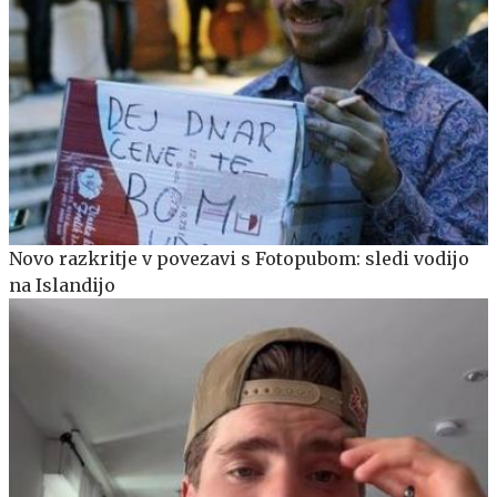
Novo razkritje v povezavi s Fotopubom: sledi vodijo
na Islandijo