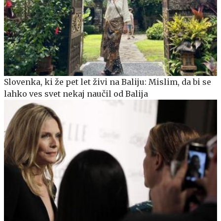
Slovenka, ki že pet let živi na Baliju: Mislim, da bi se
lahko ves svet nekaj naučil od Balija