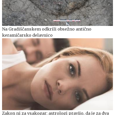
Na Gradiščanskem odkrili obsežno antično
keramičarsko delavnico
Zakon ni za vsakogar: astrologi pravijo, da je za dva