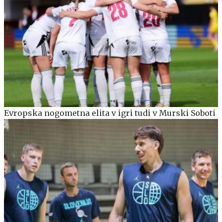
Evropska nogometna elita v igri tudi v Murski Soboti