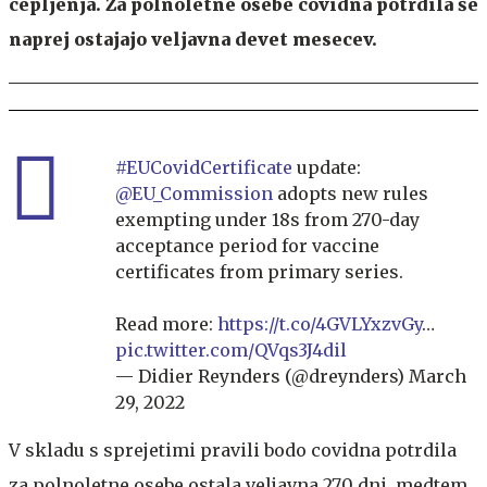
cepljenja. Za polnoletne osebe covidna potrdila še
naprej ostajajo veljavna devet mesecev.
#EUCovidCertificate
update:
@EU_Commission
adopts new rules
exempting under 18s from 270-day
acceptance period for vaccine
certificates from primary series.
Read more:
https://t.co/4GVLYxzvGy
…
pic.twitter.com/QVqs3J4dil
— Didier Reynders (@dreynders)
March
29, 2022
V skladu s sprejetimi pravili bodo covidna potrdila
za polnoletne osebe ostala veljavna 270 dni, medtem