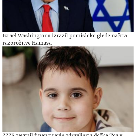
Izrael Washingtonu izrazil pomisleke glede načrta
razorožitve Hamasa
ZZZS zavrnil financiranje zdravljenja dečka Tea v