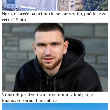
Noro, nesreče na primorki se kar vrstijo, počilo je že
četrtič #foto
Vipotnik pred velikim prestopom v klub, ki je
kaznovan zaradi hude afere