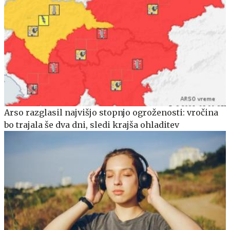
Arso razglasil najvišjo stopnjo ogroženosti: vročina
bo trajala še dva dni, sledi krajša ohladitev