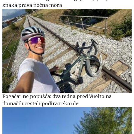
znaka prava nočna mora
Pogačar ne popušča: dva tedna pred Vuelto na
domačih cestah podira rekorde