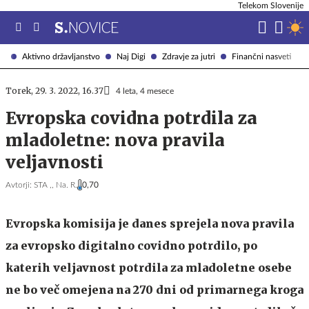
Telekom Slovenije
Aktivno državljanstvo
Naj Digi
Zdravje za jutri
Finančni nasveti
Torek, 29. 3. 2022, 16.37
4 leta, 4 mesece
Evropska covidna potrdila za
mladoletne: nova pravila
veljavnosti
Avtorji:
STA ,,
Na. R.
0,70
Evropska komisija je danes sprejela nova pravila
za evropsko digitalno covidno potrdilo, po
katerih veljavnost potrdila za mladoletne osebe
ne bo več omejena na 270 dni od primarnega kroga