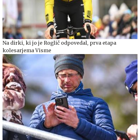
Na dirki, ki jo je Roglič odpovedal, prva etapa
kolesarjema Visme