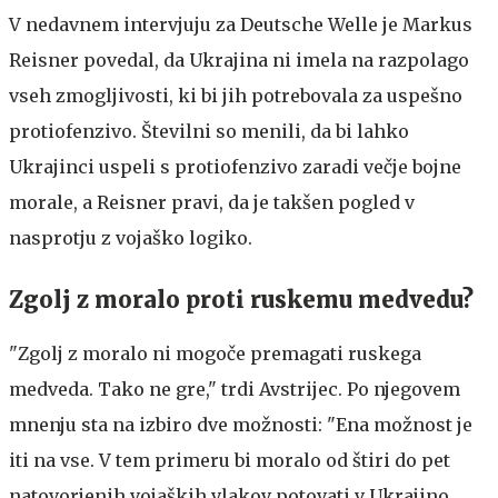
V nedavnem intervjuju za Deutsche Welle je Markus
Reisner povedal, da Ukrajina ni imela na razpolago
vseh zmogljivosti, ki bi jih potrebovala za uspešno
protiofenzivo. Številni so menili, da bi lahko
Ukrajinci uspeli s protiofenzivo zaradi večje bojne
morale, a Reisner pravi, da je takšen pogled v
nasprotju z vojaško logiko.
Zgolj z moralo proti ruskemu medvedu?
"Zgolj z moralo ni mogoče premagati ruskega
medveda. Tako ne gre," trdi Avstrijec. Po njegovem
mnenju sta na izbiro dve možnosti: "Ena možnost je
iti na vse. V tem primeru bi moralo od štiri do pet
natovorjenih vojaških vlakov potovati v Ukrajino