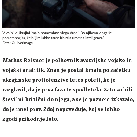
V vojni v Ukrajini imajo pomembno vlogo droni. Bo njihova vloga še
pomembnejša, če bi jim lahko tarče izbirala umetna inteligenca?
Foto: Guliverimage
Markus Reisner je polkovnik avstrijske vojske in
vojaški analitik. Znan je postal kmalu po začetku
ukrajinske protiofenzive letos poleti, ko je
razglasil, da je prva faza te spodletela. Zato so bili
številni kritični do njega, a se je pozneje izkazalo,
da je imel prav. Zdaj napoveduje, kaj se lahko
zgodi prihodnje leto.