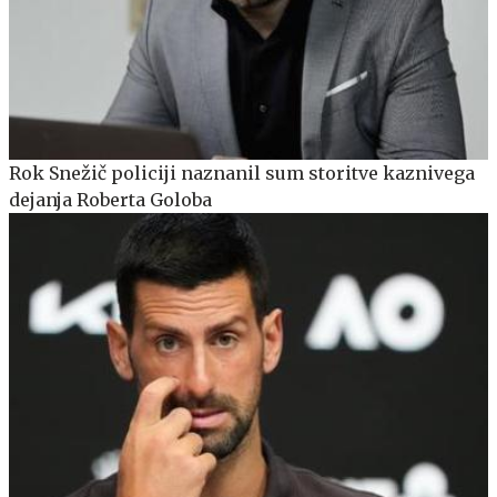
Rok Snežič policiji naznanil sum storitve kaznivega
dejanja Roberta Goloba