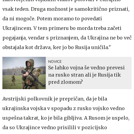
vsak teden. Druga možnost je samokritično priznati,
da ni mogoče. Potem moramo to povedati
Ukrajincem. V tem primeru bo morda treba začeti
pogajanja, vendar s priznanjem, da Ukrajina ne bo več
obstajala kot država, ker jo bo Rusija uničila."
NOVICE
Se lahko vojna še vedno prevesi
na rusko stran ali je Rusija tik
pred zlomom?
Avstrijski polkovnik je prepričan, da je bila
ukrajinska vojska v spopadu z rusko vojsko vedno
uspešna takrat, ko je bila gibljiva. A Rusom je uspelo,
da so Ukrajince vedno prisilili v pozicijsko