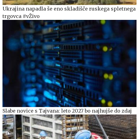
Ukrajina napadla še eno skladišče ruskega spletnega
trgovca #vŽivo
Slabe novice s Tajvana: leto 2027 bo najhujše do zdaj