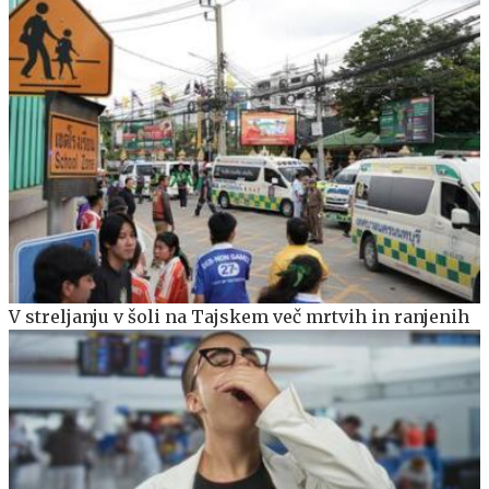
V streljanju v šoli na Tajskem več mrtvih in ranjenih