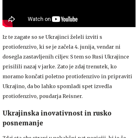
Iz te zagate so se Ukrajinci želeli izviti s
protiofenzivo, ki se je začela 4. junija, vendar ni
dosegla zastavljenih ciljev. S tem so Rusi Ukrajince
prisilili nazaj v jarke. Zato je zdaj trenutek, ko
moramo končati poletno protiofenzivo in pripraviti
Ukrajino, da bo lahko spomladi spet izvedla
protiofenzivo, poudarja Reisner.
Ukrajinska inovativnost in rusko
posnemanje
Zdaj sta obe strani v nekakšni pat poziciji, ki jo še