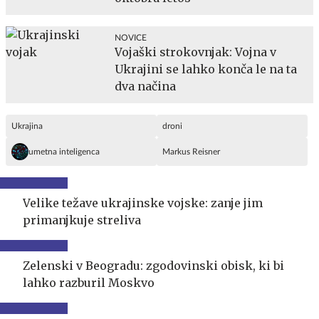
NOVICE
Vojaški strokovnjak: Vojna v
Ukrajini se lahko konča le na ta
dva načina
Ukrajina
droni
umetna inteligenca
Markus Reisner
Velike težave ukrajinske vojske: zanje jim
primanjkuje streliva
Zelenski v Beogradu: zgodovinski obisk, ki bi
lahko razburil Moskvo