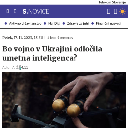
Telekom Slovenije
Aktivno državljanstvo
Naj Digi
Zdravje za jutri
Finančni nasveti
Petek, 17. 11. 2023, 18.31
1 leto, 9 mesecev
Bo vojno v Ukrajini odločila
umetna inteligenca?
Avtor:
A. Ž.
4,11