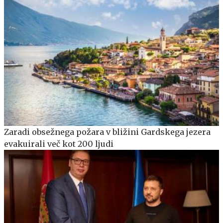
Zaradi obsežnega požara v bližini Gardskega jezera
evakuirali več kot 200 ljudi