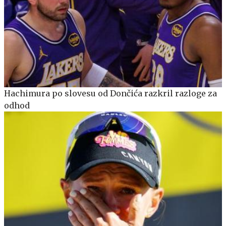
Hachimura po slovesu od Dončića razkril razloge za
odhod