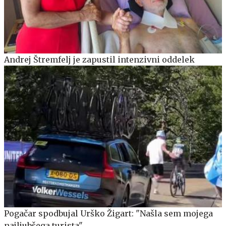
Andrej Štremfelj je zapustil intenzivni oddelek
Pogačar spodbujal Urško Žigart: "Našla sem mojega
najljubšega turista"