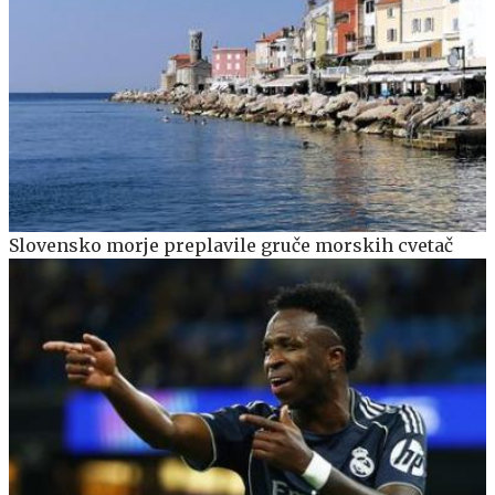
Slovensko morje preplavile gruče morskih cvetač