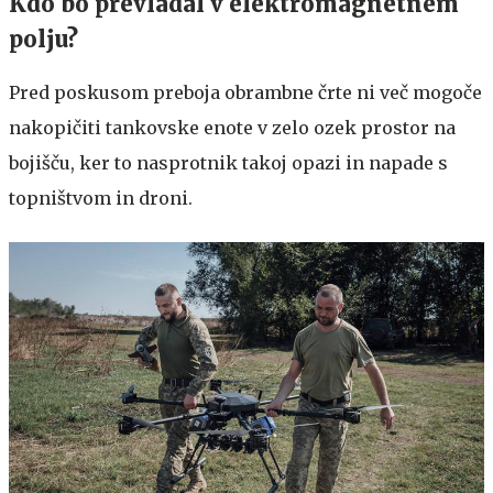
Kdo bo prevladal v elektromagnetnem
polju?
Pred poskusom preboja obrambne črte ni več mogoče
nakopičiti tankovske enote v zelo ozek prostor na
bojišču, ker to nasprotnik takoj opazi in napade s
topništvom in droni.