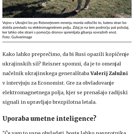
Vojno v Ukrajini bo po Reisnerjevem mnenju morda odločilo to, katera stran bo
dobila prevlado na elektromagnetnem polju. Zdaj je na tem področju pat položaj,
ker lahko obe strani s pomočjo dronov spremljata gibanja sovražnih enot.
Foto: Guliverimage
Kako lahko preprečimo, da bi Rusi opazili kopičenje
ukrajinskih sil? Reisner spomni, da je to omenjal
načelnik ukrajinskega generalštaba
Valerij Zalužni
v intervjuju za Economist. Gre za obvladovanje
elektromagnetnega polja, kjer se prenašajo radijski
signali in upravljajo brezpilotna letala.
Uporaba umetne inteligence?
"Če vam to uspe obvladati, boste lahko nasprotnika