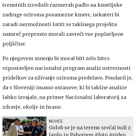
trenutnih izrednih razmerah padlo na kmetijske
zadruge oziroma posamezne kmete, nekateri bi
zaradi nezmožnosti lotiti se takšnega projekta
namreč preprosto morali zavreči vse poplavljene
poljščine.
Po njegovem mnenju bi moral biti zelo hitro
vzpostavljen nacionalni program analiz ustreznosti
pridelkov za uživanje oziroma predelavo. Poudaril je,
da v Sloveniji imamo ustanove, ki bi takšne analize
lahko izvajale, na primer Nacionalni laboratorij za
zdravje, okolje in hrano.
NOVICE
Golob se je na terenu srečal tudi z
Janšo in Pahorjem #foto #video