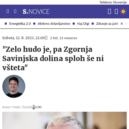
Telekom Slovenije
Energetika 2.0
Aktivno državljanstvo
Naj Digi
Zdravje za jutri
Fi
Sobota, 12. 8. 2023, 22.00
2 leti, 12 mesecev
"Zelo hudo je, pa Zgornja
Savinjska dolina sploh še ni
všteta"
Avtor:
Matic Tomšič
0,00