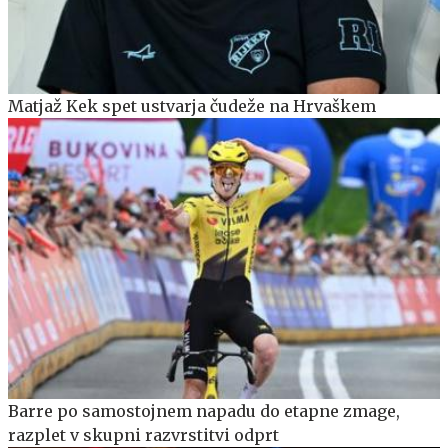
Matjaž Kek spet ustvarja čudeže na Hrvaškem
Barre po samostojnem napadu do etapne zmage,
razplet v skupni razvrstitvi odprt