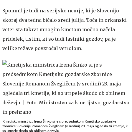
Spomnil je tudi na serijsko neurje, ki je Slovenijo
skoraj dva tedna bičalo sredi julija. Toča in orkanski
veter sta takrat mnogim kmetom močno načela
pridelek, tistim, ki so tudi lastniki gozdov, pa je
velike težave povzročal vetrolom.
Kmetijska ministrica Irena Šinko si je s predsednikom Kmetijsko gozdarske
zbornice Slovenije Romanom Žvegličem (v sredini) 23. maja ogledala tri kmetije, ki
so utrpele škodo ob obilnem deževju.