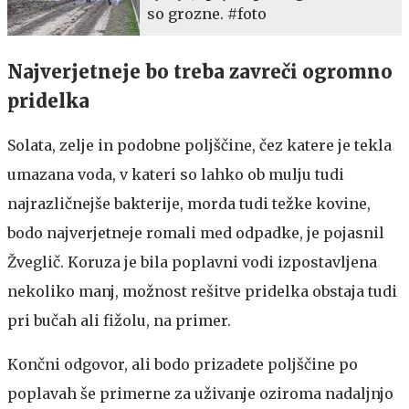
so grozne. #foto
Najverjetneje bo treba zavreči ogromno
pridelka
Solata, zelje in podobne poljščine, čez katere je tekla
umazana voda, v kateri so lahko ob mulju tudi
najrazličnejše bakterije, morda tudi težke kovine,
bodo najverjetneje romali med odpadke, je pojasnil
Žveglič. Koruza je bila poplavni vodi izpostavljena
nekoliko manj, možnost rešitve pridelka obstaja tudi
pri bučah ali fižolu, na primer.
Končni odgovor, ali bodo prizadete poljščine po
poplavah še primerne za uživanje oziroma nadaljnjo