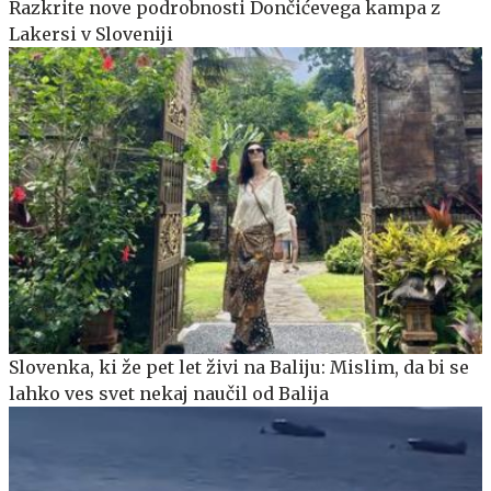
Razkrite nove podrobnosti Dončićevega kampa z
Lakersi v Sloveniji
Slovenka, ki že pet let živi na Baliju: Mislim, da bi se
lahko ves svet nekaj naučil od Balija