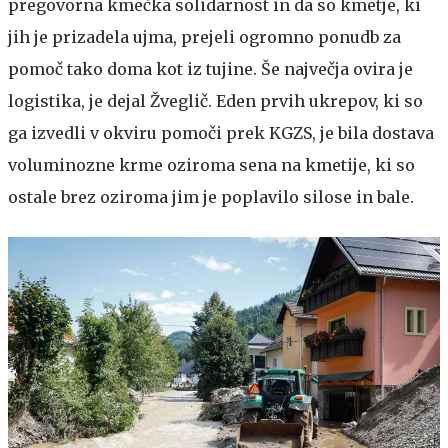
pregovorna kmečka solidarnost in da so kmetje, ki
jih je prizadela ujma, prejeli ogromno ponudb za
pomoč tako doma kot iz tujine. Še največja ovira je
logistika, je dejal Žveglič. Eden prvih ukrepov, ki so
ga izvedli v okviru pomoči prek KGZS, je bila dostava
voluminozne krme oziroma sena na kmetije, ki so
ostale brez oziroma jim je poplavilo silose in bale.