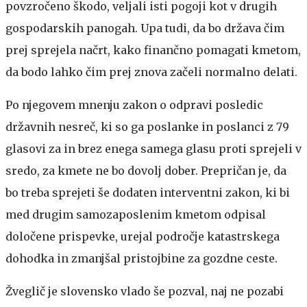
povzročeno škodo, veljali isti pogoji kot v drugih
gospodarskih panogah. Upa tudi, da bo država čim
prej sprejela načrt, kako finančno pomagati kmetom,
da bodo lahko čim prej znova začeli normalno delati.
Po njegovem mnenju zakon o odpravi posledic
državnih nesreč, ki so ga poslanke in poslanci z 79
glasovi za in brez enega samega glasu proti sprejeli v
sredo, za kmete ne bo dovolj dober. Prepričan je, da
bo treba sprejeti še dodaten interventni zakon, ki bi
med drugim samozaposlenim kmetom odpisal
določene prispevke, urejal področje katastrskega
dohodka in zmanjšal pristojbine za gozdne ceste.
Žveglič je slovensko vlado še pozval, naj ne pozabi