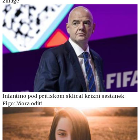
zmage
Infantino pod pritiskom sklical krizni sestanek,
Figo: Mora oditi