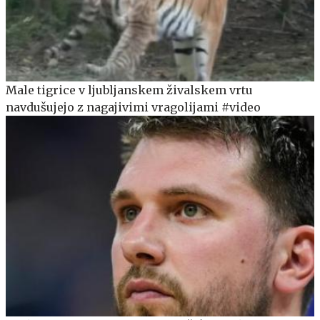
Male tigrice v ljubljanskem živalskem vrtu
navdušujejo z nagajivimi vragolijami #video