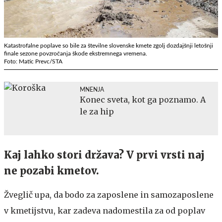
Katastrofalne poplave so bile za številne slovenske kmete zgolj dozdajšnji letošnji
finale sezone povzročanja škode ekstremnega vremena.
Foto: Matic Prevc/STA
MNENJA
Konec sveta, kot ga poznamo. A
le za hip
Kaj lahko stori država? V prvi vrsti naj
ne pozabi kmetov.
Žveglič upa, da bodo za zaposlene in samozaposlene
v kmetijstvu, kar zadeva nadomestila za od poplav