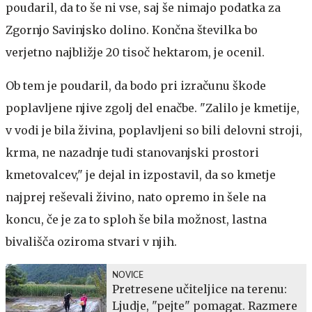
poudaril, da to še ni vse, saj še nimajo podatka za
Zgornjo Savinjsko dolino. Končna številka bo
verjetno najbližje 20 tisoč hektarom, je ocenil.
Ob tem je poudaril, da bodo pri izračunu škode
poplavljene njive zgolj del enačbe. "Zalilo je kmetije,
v vodi je bila živina, poplavljeni so bili delovni stroji,
krma, ne nazadnje tudi stanovanjski prostori
kmetovalcev," je dejal in izpostavil, da so kmetje
najprej reševali živino, nato opremo in šele na
koncu, če je za to sploh še bila možnost, lastna
bivališča oziroma stvari v njih.
NOVICE
Pretresene učiteljice na terenu:
Ljudje, "pejte" pomagat. Razmere