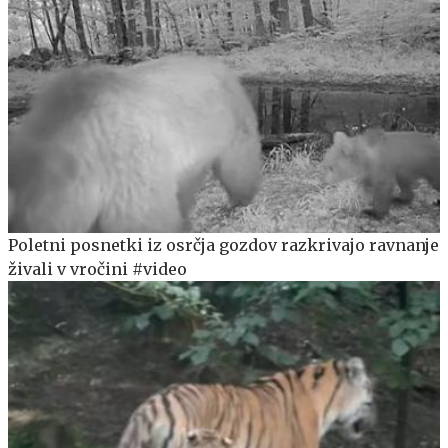
Poletni posnetki iz osrčja gozdov razkrivajo ravnanje
živali v vročini #video