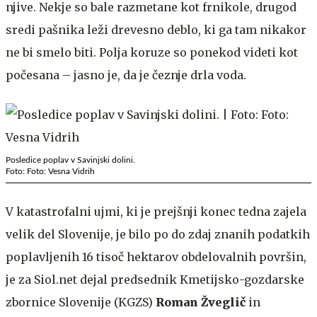
njive. Nekje so bale razmetane kot frnikole, drugod
sredi pašnika leži drevesno deblo, ki ga tam nikakor
ne bi smelo biti. Polja koruze so ponekod videti kot
počesana – jasno je, da je čeznje drla voda.
Posledice poplav v Savinjski dolini.
Foto: Foto: Vesna Vidrih
V katastrofalni ujmi, ki je prejšnji konec tedna zajela
velik del Slovenije, je bilo po do zdaj znanih podatkih
poplavljenih 16 tisoč hektarov obdelovalnih površin,
je za Siol.net dejal predsednik Kmetijsko-gozdarske
zbornice Slovenije (KGZS)
Roman Žveglič
in