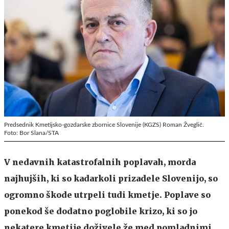
Predsednik Kmetijsko-gozdarske zbornice Slovenije (KGZS) Roman Žveglič.
Foto: Bor Slana/STA
V nedavnih katastrofalnih poplavah, morda
najhujših, ki so kadarkoli prizadele Slovenijo, so
ogromno škode utrpeli tudi kmetje. Poplave so
ponekod še dodatno poglobile krizo, ki so jo
nekatere kmetije doživele že med pomladnimi