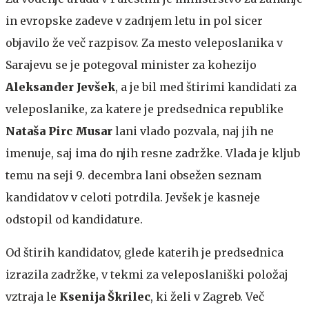
in evropske zadeve v zadnjem letu in pol sicer
objavilo že več razpisov. Za mesto veleposlanika v
Sarajevu se je potegoval minister za kohezijo
Aleksander Jevšek
, a je bil med štirimi kandidati za
veleposlanike, za katere je predsednica republike
Nataša Pirc Musar
lani vlado pozvala, naj jih ne
imenuje, saj ima do njih resne zadržke. Vlada je kljub
temu na seji 9. decembra lani obsežen seznam
kandidatov v celoti potrdila. Jevšek je kasneje
odstopil od kandidature.
Od štirih kandidatov, glede katerih je predsednica
izrazila zadržke, v tekmi za veleposlaniški položaj
vztraja le
Ksenija Škrilec
, ki želi v Zagreb. Več