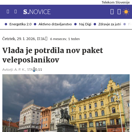
Telekom Slovenije
Energetika 2.0
Aktivno državljanstvo
Naj Digi
Zdravje za jutri
Fi
Četrtek, 29. 1. 2026, 17.14
6 mesecev, 1 teden
Vlada je potrdila nov paket
veleposlanikov
Avtorji:
A. P. K.,
STA
0,11