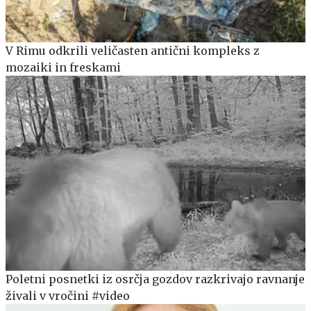
V Rimu odkrili veličasten antični kompleks z
mozaiki in freskami
Poletni posnetki iz osrčja gozdov razkrivajo ravnanje
živali v vročini #video