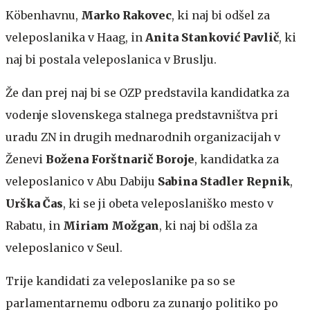
Köbenhavnu,
Marko Rakovec
, ki naj bi odšel za
veleposlanika v Haag, in
Anita Stanković Pavlič
, ki
naj bi postala veleposlanica v Bruslju.
Že dan prej naj bi se OZP predstavila kandidatka za
vodenje slovenskega stalnega predstavništva pri
uradu ZN in drugih mednarodnih organizacijah v
Ženevi
Božena Forštnarič Boroje
, kandidatka za
veleposlanico v Abu Dabiju
Sabina Stadler Repnik
,
Urška Čas
, ki se ji obeta veleposlaniško mesto v
Rabatu, in
Miriam Možgan
, ki naj bi odšla za
veleposlanico v Seul.
Trije kandidati za veleposlanike pa so se
parlamentarnemu odboru za zunanjo politiko po