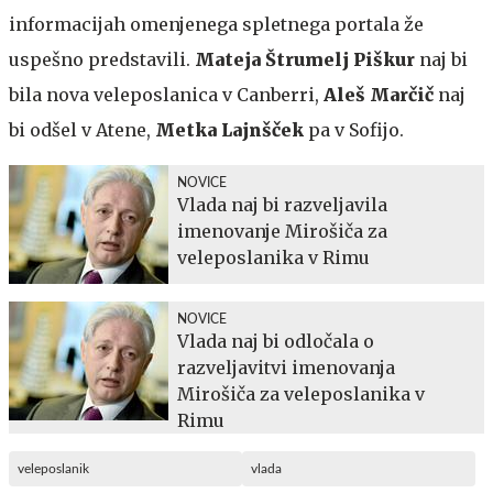
informacijah omenjenega spletnega portala že
uspešno predstavili.
Mateja Štrumelj Piškur
naj bi
bila nova veleposlanica v Canberri,
Aleš Marčič
naj
bi odšel v Atene,
Metka Lajnšček
pa v Sofijo.
NOVICE
Vlada naj bi razveljavila
imenovanje Mirošiča za
veleposlanika v Rimu
NOVICE
Vlada naj bi odločala o
razveljavitvi imenovanja
Mirošiča za veleposlanika v
Rimu
veleposlanik
vlada