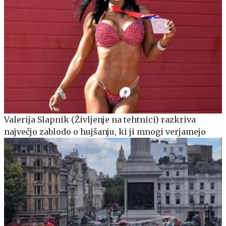
Valerija Slapnik (Življenje na tehtnici) razkriva
največjo zablodo o hujšanju, ki ji mnogi verjamejo