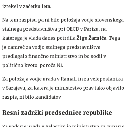
iztekel v začetku leta.
Na tem razpisu pa ni bilo položaja vodje slovenskega
stalnega predstavništva pri OECD v Parizu, na
katerega je vlada danes potrdila
Žigo Žarniča
. Tega
je namreč za vodjo stalnega predstavništva
predlagalo finančno ministrstvo in bo sodil v
politično kvoto, poroča N1.
Za položaja vodje urada v Ramali in za veleposlanika
v Sarajevu, za katera je ministrstvo prav tako objavilo
razpis, ni bilo kandidatov.
Resni zadržki predsednice republike
Za vodenje urada v Palestini je ministrstvo za zunanje