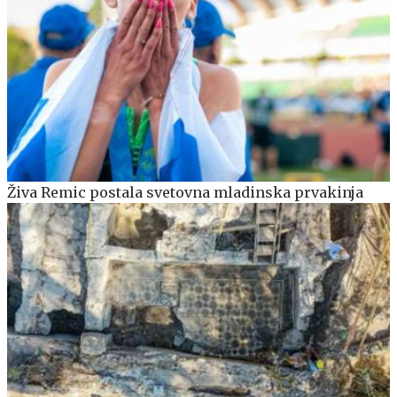
Živa Remic postala svetovna mladinska prvakinja