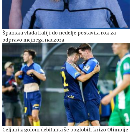
Španska vlada Italiji do nedelje postavila rok za
odpravo mejnega nadzora
Celjani z golom debitanta še poglobili krizo Olimpije