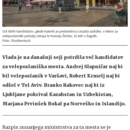
Od štirih kandidatov, glede katerih je predsednica izrazila zadržke, v tekmi za
veleposlaniški položaj vztraja le Ksenija Škrilec, ki želi v Zagreb.
Foto: Shutterstock
Vlada je na današnji seji potrdila več kandidatov
za veleposlaniška mesta. Andrej Slapničar naj bi
bil veleposlanik v Varšavi, Robert Krmelj naj bi
odšel v Tel Aviv. Branko Rakovec naj bi iz
Ljubljane pokrival Kazahstan in Uzbekistan,
Marjana Prvinšek Bokal pa Norveško in Islandijo.
Razpis zunanjega ministrstva za ta mesta se je