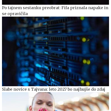
Po tajnem sestanku preobrat: Fifa priznala napake in
se opravičila
Slabe novice s Tajvana: leto 2027 bo najhujše do zdaj