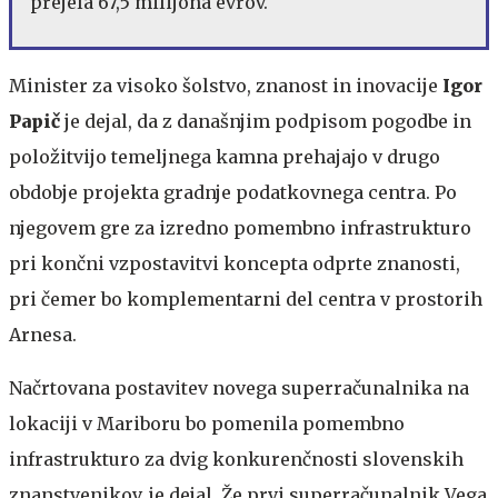
prejela 67,5 milijona evrov.
Minister za visoko šolstvo, znanost in inovacije
Igor
Papič
je dejal, da z današnjim podpisom pogodbe in
položitvijo temeljnega kamna prehajajo v drugo
obdobje projekta gradnje podatkovnega centra. Po
njegovem gre za izredno pomembno infrastrukturo
pri končni vzpostavitvi koncepta odprte znanosti,
pri čemer bo komplementarni del centra v prostorih
Arnesa.
Načrtovana postavitev novega superračunalnika na
lokaciji v Mariboru bo pomenila pomembno
infrastrukturo za dvig konkurenčnosti slovenskih
znanstvenikov, je dejal. Že prvi superračunalnik Vega