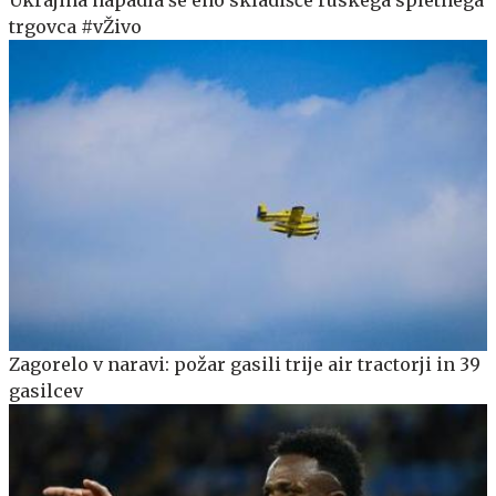
trgovca #vŽivo
Zagorelo v naravi: požar gasili trije air tractorji in 39
gasilcev