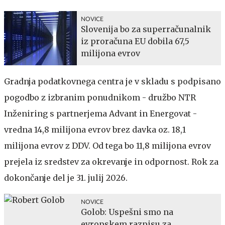
NOVICE
Slovenija bo za superračunalnik
iz proračuna EU dobila 67,5
milijona evrov
Gradnja podatkovnega centra je v skladu s podpisano
pogodbo z izbranim ponudnikom - družbo NTR
Inženiring s partnerjema Advant in Energovat -
vredna 14,8 milijona evrov brez davka oz. 18,1
milijona evrov z DDV. Od tega bo 11,8 milijona evrov
prejela iz sredstev za okrevanje in odpornost. Rok za
dokončanje del je 31. julij 2026.
NOVICE
Golob: Uspešni smo na
evropskem razpisu za