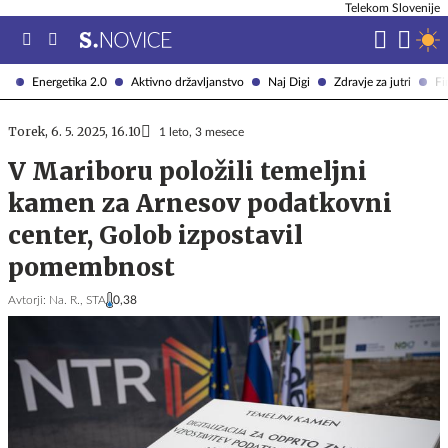
Telekom Slovenije
Energetika 2.0
Aktivno državljanstvo
Naj Digi
Zdravje za jutri
Fi
Torek, 6. 5. 2025, 16.10
1 leto, 3 mesece
V Mariboru položili temeljni
kamen za Arnesov podatkovni
center, Golob izpostavil
pomembnost
Avtorji:
Na. R.,
STA
0,38