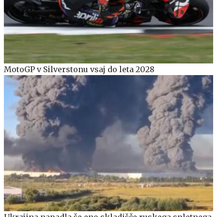
MotoGP v Silverstonu vsaj do leta 2028
Ukrajina napadla še eno skladišče ruskega spletnega