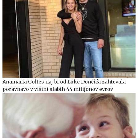
Anamaria Goltes naj bi od Luke Dončića zahtevala
poravnavo v višini slabih 44 milijonov evrov