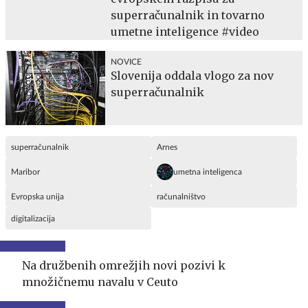
superračunalnik in tovarno
umetne inteligence #video
NOVICE
Slovenija oddala vlogo za nov
superračunalnik
superračunalnik
Arnes
Maribor
umetna inteligenca
Evropska unija
računalništvo
digitalizacija
Na družbenih omrežjih novi pozivi k
množičnemu navalu v Ceuto