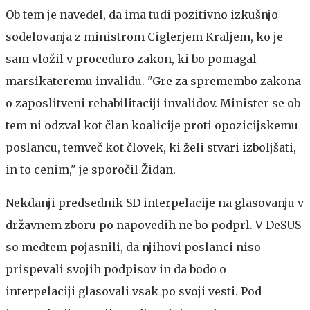
Ob tem je navedel, da ima tudi pozitivno izkušnjo
sodelovanja z ministrom Ciglerjem Kraljem, ko je
sam vložil v proceduro zakon, ki bo pomagal
marsikateremu invalidu. "Gre za spremembo zakona
o zaposlitveni rehabilitaciji invalidov. Minister se ob
tem ni odzval kot član koalicije proti opozicijskemu
poslancu, temveč kot človek, ki želi stvari izboljšati,
in to cenim," je sporočil Židan.
Nekdanji predsednik SD interpelacije na glasovanju v
državnem zboru po napovedih ne bo podprl. V DeSUS
so medtem pojasnili, da njihovi poslanci niso
prispevali svojih podpisov in da bodo o
interpelaciji glasovali vsak po svoji vesti. Pod