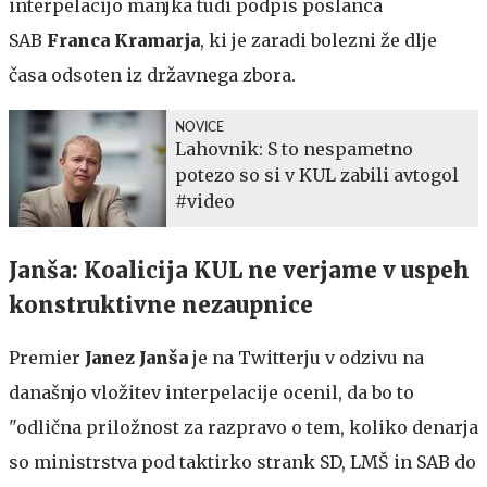
interpelacijo manjka tudi podpis poslanca
SAB
Franca Kramarja
, ki je zaradi bolezni že dlje
časa odsoten iz državnega zbora.
NOVICE
Lahovnik: S to nespametno
potezo so si v KUL zabili avtogol
#video
Janša: Koalicija KUL ne verjame v uspeh
konstruktivne nezaupnice
Premier
Janez Janša
je na Twitterju v odzivu na
današnjo vložitev interpelacije ocenil, da bo to
"odlična priložnost za razpravo o tem, koliko denarja
so ministrstva pod taktirko strank SD, LMŠ in SAB do