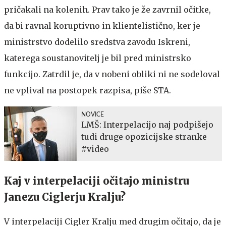
pričakali na kolenih. Prav tako je že zavrnil očitke,
da bi ravnal koruptivno in klientelistično, ker je
ministrstvo dodelilo sredstva zavodu Iskreni,
katerega soustanovitelj je bil pred ministrsko
funkcijo. Zatrdil je, da v nobeni obliki ni ne sodeloval
ne vplival na postopek razpisa, piše STA.
NOVICE
LMŠ: Interpelacijo naj podpišejo
tudi druge opozicijske stranke
#video
Kaj v interpelaciji očitajo ministru
Janezu Ciglerju Kralju?
V interpelaciji Cigler Kralju med drugim očitajo, da je