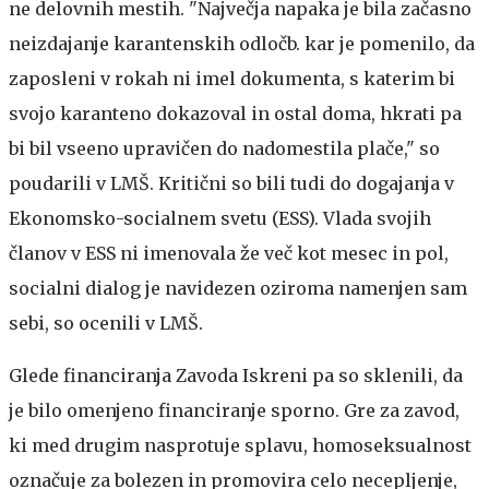
ne delovnih mestih. "Največja napaka je bila začasno
neizdajanje karantenskih odločb. kar je pomenilo, da
zaposleni v rokah ni imel dokumenta, s katerim bi
svojo karanteno dokazoval in ostal doma, hkrati pa
bi bil vseeno upravičen do nadomestila plače," so
poudarili v LMŠ. Kritični so bili tudi do dogajanja v
Ekonomsko-socialnem svetu (ESS). Vlada svojih
članov v ESS ni imenovala že več kot mesec in pol,
socialni dialog je navidezen oziroma namenjen sam
sebi, so ocenili v LMŠ.
Glede financiranja Zavoda Iskreni pa so sklenili, da
je bilo omenjeno financiranje sporno. Gre za zavod,
ki med drugim nasprotuje splavu, homoseksualnost
označuje za bolezen in promovira celo necepljenje,