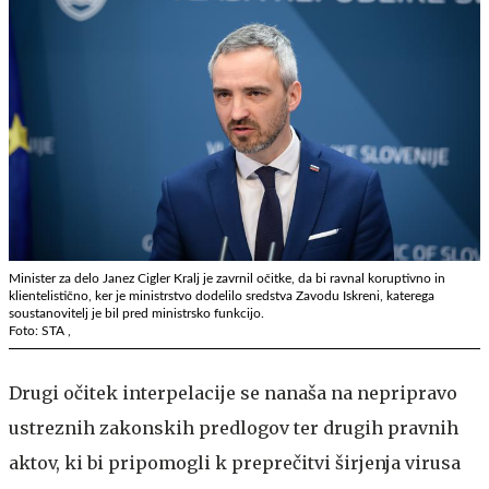
Minister za delo Janez Cigler Kralj je zavrnil očitke, da bi ravnal koruptivno in
klientelistično, ker je ministrstvo dodelilo sredstva Zavodu Iskreni, katerega
soustanovitelj je bil pred ministrsko funkcijo.
Foto: STA ,
Drugi očitek interpelacije se nanaša na nepripravo
ustreznih zakonskih predlogov ter drugih pravnih
aktov, ki bi pripomogli k preprečitvi širjenja virusa