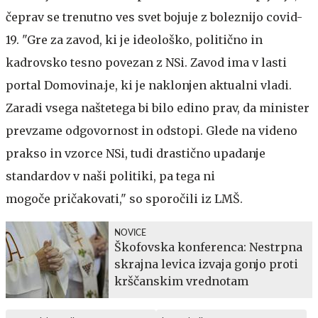
čeprav se trenutno ves svet bojuje z boleznijo covid-
19. "Gre za zavod, ki je ideološko, politično in
kadrovsko tesno povezan z NSi. Zavod ima v lasti
portal Domovina.je, ki je naklonjen aktualni vladi.
Zaradi vsega naštetega bi bilo edino prav, da minister
prevzame odgovornost in odstopi. Glede na videno
prakso in vzorce NSi, tudi drastično upadanje
standardov v naši politiki, pa tega ni
mogoče pričakovati," so sporočili iz LMŠ.
NOVICE
Škofovska konferenca: Nestrpna
skrajna levica izvaja gonjo proti
krščanskim vrednotam