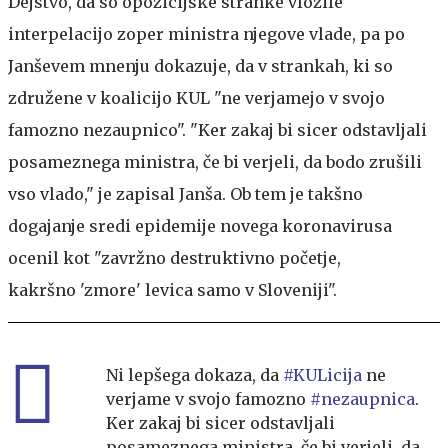
Dejstvo, da so opozicijske stranke vložile
interpelacijo zoper ministra njegove vlade, pa po
Janševem mnenju dokazuje, da v strankah, ki so
združene v koalicijo KUL "ne verjamejo v svojo
famozno nezaupnico". "Ker zakaj bi sicer odstavljali
posameznega ministra, če bi verjeli, da bodo zrušili
vso vlado," je zapisal Janša. Ob tem je takšno
dogajanje sredi epidemije novega koronavirusa
ocenil kot "zavržno destruktivno početje,
kakršno 'zmore' levica samo v Sloveniji".
Ni lepšega dokaza, da
#KULicija
ne
verjame v svojo famozno
#nezaupnica
.
Ker zakaj bi sicer odstavljali
posameznega ministra, če bi verjeli, da