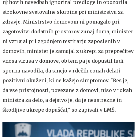
njihovih navedbah ignoriral predloge in opozorila
strokovne svetovalne skupine pri ministrstvu za
zdravje. Ministrstvo domovom ni pomagalo pri
zagotovitvi dodatnih prostorov zunaj doma, minister
ni vztrajal pri zgodnjem testiranju zaposlenih v
domovih, minister je zamujal z ukrepi za preprečitev
vnosa virusa v domove, ob tem pa je dopustil tudi
sporna navodila, da smejo v rdečih conah delati
pozitivni okuženi, ki ne kažejo simptomov. "Res je,
da vse pristojnosti, povezane z domovi, niso v rokah
ministra za delo, a dejstvo je, da je neustrezne in
škodljive ukrepe dopuščal," so zapisali v LMŠ.