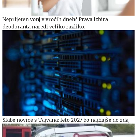
Neprijeten vonj v vročih dneh? Prava izbira
deodoranta naredi veliko razliko.
Slabe novice s Tajvana: leto 2027 bo najhujše do zdaj