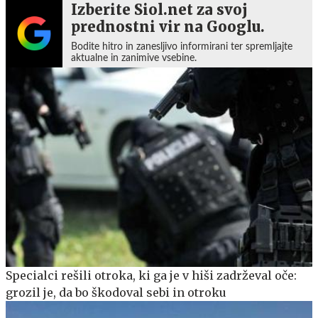
Izberite Siol.net za svoj
prednostni vir na Googlu.
Bodite hitro in zanesljivo informirani ter spremljajte
aktualne in zanimive vsebine.
Specialci rešili otroka, ki ga je v hiši zadrževal oče:
grozil je, da bo škodoval sebi in otroku