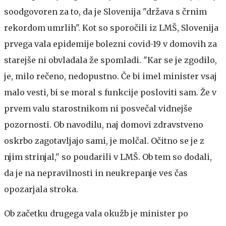
soodgovoren za to, da je Slovenija "država s črnim
rekordom umrlih". Kot so sporočili iz LMŠ, Slovenija
prvega vala epidemije bolezni covid-19 v domovih za
starejše ni obvladala že spomladi. "Kar se je zgodilo,
je, milo rečeno, nedopustno. Če bi imel minister vsaj
malo vesti, bi se moral s funkcije posloviti sam. Že v
prvem valu starostnikom ni posvečal vidnejše
pozornosti. Ob navodilu, naj domovi zdravstveno
oskrbo zagotavljajo sami, je molčal. Očitno se je z
njim strinjal," so poudarili v LMŠ. Ob tem so dodali,
da je na nepravilnosti in neukrepanje ves čas
opozarjala stroka.
Ob začetku drugega vala okužb je minister po