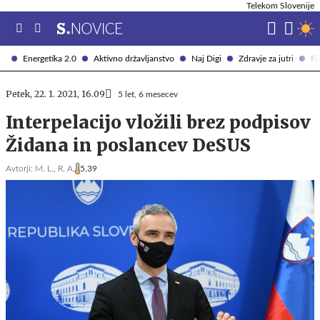
Telekom Slovenije
Energetika 2.0
Aktivno državljanstvo
Naj Digi
Zdravje za jutri
Fi
Petek, 22. 1. 2021, 16.09
5 let, 6 mesecev
Interpelacijo vložili brez podpisov
Židana in poslancev DeSUS
Avtorji:
M. L.,
R. A.
5,39