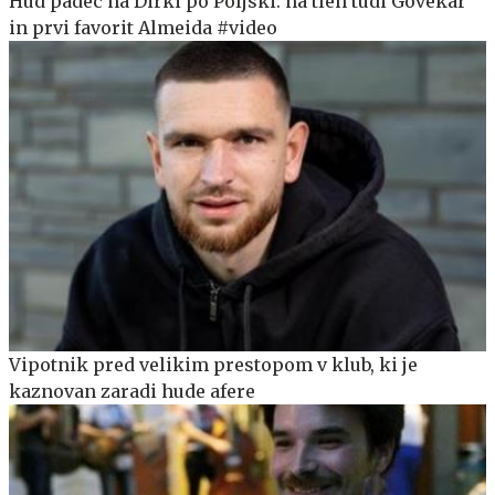
Hud padec na Dirki po Poljski: na tleh tudi Govekar
in prvi favorit Almeida #video
Vipotnik pred velikim prestopom v klub, ki je
kaznovan zaradi hude afere