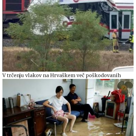
V trčenju vlakov na Hrvaškem več poškodovanih