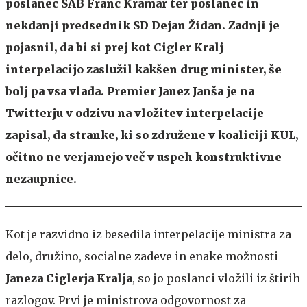
poslanec SAB Franc Kramar ter poslanec in
nekdanji predsednik SD Dejan Židan. Zadnji je
pojasnil, da bi si prej kot Cigler Kralj
interpelacijo zaslužil kakšen drug minister, še
bolj pa vsa vlada. Premier Janez Janša je na
Twitterju v odzivu na vložitev interpelacije
zapisal, da stranke, ki so združene v koaliciji KUL,
očitno ne verjamejo več v uspeh konstruktivne
nezaupnice.
Kot je razvidno iz besedila interpelacije ministra za
delo, družino, socialne zadeve in enake možnosti
Janeza Ciglerja Kralja
, so jo poslanci vložili iz štirih
razlogov. Prvi je ministrova odgovornost za