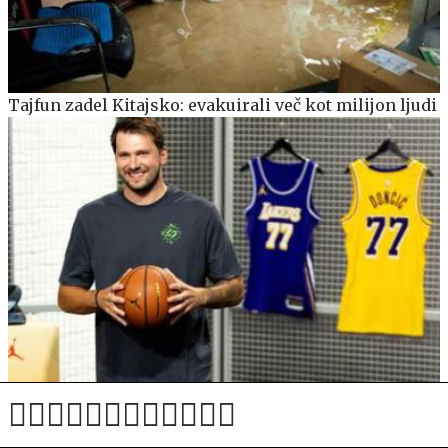
Tajfun zadel Kitajsko: evakuirali več kot milijon ljudi
V Los Angelesu se učijo slovensko, video dosegel tudi
Dončića