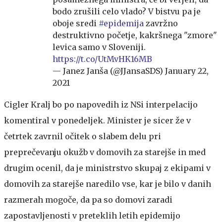
bodo zrušili celo vlado? V bistvu pa je
oboje sredi
#epidemija
zavržno
destruktivno početje, kakršnega "zmore"
levica samo v Sloveniji.
https://t.co/UtMvHK16MB
— Janez Janša (@JJansaSDS)
January 22,
2021
Cigler Kralj bo po napovedih iz NSi interpelacijo
komentiral v ponedeljek. Minister je sicer že v
četrtek zavrnil očitek o slabem delu pri
preprečevanju okužb v domovih za starejše in med
drugim ocenil, da je ministrstvo skupaj z ekipami v
domovih za starejše naredilo vse, kar je bilo v danih
razmerah mogoče, da pa so domovi zaradi
zapostavljenosti v preteklih letih epidemijo