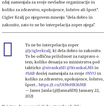
zdaj namenjala za svoje nevladne organizacije in
koliko za zdravstvo, upokojence, šolstvo ali šport".
Cigler Kralj po njegovem mnenju "dela dobro in
zakonito, zato to ne bo interpelacija zoper njega".
To ne bo interpelacija zoper
@jciglerkralj
, ki dela dobro in zakonito.
To bo odlična priložnost za razpravo o
tem, koliko denarja so ministrstva pod
taktirko
@strankaSD
@StrankaLMS
in
#SAB
doslej namenjala za svoje
#NVO
in
koliko za zdravstvo, upokojence, šolstvo,
šport...
https://t.co/UtMvHK16MB
— Janez Janša (@JJansaSDS)
January 22,
2021