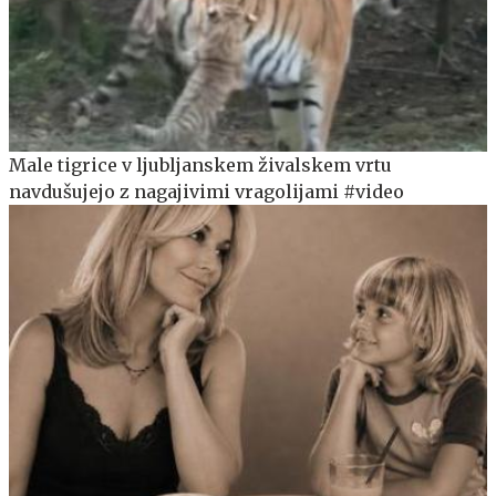
Male tigrice v ljubljanskem živalskem vrtu
navdušujejo z nagajivimi vragolijami #video