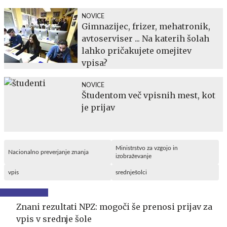
NOVICE
Gimnazijec, frizer, mehatronik,
avtoserviser ... Na katerih šolah
lahko pričakujete omejitev
vpisa?
NOVICE
Študentom več vpisnih mest, kot
je prijav
Ministrstvo za vzgojo in
Nacionalno preverjanje znanja
izobraževanje
vpis
srednješolci
Znani rezultati NPZ: mogoči še prenosi prijav za
vpis v srednje šole