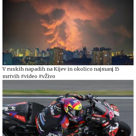
V ruskih napadih na Kijev in okolico najmanj 15
mrtvih #video #vŽivo