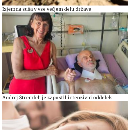
Izjemna suša v vse večjem delu države
Andrej Štremfelj je zapustil intenzivni oddelek