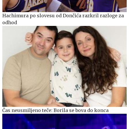
Hachimura po slovesu od Dončića razkril razloge za
odhod
Čas neusmiljeno teče: Borila se bova do konca