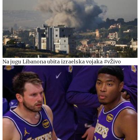
Na jugu Libanona ubita izraelska vojaka #vŽivo