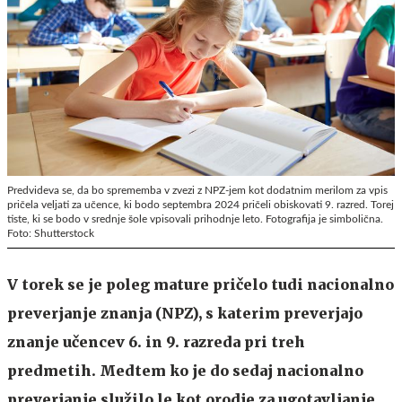
Predvideva se, da bo sprememba v zvezi z NPZ-jem kot dodatnim merilom za vpis
pričela veljati za učence, ki bodo septembra 2024 pričeli obiskovati 9. razred. Torej
tiste, ki se bodo v srednje šole vpisovali prihodnje leto. Fotografija je simbolična.
Foto: Shutterstock
V torek se je poleg mature pričelo tudi nacionalno
preverjanje znanja (NPZ), s katerim preverjajo
znanje učencev 6. in 9. razreda pri treh
predmetih. Medtem ko je do sedaj nacionalno
preverjanje služilo le kot orodje za ugotavljanje