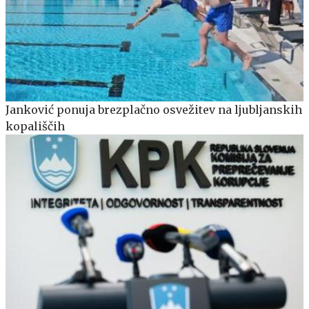
Janković ponuja brezplačno osvežitev na ljubljanskih
kopališčih