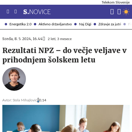
Telekom Slovenije
Energetika 2.0
Aktivno državljanstvo
Naj Digi
Zdravje za jutri
Fi
Sreda, 8. 5. 2024, 16.44
2 leti, 3 mesece
Rezultati NPZ – do večje veljave v
prihodnjem šolskem letu
Avtor:
Stela Mihajlović
0,14