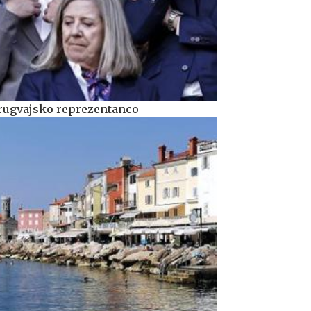
urugvajsko reprezentanco