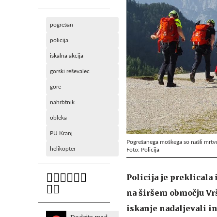
pogrešan
policija
iskalna akcija
gorski reševalec
gore
nahrbtnik
obleka
PU Kranj
Pogrešanega moškega so našli mrtveg
helikopter
Foto: Policija
Policija je preklicala
na širšem območju Vrši
iskanje nadaljevali i