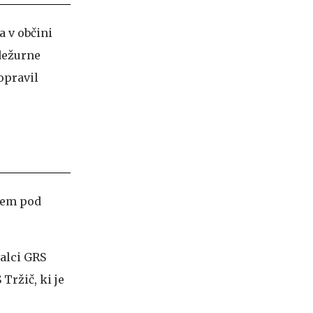
a v občini
 dežurne
opravil
čem pod
valci GRS
Tržič, ki je