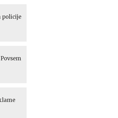
 policije
: Povsem
eklame