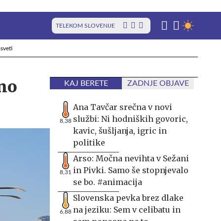
TELEKOM SLOVENIJE
sveti
tno
KAJ BERETE
ZADNJE OBJAVE
Ana Tavčar srečna v novi
službi: Ni hodniških govoric,
8,38
kavic, šušljanja, igric in
politike
Arso: Močna nevihta v Sežani
in Pivki. Samo še stopnjevalo
8,31
se bo. #animacija
Slovenska pevka brez dlake
na jeziku: Sem v celibatu in
6,88