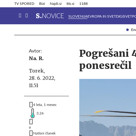
Info in obvestila
Tehnik
TV SPORED
Bizi
Najdi.si
Itis.si
1188
SLOVENIJA
EVROPA IN SVET
DIGISVET
P
Ene
Pogrešani 4
Avtor:
Na. R.
ponesrečil
Torek,
28. 6. 2022,
11.51
4 leta, 1 mesec
3,26
9
Natisni članek