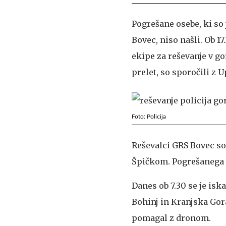
Pogrešane osebe, ki so 
Bovec, niso našli. Ob 1
ekipe za reševanje v go
prelet, so sporočili z U
Foto: Policija
Reševalci GRS Bovec so
Špičkom. Pogrešanega t
Danes ob 7.30 se je is
Bohinj in Kranjska Gora
pomagal z dronom.