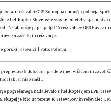
jo iskali reševalci GRS Bohinj na območju pobočja Špičk
7.26 je helikopter Slovenske vojske poletel v spremstvu
rah. Na območje je prepeljal 16 reševalcev GRS Bovec in 
prave za zaščito in reševanje.
 pregledovali določene predele med Vršičem in zavetiš
udi takrat niso našli.
kanje pogrešanega nadaljevalo s helikopterjem LPE, reše
, skupaj je bilo na terenu 16 reševalcev in reševalec GRS 