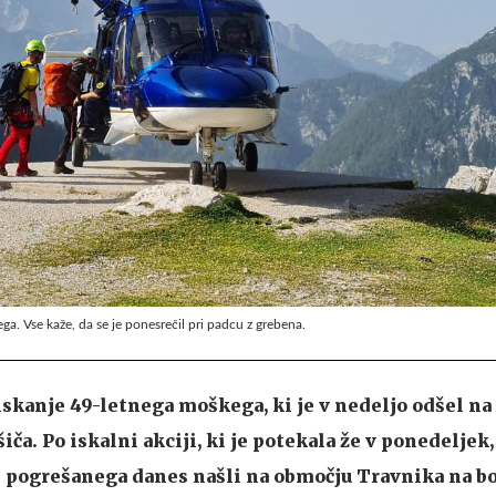
a. Vse kaže, da se je ponesrečil pri padcu z grebena.
 iskanje 49-letnega moškega, ki je v nedeljo odšel na
ča. Po iskalni akciji, ki je potekala že v ponedeljek
n pogrešanega danes našli na območju Travnika na bo