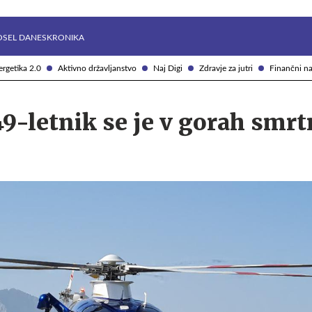
Želite prejemati e-novice?
Uživajmo pametno
OSEL DANES
KRONIKA
rgetika 2.0
Aktivno državljanstvo
Naj Digi
Zdravje za jutri
Finančni na
9-letnik se je v gorah smr