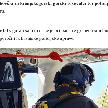
 bovški in kranjskogorski gorski reševalci ter polici
em.
je bil v gorah sam in da se je pri padcu z grebena smrtn
poročili iz kranjske policijske uprave.