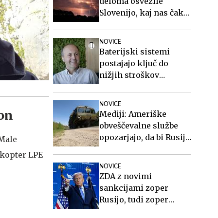
deloma osvežile
Slovenijo, kaj nas čaka
v prihodnjih dneh?
NOVICE
Baterijski sistemi
postajajo ključ do
nižjih stroškov
elektrike v podjetjih
NOVICE
ron
Mediji: Ameriške
obveščevalne službe
opozarjajo, da bi Rusija
 Male
lahko že kmalu
ikopter LPE
preizkusila Nato
NOVICE
ZDA z novimi
sankcijami zoper
Rusijo, tudi zoper
Putina