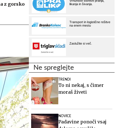
ja z gorsko
o
Ne spreglejte
TRENDI
To ni nekaj, s čimer
moraš živeti
NOVICE
Padavine ponoči vsaj