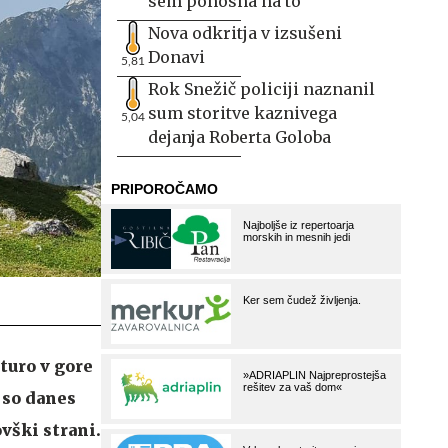
sem ponosna na to
Nova odkritja v izsušeni
Donavi
5,81
Rok Snežič policiji naznanil
sum storitve kaznivega
5,04
dejanja Roberta Goloba
 turo v gore
, so danes
vški strani.