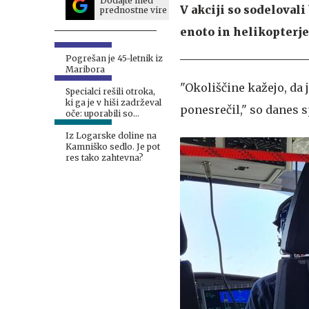
Dodajte med
V akciji so sodelovali
prednostne vire
enoto in helikopterj
Pogrešan je 45-letnik iz
Maribora
"Okoliščine kažejo, da 
Specialci rešili otroka,
ki ga je v hiši zadrževal
ponesrečil," so danes s
oče: uporabili so
električni paralizator
#video
Iz Logarske doline na
Kamniško sedlo. Je pot
res tako zahtevna?