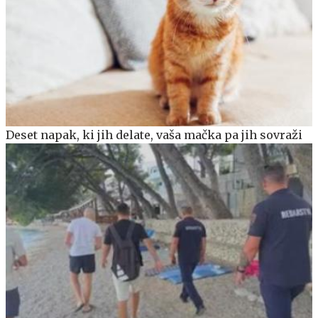
Deset napak, ki jih delate, vaša mačka pa jih sovraži