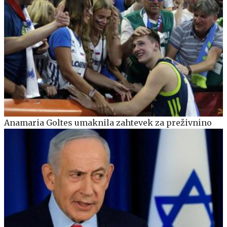
Anamaria Goltes umaknila zahtevek za preživnino