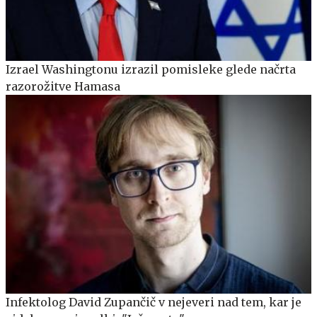
Izrael Washingtonu izrazil pomisleke glede načrta
razorožitve Hamasa
Infektolog David Zupančič v nejeveri nad tem, kar je