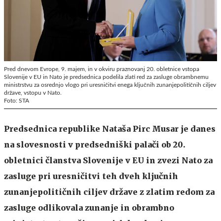
Pred dnevom Evrope, 9. majem, in v okviru praznovanj 20. obletnice vstopa
Slovenije v EU in Nato je predsednica podelila zlati red za zasluge obrambnemu
ministrstvu za osrednjo vlogo pri uresničitvi enega ključnih zunanjepolitičnih ciljev
države, vstopu v Nato.
Foto: STA
Predsednica republike Nataša Pirc Musar je danes
na slovesnosti v predsedniški palači ob 20.
obletnici članstva Slovenije v EU in zvezi Nato za
zasluge pri uresničitvi teh dveh ključnih
zunanjepolitičnih ciljev države z zlatim redom za
zasluge odlikovala zunanje in obrambno