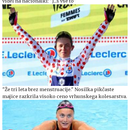
videl na nacionalki: "J...š vse to"
"Že tri leta brez menstruacije." Nosilka pikčaste
majice razkrila visoko ceno vrhunskega kolesarstva.