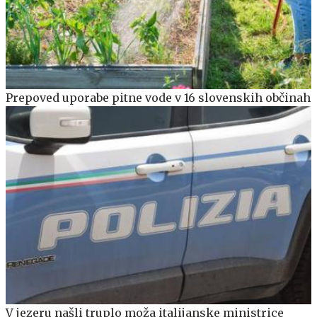
Prepoved uporabe pitne vode v 16 slovenskih občinah
V jezeru našli truplo moža italijanske ministrice