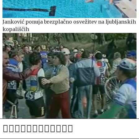
Janković ponuja brezplačno osvežitev na ljubljanskih
kopališčih
Legendarni Hinault in "boksarski" incident, ki ga ni
nikoli obžaloval