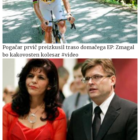
Pogačar prvič preizkusil traso domačega EP: Zmagal
bo kakovosten kolesar #video