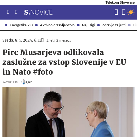
Telekom Slovenije
Energetika 2.0
Aktivno državljanstvo
Naj Digi
Zdravje za jutri
Fi
Sreda, 8. 5. 2024, 6.31
2 leti, 2 meseca
Pirc Musarjeva odlikovala
zaslužne za vstop Slovenije v EU
in Nato #foto
Avtor:
Na. R.
0,42