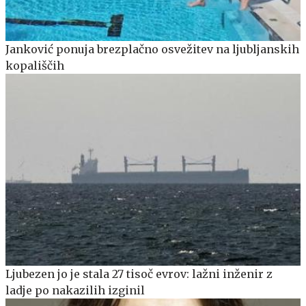
Janković ponuja brezplačno osvežitev na ljubljanskih
kopališčih
Ljubezen jo je stala 27 tisoč evrov: lažni inženir z
ladje po nakazilih izginil