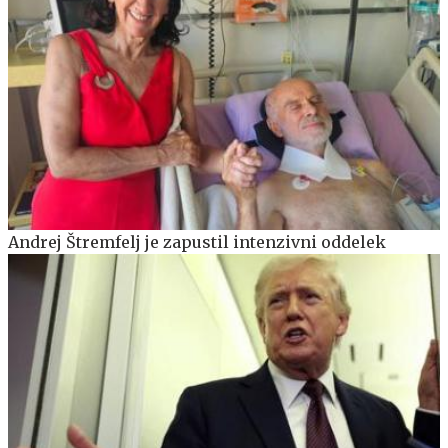
Andrej Štremfelj je zapustil intenzivni oddelek