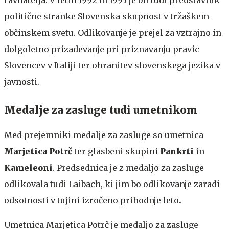
ravnatelja. V letih 1992 in 1993 je bil tudi predstavnik
politične stranke Slovenska skupnost v tržaškem
občinskem svetu. Odlikovanje je prejel za vztrajno in
dolgoletno prizadevanje pri priznavanju pravic
Slovencev v Italiji ter ohranitev slovenskega jezika v
javnosti.
Medalje za zasluge tudi umetnikom
Med prejemniki medalje za zasluge so umetnica
Marjetica Potrč
ter glasbeni skupini
Pankrti
in
Kameleoni
. Predsednica je z medaljo za zasluge
odlikovala tudi Laibach, ki jim bo odlikovanje zaradi
odsotnosti v tujini izročeno prihodnje leto
.
Umetnica Marjetica Potrč je medaljo za zasluge