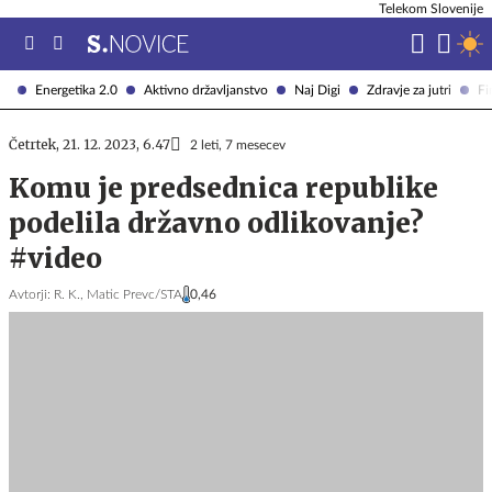
Telekom Slovenije
Energetika 2.0
Aktivno državljanstvo
Naj Digi
Zdravje za jutri
Fi
Četrtek, 21. 12. 2023, 6.47
2 leti, 7 mesecev
Komu je predsednica republike
podelila državno odlikovanje?
#video
Avtorji:
R. K.,
Matic Prevc/STA
0,46