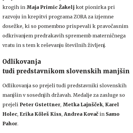
krogih in
Maja Primic Žakelj
kot pionirka pri
razvoju in krepitvi programa ZORA za izjemne
dosežke, ki so pomembno prispevali k pravočasnim
odkrivanjem predrakavih sprememb materničnega
vratu in s tem k reševanju številnih življenj.
Odlikovanja
tudi predstavnikom slovenskih manjšin
Odlikovanja so prejeli tudi predstavniki slovenskih
manjšin v sosednjih državah. Medalje za zasluge so
prejeli
Peter Gstettner
,
Metka Lajnšček
,
Karel
Holec
,
Erika Köleš Kiss
,
Andrea Kovač
in
Samo
Pahor
.