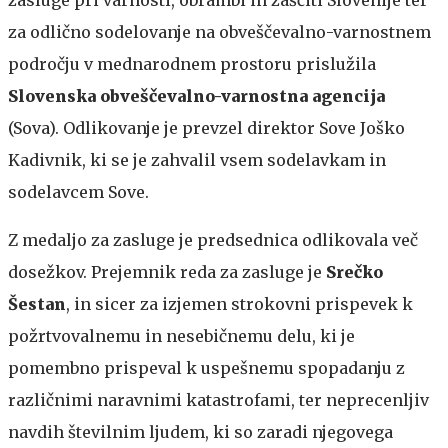
zasluge pri varnosti, obrambi in zaščiti Slovenije ter
za odlično sodelovanje na obveščevalno-varnostnem
področju v mednarodnem prostoru prislužila
Slovenska obveščevalno-varnostna agencija
(Sova). Odlikovanje je prevzel direktor Sove Joško
Kadivnik, ki se je zahvalil vsem sodelavkam in
sodelavcem Sove.
Z medaljo za zasluge je predsednica odlikovala več
dosežkov. Prejemnik reda za zasluge je
Srečko
Šestan
, in sicer za izjemen strokovni prispevek k
požrtvovalnemu in nesebičnemu delu, ki je
pomembno prispeval k uspešnemu spopadanju z
različnimi naravnimi katastrofami, ter neprecenljiv
navdih številnim ljudem, ki so zaradi njegovega