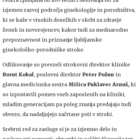
centra Ljubljana ob 100-letnici delovanja ter za
izjemen razvoj področja ginekologije in porodništva,
ki se kaže v visokih dosežkih v skrbi za zdravje
žensk in novorojencev, kakor tudi za mednarodno
prepoznavnost in priznanje ljubljanske
ginekološko-porodniške stroke.
Odlikovanje so prevzeli strokovni direktor klinike
Borut Kobal
, poslovni direktor
Peter Požun
in
glavna medicinska sestra
Milica Puklavec Arnuš,
ki
so izpostavili pomen vseh zaposlenih na kliniki,
mladim generacijam pa poleg znanja predajajo tudi
obvezo, da nadaljujejo začrtane poti v stroki.
Srebrni red za zasluge si je za izjemno delo in