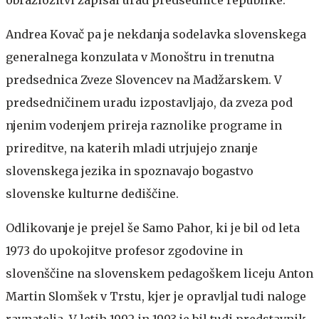
obrazložitvi zapisal urad predsednice republike.
Andrea Kovač pa je nekdanja sodelavka slovenskega
generalnega konzulata v Monoštru in trenutna
predsednica Zveze Slovencev na Madžarskem. V
predsedničinem uradu izpostavljajo, da zveza pod
njenim vodenjem prireja raznolike programe in
prireditve, na katerih mladi utrjujejo znanje
slovenskega jezika in spoznavajo bogastvo
slovenske kulturne dediščine.
Odlikovanje je prejel še Samo Pahor, ki je bil od leta
1973 do upokojitve profesor zgodovine in
slovenščine na slovenskem pedagoškem liceju Anton
Martin Slomšek v Trstu, kjer je opravljal tudi naloge