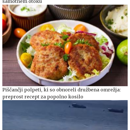
samotnem otoku
Piščančji polpeti, ki so obnoreli družbena omrežja:
preprost recept za popolno kosilo