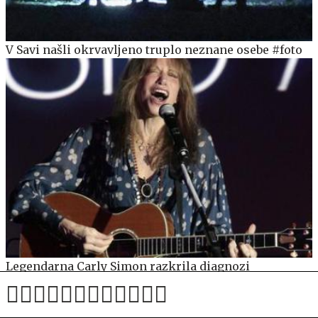
V Savi našli okrvavljeno truplo neznane osebe #foto
Legendarna Carly Simon razkrila diagnozi
Parkinsonove bolezni in kožnega raka