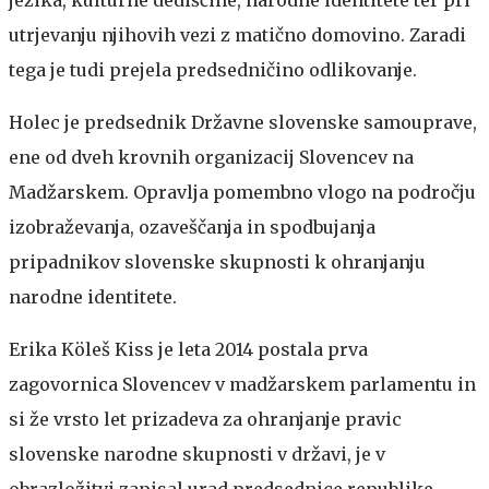
jezika, kulturne dediščine, narodne identitete ter pri
utrjevanju njihovih vezi z matično domovino. Zaradi
tega je tudi prejela predsedničino odlikovanje.
Holec je predsednik Državne slovenske samouprave,
ene od dveh krovnih organizacij Slovencev na
Madžarskem. Opravlja pomembno vlogo na področju
izobraževanja, ozaveščanja in spodbujanja
pripadnikov slovenske skupnosti k ohranjanju
narodne identitete.
Erika Köleš Kiss je leta 2014 postala prva
zagovornica Slovencev v madžarskem parlamentu in
si že vrsto let prizadeva za ohranjanje pravic
slovenske narodne skupnosti v državi, je v