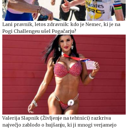
Lani pravnik, letos zdravnik: kdo je Nemec, ki je na
Pogi Challengeu ušel Pogačarju?
Valerija Slapnik (Življenje na tehtnici) razkriva
največjo zablodo o hujšanju, ki ji mnogi verjamejo