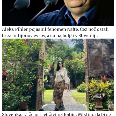
Aleks Pihler pojasnil fenomen Nafte. Čez noč ostali
brez milijonov evrov, a so najboljši v Sloveniji.
Slovenka, ki že pet let živi na Baliju: Mislim, da bi se