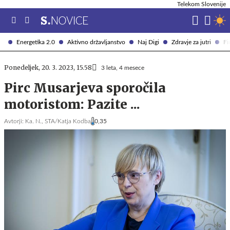
Telekom Slovenije
Energetika 2.0
Aktivno državljanstvo
Naj Digi
Zdravje za jutri
Fi
Ponedeljek, 20. 3. 2023, 15.58
3 leta, 4 mesece
Pirc Musarjeva sporočila
motoristom: Pazite ...
Avtorji:
Ka. N.,
STA/Katja Kodba
0,35