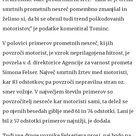
smrtnih prometnih nesreč pomembno zmanjšal in
želimo si, da bi se obrnil tudi trend poškodovanih
motoristov," je podatke komentiral Tominc.
V polovici primerov prometnih nesreč, ki jih
povzroči motorist, je vzrok neprilagojena hitrost, je
povzela v. d. direktorice Agencije za varnost prometa
Simona Felser. Največ smrtnih žrtev med motoristi,
kar 83 odstotkov, pa povzroči nepravilna stran oz.
smer vožnje. V največjem številu primerov so
povzročitelj nesreče kar motoristi sami, ta delež se
po njenih besedah giblje med 61 in 74 odstotki. Lani je
bil z 57 odstotki primerov najnižji, je dodala.
Tudi vse druge voznike Felserjeva prosi, naj bodo na