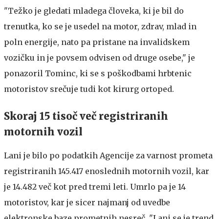
"Težko je gledati mladega človeka, ki je bil do
trenutka, ko se je usedel na motor, zdrav, mlad in
poln energije, nato pa pristane na invalidskem
vozičku in je povsem odvisen od druge osebe," je
ponazoril Tominc, ki se s poškodbami hrbtenic
motoristov srečuje tudi kot kirurg ortoped.
Skoraj 15 tisoč več registriranih
motornih vozil
Lani je bilo po podatkih Agencije za varnost prometa
registriranih 145.417 enoslednih motornih vozil, kar
je 14.482 več kot pred tremi leti. Umrlo pa je 14
motoristov, kar je sicer najmanj od uvedbe
elektronske baze prometnih nesreč. "Lani se je trend