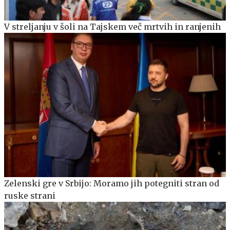
V streljanju v šoli na Tajskem več mrtvih in ranjenih
Zelenski gre v Srbijo: Moramo jih potegniti stran od
ruske strani