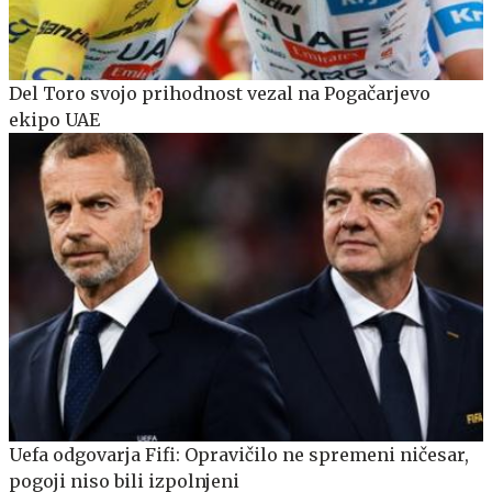
Del Toro svojo prihodnost vezal na Pogačarjevo
ekipo UAE
Uefa odgovarja Fifi: Opravičilo ne spremeni ničesar,
pogoji niso bili izpolnjeni