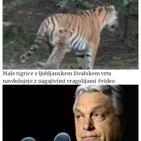
Male tigrice v ljubljanskem živalskem vrtu
navdušujejo z nagajivimi vragolijami #video