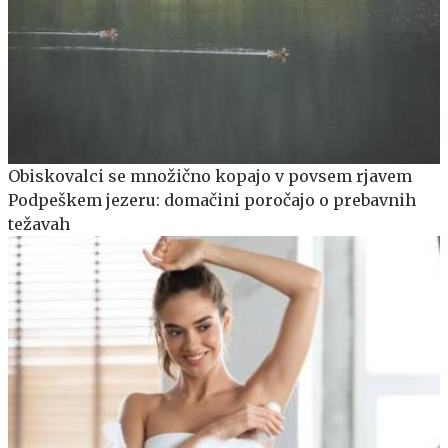
Obiskovalci se množično kopajo v povsem rjavem
Podpeškem jezeru: domačini poročajo o prebavnih
težavah