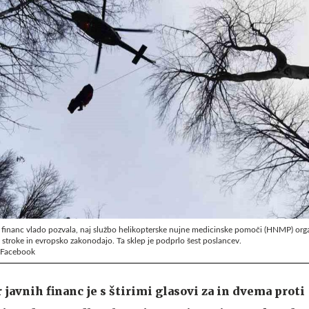
h financ vlado pozvala, naj službo helikopterske nujne medicinske pomoči (HNMP) orga
i stroke in evropsko zakonodajo. Ta sklep je podprlo šest poslancev.
č/Facebook
javnih financ je s štirimi glasovi za in dvema proti