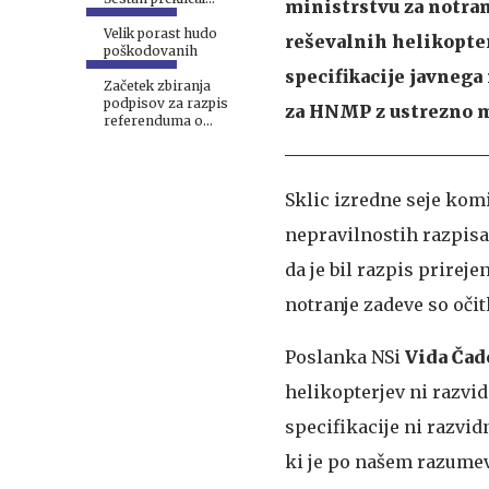
ministrstvu za notran
aktivacijo državnega
načrta #foto
Velik porast hudo
reševalnih helikopte
poškodovanih
specifikacije javnega
Začetek zbiranja
podpisov za razpis
za HNMP z ustrezno 
referenduma o
interventnem zakonu 1.
septembra
Sklic izredne seje komis
nepravilnostih razpisa
da je bil razpis prirej
notranje zadeve so oči
Poslanka NSi
Vida Čad
helikopterjev ni razvid
specifikacije ni razvid
ki je po našem razumeva