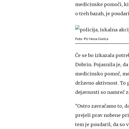
medicinske pomoči, ki 
o treh bazah, je poudari
Foto: PU Nova Gorica
Če se bo izkazala potre
Dobrin. Pojasnila je, d
medicinsko pomoč, medb
državno aktivnost. To 
dejavnosti so namreč z
"Ostro zavračamo to, d
prejeli prav nobene pr
tem je poudaril, da so