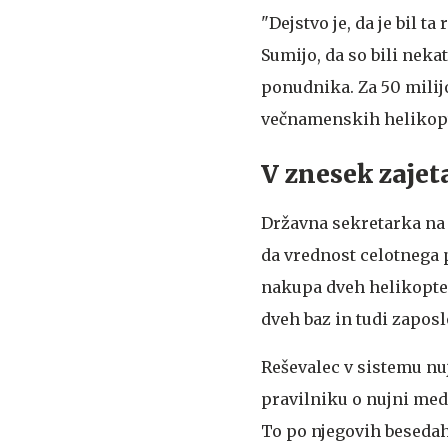
"Dejstvo je, da je bil t
Sumijo, da so bili neka
ponudnika. Za 50 milij
večnamenskih helikopt
V znesek zajet
Državna sekretarka na 
da vrednost celotnega p
nakupa dveh helikopterj
dveh baz in tudi zapos
Reševalec v sistemu n
pravilniku o nujni medi
To po njegovih beseda