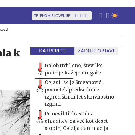
TELEKOM SLOVENIJE
sveti
la k
KAJ BERETE
ZADNJE OBJAVE
Golob trdil eno, številke
policije kažejo drugače
10
Oglasil se je Stevanović,
posnetek predsednice
9,49
izpred štirih let skrivnostno
izginil
Po nevihti drastična
ohladitev: za več kot deset
9,01
stopinj Celzija #animacija