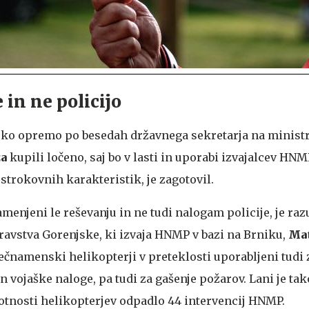
 in ne policijo
sko opremo po besedah državnega sekretarja na ministr
ža
kupili ločeno, saj bo v lasti in uporabi izvajalcev HNM
 strokovnih karakteristik, je zagotovil.
menjeni le reševanju in ne tudi nalogam policije, je raz
avstva Gorenjske, ki izvaja HNMP v bazi na Brniku,
Mat
 večnamenski helikopterji v preteklosti uporabljeni tudi
n vojaške naloge, pa tudi za gašenje požarov. Lani je tak
otnosti helikopterjev odpadlo 44 intervencij HNMP.