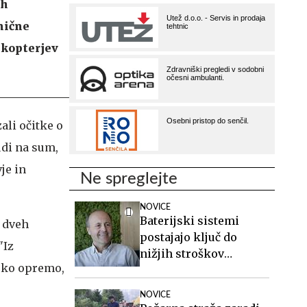
eh
nične
ikopterjev
ali očitke o
udi na sum,
je in
Ne spreglejte
NOVICE
Baterijski sistemi
p dveh
postajajo ključ do
"Iz
nižjih stroškov
nsko opremo,
elektrike v podjetjih
NOVICE