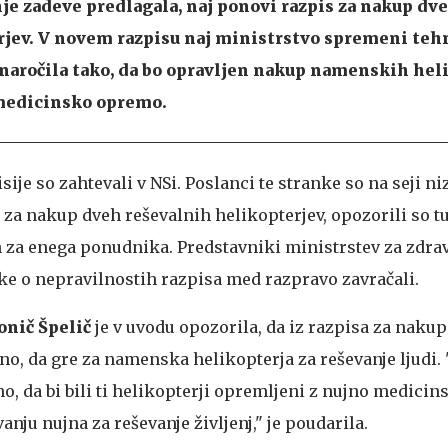
je zadeve predlagala, naj ponovi razpis za nakup dv
rjev. V novem razpisu naj ministrstvo spremeni teh
 naročila tako, da bo opravljen nakup namenskih hel
medicinsko opremo.
ije so zahtevali v NSi. Poslanci te stranke so na seji niz
 za nakup dveh reševalnih helikopterjev, opozorili so t
en za enega ponudnika. Predstavniki ministrstev za zdrav
tke o nepravilnostih razpisa med razpravo zavračali.
onič Špelič
je v uvodu opozorila, da iz razpisa za naku
no, da gre za namenska helikopterja za reševanje ljudi. 
no, da bi bili ti helikopterji opremljeni z nujno medici
nju nujna za reševanje življenj," je poudarila.