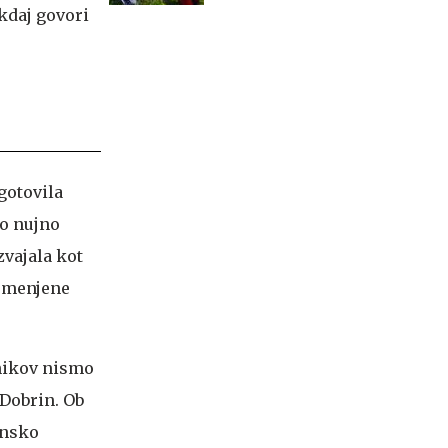
steni Mojstrovke
kdaj govori
gotovila
ko nujno
vajala kot
 omenjene
dnikov nismo
 Dobrin. Ob
insko