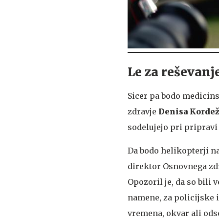
Le za reševanje
Sicer pa bodo medicin
zdravje
Denisa Korde
sodelujejo pri pripravi
Da bodo helikopterji na
direktor Osnovnega zdr
Opozoril je, da so bili
namene, za policijske i
vremena, okvar ali ods