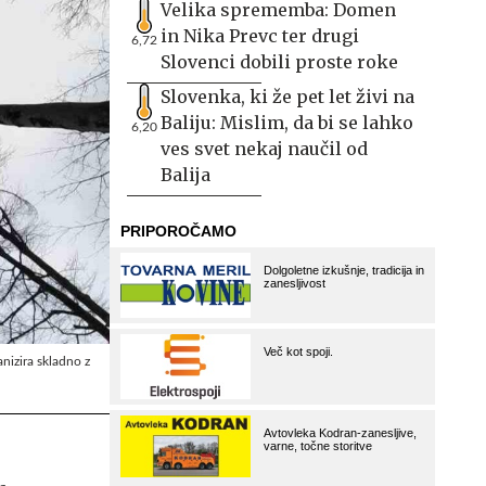
Velika sprememba: Domen
in Nika Prevc ter drugi
6,72
Slovenci dobili proste roke
Slovenka, ki že pet let živi na
Baliju: Mislim, da bi se lahko
6,20
ves svet nekaj naučil od
Balija
nizira skladno z