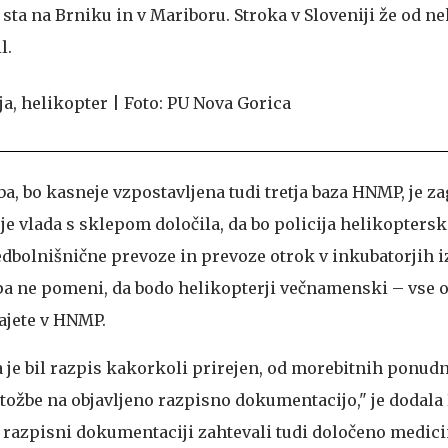
sta na Brniku in v Mariboru. Stroka v Sloveniji že od ne
l.
ba, bo kasneje vzpostavljena tudi tretja baza HNMP, je za
a je vlada s sklepom določila, da bo policija helikopters
olnišnične prevoze in prevoze otrok v inkubatorjih iz
pa ne pomeni, da bodo helikopterji večnamenski – vse
ajete v HNMP.
a je bil razpis kakorkoli prirejen, od morebitnih ponu
itožbe na objavljeno razpisno dokumentacijo," je dodala
 v razpisni dokumentaciji zahtevali tudi določeno medic