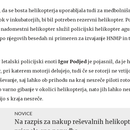
 da se bosta helikopterja uporabljala tudi za medbolniš
k v inkubatorjih, bi bil potreben rezervni helikopter. 
 nadomestni helikopter služil policijski helikopter agus
 po njegovih besedah ni primeren za izvajanje HNMP in 
 letalski policijski enoti
Igor Podjed
je pojasnil, da je 
 pri katerem motorji delujejo, tudi če se rotorji ne vrtijo
vanje, saj lahko ob prihodu na kraj nesreče piloti roto
o varno gibanje v okolici helikopterja, nato jih lahko
ijo s kraja nesreče.
NOVICE
Na razpis za nakup reševalnih helikopt