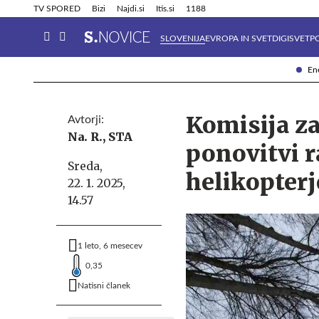
Info in obvestila
Tehnik
TV SPORED
Bizi
Najdi.si
Itis.si
1188
SLOVENIJA
EVROPA IN SVET
DIGISVET
P
Ene
Komisija za
Avtorji:
Na. R.,
STA
ponovitvi r
Sreda,
helikopterj
22. 1. 2025,
14.57
1 leto, 6 mesecev
0,35
Natisni članek