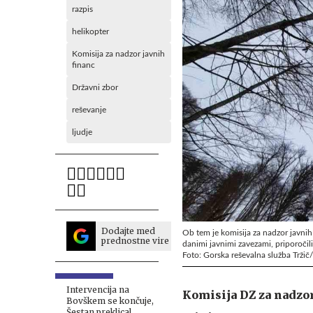
razpis
helikopter
Komisija za nadzor javnih
financ
Državni zbor
reševanje
ljudje
Dodajte med
Ob tem je komisija za nadzor javni
prednostne vire
danimi javnimi zavezami, priporočil
Foto: Gorska reševalna služba Trži
Intervencija na
Komisija DZ za nadzor 
Bovškem se končuje,
Šestan preklical