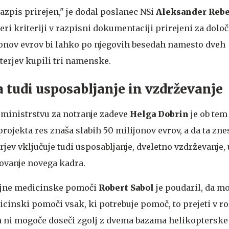
a razpis prirejen," je dodal poslanec NSi
Aleksander Reb
teri kriteriji v razpisni dokumentaciji prirejeni za dolo
onov evrov bi lahko po njegovih besedah namesto dveh
erjev kupili tri namenske.
a tudi usposabljanje in vzdrževanje
ministrstvu za notranje zadeve
Helga Dobrin
je ob tem
rojekta res znaša slabih 50 milijonov evrov, a da ta zn
ev vključuje tudi usposabljanje, dveletno vzdrževanje, 
lovanje novega kadra.
ujne medicinske pomoči
Robert Sabol
je poudaril, da m
cinski pomoči vsak, ki potrebuje pomoč, to prejeti v ro
h ni mogoče doseči zgolj z dvema bazama helikopterske