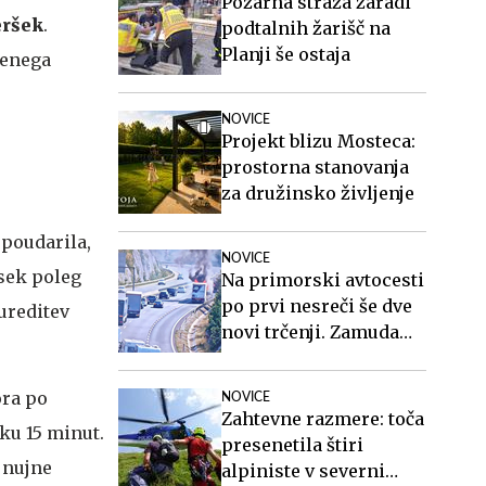
Požarna straža zaradi
eršek
.
podtalnih žarišč na
Planji še ostaja
čenega
NOVICE
Projekt blizu Mosteca:
prostorna stanovanja
za družinsko življenje
 poudarila,
NOVICE
esek poleg
Na primorski avtocesti
po prvi nesreči še dve
ureditev
novi trčenji. Zamuda
eno uro. #foto
ora po
NOVICE
Zahtevne razmere: toča
ku 15 minut.
presenetila štiri
 nujne
alpiniste v severni