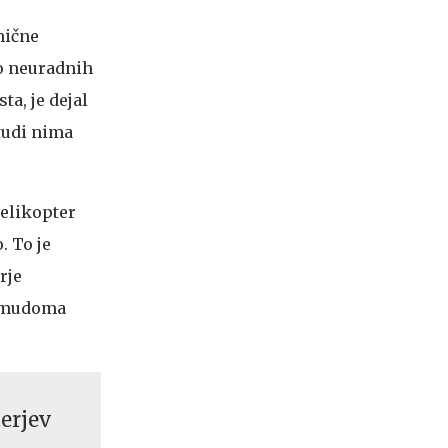
nične
Po neuradnih
ta, je dejal
tudi nima
helikopter
. To je
rje
 nemudoma
erjev