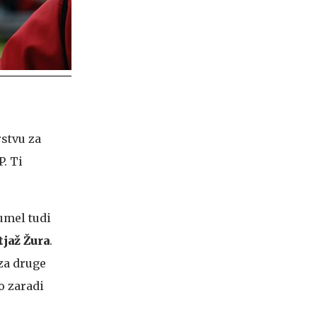
stvu za
P. Ti
umel tudi
jaž Žura
.
 za druge
o zaradi