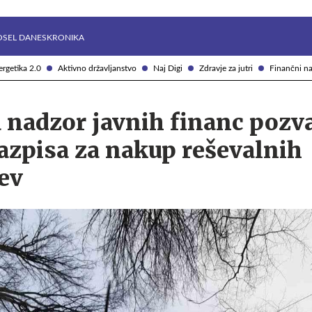
Želite prejemati e-novice?
Uživajmo pametno
OSEL DANES
KRONIKA
rgetika 2.0
Aktivno državljanstvo
Naj Digi
Zdravje za jutri
Finančni na
 nadzor javnih financ pozva
azpisa za nakup reševalnih
ev