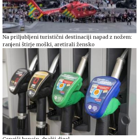
Na priljubljeni turistični destinaciji napad z nožem:
ranjeni štirje moški, aretirali žensko
Cenejši bencin, dražji dizel