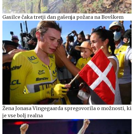
Gasilce čaka tretji dan gašenja požara na Bovškem
Žena Jonasa Vingegaarda spregovorila o možnosti, ki
je vse bolj realna