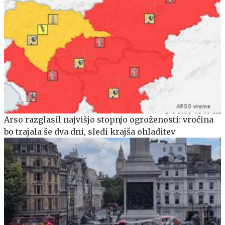
Arso razglasil najvišjo stopnjo ogroženosti: vročina
bo trajala še dva dni, sledi krajša ohladitev