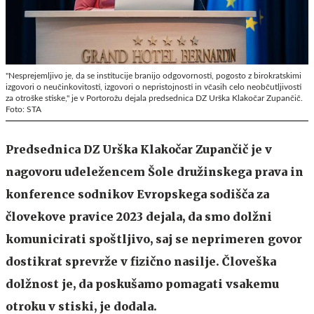
"Nesprejemljivo je, da se institucije branijo odgovornosti, pogosto z birokratskimi
izgovori o neučinkovitosti, izgovori o nepristojnosti in včasih celo neobčutljivosti
za otroške stiske," je v Portorožu dejala predsednica DZ Urška Klakočar Zupančič.
Foto: STA
Predsednica DZ Urška Klakočar Zupančič je v
nagovoru udeležencem Šole družinskega prava in
konference sodnikov Evropskega sodišča za
človekove pravice 2023 dejala, da smo dolžni
komunicirati spoštljivo, saj se neprimeren govor
dostikrat sprevrže v fizično nasilje. Človeška
dolžnost je, da poskušamo pomagati vsakemu
otroku v stiski, je dodala.