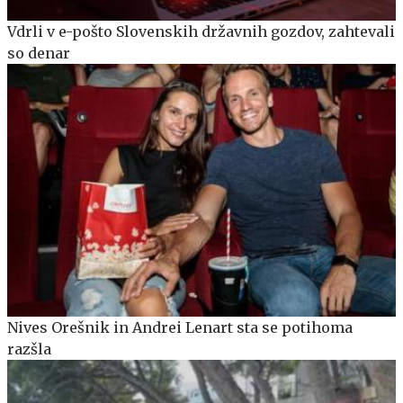
Vdrli v e-pošto Slovenskih državnih gozdov, zahtevali
so denar
Nives Orešnik in Andrei Lenart sta se potihoma
razšla