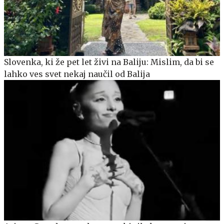
Slovenka, ki že pet let živi na Baliju: Mislim, da bi se
lahko ves svet nekaj naučil od Balija