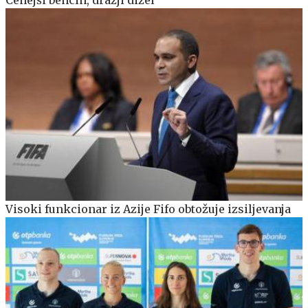
Visoki funkcionar iz Azije Fifo obtožuje izsiljevanja