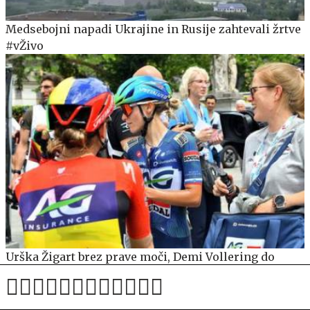
Medsebojni napadi Ukrajine in Rusije zahtevali žrtve
#vŽivo
Urška Žigart brez prave moči, Demi Vollering do
zmage