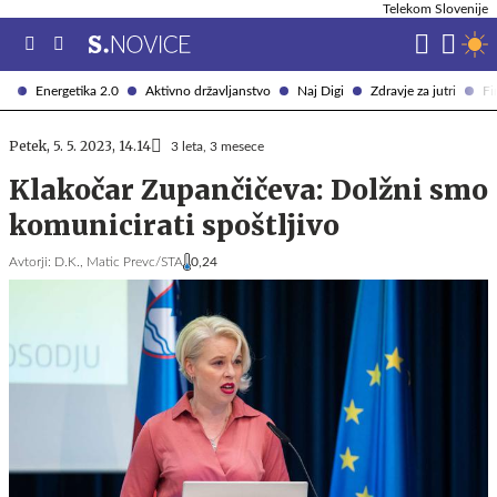
Telekom Slovenije
Energetika 2.0
Aktivno državljanstvo
Naj Digi
Zdravje za jutri
Fi
Petek, 5. 5. 2023, 14.14
3 leta, 3 mesece
Klakočar Zupančičeva: Dolžni smo
komunicirati spoštljivo
Avtorji:
D.K.,
Matic Prevc/STA
0,24