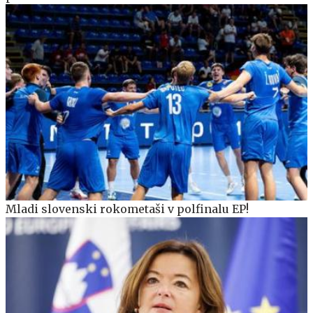
Mladi slovenski rokometaši v polfinalu EP!