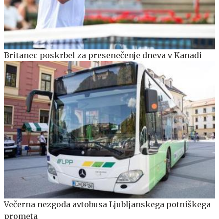
Britanec poskrbel za presenečenje dneva v Kanadi
Večerna nezgoda avtobusa Ljubljanskega potniškega
prometa