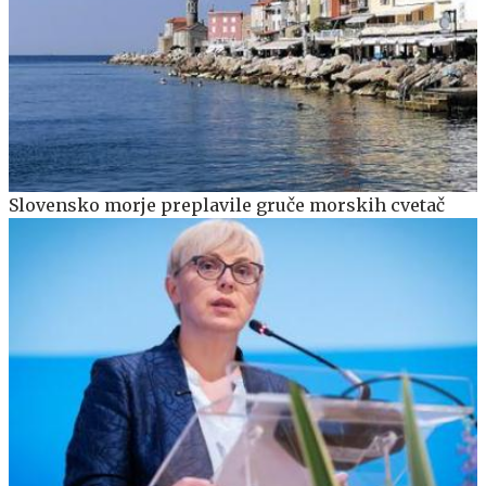
Slovensko morje preplavile gruče morskih cvetač