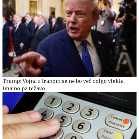
Trump: Vojna z Iranom se ne bo več dolgo vlekla.
Imamo pa težavo.