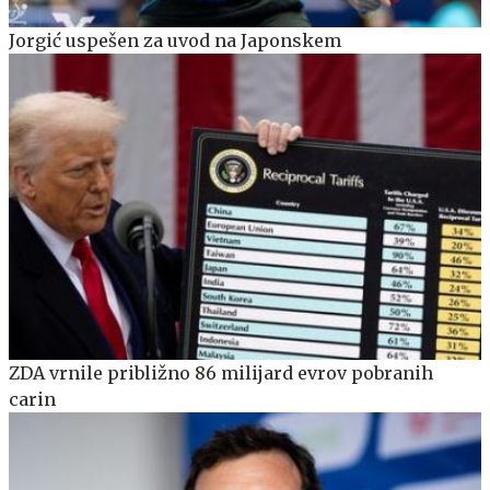
Jorgić uspešen za uvod na Japonskem
ZDA vrnile približno 86 milijard evrov pobranih
carin