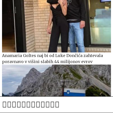
Anamaria Goltes naj bi od Luke Dončića zahtevala
poravnavo v višini slabih 44 milijonov evrov