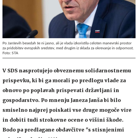
Po Janševih besedah še ni jasno, ali je vlada izkoristila celoten manevrski prostor
za pridobitev evropskih sredstev, med drugim iz sklada za okrevanje in odpornost.
Foto: STA
V SDS nasprotujejo obveznemu solidarnostnemu
prispevku, ki bi ga morali po predlogu vlade za
obnovo po poplavah prispevati državljani in
gospodarstvo. Po mnenju Janeza Janša bi bilo
smiselno najprej poiskati vse druge mogoče vire
in dobiti tudi strokovne ocene o višini škode.
Bodo pa predlagane obdavčitve "s stisnjenimi