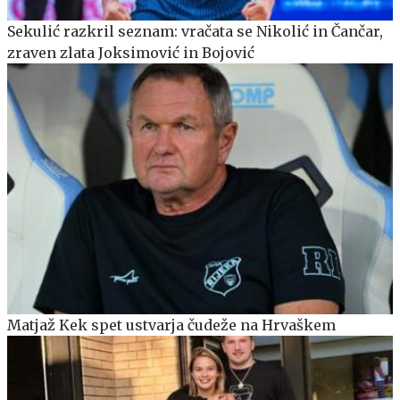
Sekulić razkril seznam: vračata se Nikolić in Čančar,
zraven zlata Joksimović in Bojović
Matjaž Kek spet ustvarja čudeže na Hrvaškem