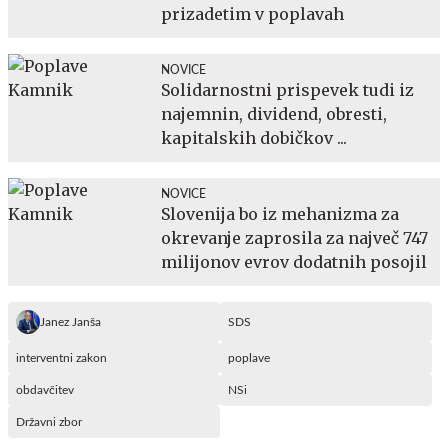
prizadetim v poplavah
NOVICE
Solidarnostni prispevek tudi iz
najemnin, dividend, obresti,
kapitalskih dobičkov ...
NOVICE
Slovenija bo iz mehanizma za
okrevanje zaprosila za največ 747
milijonov evrov dodatnih posojil
Janez Janša
SDS
interventni zakon
poplave
obdavčitev
NSi
Državni zbor