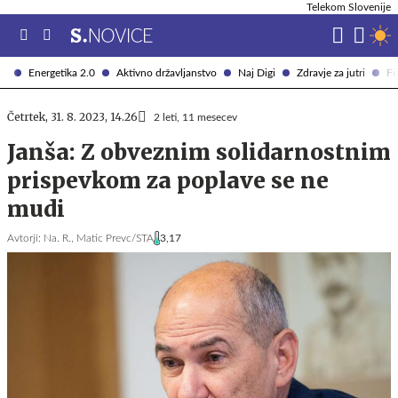
Telekom Slovenije
Energetika 2.0
Aktivno državljanstvo
Naj Digi
Zdravje za jutri
Fi
Četrtek, 31. 8. 2023, 14.26
2 leti, 11 mesecev
Janša: Z obveznim solidarnostnim
prispevkom za poplave se ne
mudi
Avtorji:
Na. R.,
Matic Prevc/STA
3,17