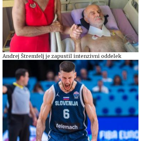
Andrej Štremfelj je zapustil intenzivni oddelek