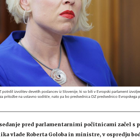
otrdil izvolitev devetih poslancev iz Slovenije, ki so bili v Evropski parlament izvolje
ok za pritožbe na ustavno sodišče, nato pa bo predsednica DZ predsednico Evropskega 
asedanje pred parlamentarnimi počitnicami začel s 
ika vlade Roberta Goloba in ministre, v ospredju bo