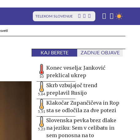
TELEKOM SLOVENIJE
sveti
KAJ BERETE
ZADNJE OBJAVE
Konec veselja: Janković
preklical ukrep
10
Skrb vzbujajoč trend
preplavil Rusijo
5,64
Klakočar Zupančičeva in Rop
sta se odločila za dve potezi
5,51
Slovenska pevka brez dlake
na jeziku: Sem v celibatu in
5,23
sem ponosna na to