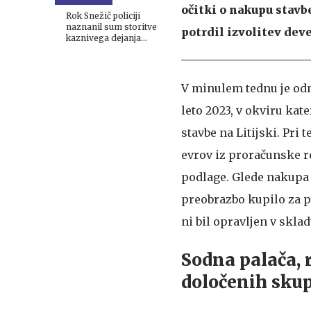
očitki o nakupu stavb
Rok Snežič policiji
naznanil sum storitve
potrdil izvolitev dev
kaznivega dejanja
Roberta Goloba
V minulem tednu je odm
leto 2023, v okviru kat
stavbe na Litijski. Pri
evrov iz proračunske re
podlage. Glede nakupa 
preobrazbo kupilo za p
ni bil opravljen v skla
Sodna palača, 
določenih skupi