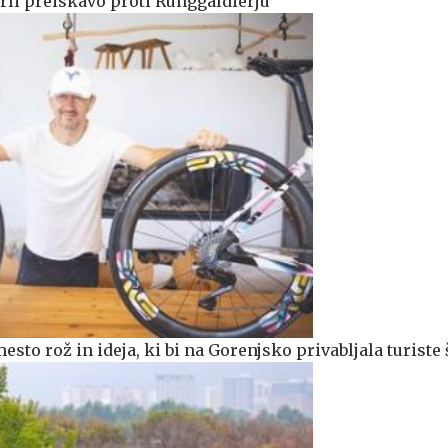
prli preiskavo proti Runggaldierju
sto rož in ideja, ki bi na Gorenjsko privabljala turiste 