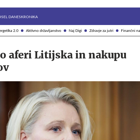
Želite prejemati e-novice?
Uživajmo pametno
OSEL DANES
KRONIKA
rgetika 2.0
Aktivno državljanstvo
Naj Digi
Zdravje za jutri
Finančni na
o aferi Litijska in nakupu
ov