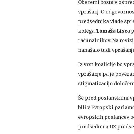
Obe temi bosta v ospred
vprašanj. O odgovornos
predsednika vlade spr
kolega
Tomaža Lisca
p
računalnikov. Na reviz
nanašalo tudi vprašanj
Iz vrst koalicije bo vp
vprašanje pa je povezan
stigmatizacijo določen
Še pred poslanskimi vpr
bili v Evropski parlame
evropskih poslancev bo 
predsednica DZ predsed