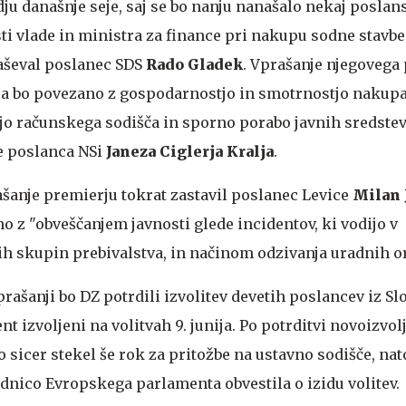
ju današnje seje, saj se bo nanju nanašalo nekaj poslan
ti vlade in ministra za finance pri nakupu sodne stavbe
aševal poslanec SDS
Rado Gladek
. Vprašanje njegovega
a bo povezano z gospodarnostjo in smotrnostjo nakup
ijo računskega sodišča in sporno porabo javnih sredstev
e poslanca NSi
Janeza Ciglerja Kralja
.
rašanje premierju tokrat zastavil poslanec Levice
Milan 
o z "obveščanjem javnosti glede incidentov, ki vodijo v
ih skupin prebivalstva, in načinom odzivanja uradnih o
ašanji bo DZ potrdili izvolitev devetih poslancev iz Slo
nt izvoljeni na volitvah 9. junija. Po potrditvi novoizvol
sicer stekel še rok za pritožbe na ustavno sodišče, nat
nico Evropskega parlamenta obvestila o izidu volitev.