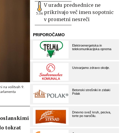
V uradu predsednice ne
prikrivajo več imen sopotnic
5,06
v prometni nesreči
ni na volitvah 9.
parlamenta
poslanskimi
do tokrat