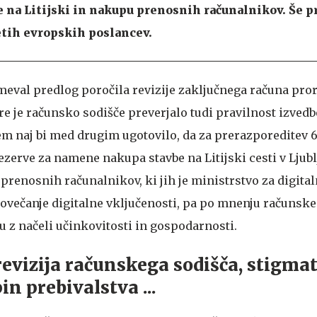
e na Litijski in nakupu prenosnih računalnikov. Še p
etih evropskih poslancev.
eval predlog poročila revizije zaključnega računa pro
ere je računsko sodišče preverjalo tudi pravilnost izved
 tem naj bi med drugim ugotovilo, da za prerazporeditev 6
zerve za namene nakupa stavbe na Litijski cesti v Ljublj
prenosnih računalnikov, ki jih je ministrstvo za digita
ovečanje digitalne vključenosti, pa po mnenju računske
du z načeli učinkovitosti in gospodarnosti.
revizija računskega sodišča, stigmat
n prebivalstva ...