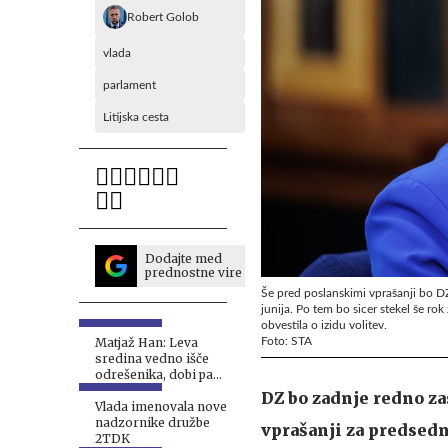
Robert Golob
vlada
parlament
Litijska cesta
Dodajte med
prednostne vire
Še pred poslanskimi vprašanji bo DZ p
junija. Po tem bo sicer stekel še r
obvestila o izidu volitev.
Foto: STA
Matjaž Han: Leva
sredina vedno išče
odrešenika, dobi pa
Janševo vlado #video
DZ bo zadnje redno z
Vlada imenovala nove
nadzornike družbe
vprašanji za predsedn
2TDK