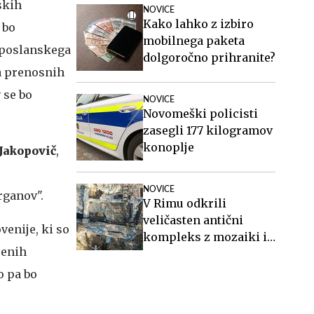
skih
NOVICE
Kako lahko z izbiro
 bo
mobilnega paketa
 poslanskega
dolgoročno prihranite?
a prenosnih
 se bo
NOVICE
Novomeški policisti
zasegli 177 kilogramov
konoplje
Jakopovič
,
NOVICE
rganov".
V Rimu odkrili
veličasten antični
venije, ki so
kompleks z mozaiki in
jenih
freskami
o pa bo