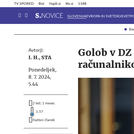
Info in obvestila
Tehnik
TV SPORED
Bizi
Najdi.si
Itis.si
1188
SLOVENIJA
EVROPA IN SVET
DIGISVET
P
Ene
Golob v DZ 
Avtorji:
I. H.,
STA
računalnik
Ponedeljek,
8. 7. 2024,
5.44
2 leti, 1 mesec
1,57
Natisni članek