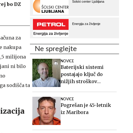
rej bo DZ
računa za
be nakupa
Ne spreglejte
,5 milijona
NOVICE
ani ni bilo
Baterijski sistemi
postajajo ključ do
lno
nižjih stroškov
ga sodišča ta
elektrike v podjetjih
NOVICE
Pogrešan je 45-letnik
izacija
iz Maribora