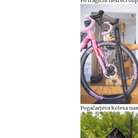
Po tragični nesreči od
Pogačarjeva kolesa name