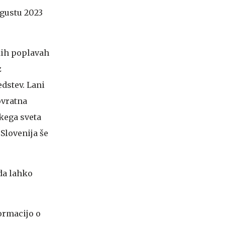
vgustu 2023
kih poplavah
z
dstev. Lani
ovratna
kega sveta
Slovenija še
da lahko
ormacijo o