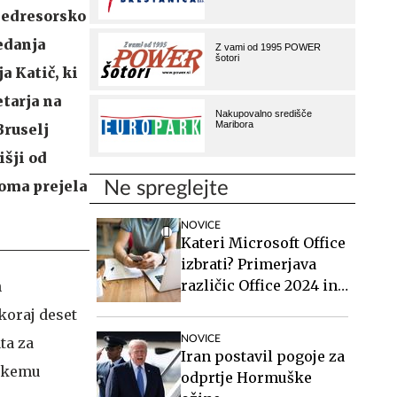
 Medresorsko
tedanja
a Katič, ki
tarja na
Bruselj
išji od
oma prejela
Ne spreglejte
NOVICE
Kateri Microsoft Office
izbrati? Primerjava
različic Office 2024 in
h
Office 2021.
koraj deset
NOVICE
ta za
Iran postavil pogoje za
nskemu
odprtje Hormuške