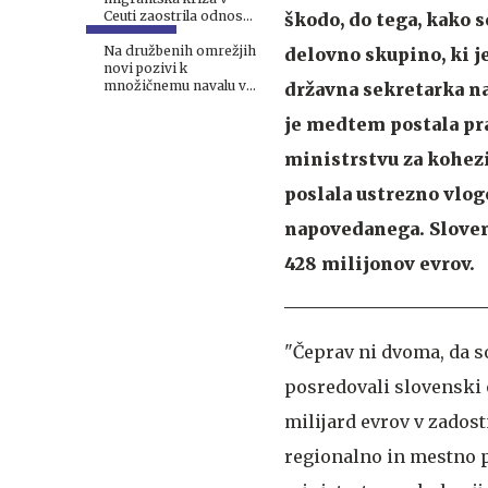
Ceuti zaostrila odnose
škodo, do tega, kako 
v EU
Na družbenih omrežjih
delovno skupino, ki je
novi pozivi k
množičnemu navalu v
državna sekretarka na
Ceuto
je medtem postala pr
ministrstvu za kohezi
poslala ustrezno vlog
napovedanega. Sloven
428 milijonov evrov.
"Čeprav ni dvoma, da so
posredovali slovenski 
milijard evrov v zadost
regionalno in mestno 