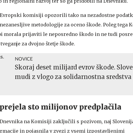
 in regionalni razvoj ter so ga pridobili na Dnevniku.
v Evropski komisiji opozorili tako na nezadostne podat
nezanesljive metodologije za oceno škode. Poleg tega 
bi morala prijaviti le neposredno škodo in ne tudi posre
 tveganje za dvojno štetje škode.
NOVICE
Skoraj deset milijard evrov škode. Slove
mudi z vlogo za solidarnostna sredstva 
 prejela sto milijonov predplačila
Dnevnika na Komisiji zaključili s pozivom, naj Slovenij
rmacije in pojasnila v zvezi z vsemi izpostavljenimi