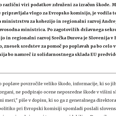
so različni viri podatkov združeni za izračun škode.
 pripravljala vlogo za Evropsko komisijo, je vodila 
 ministrstvu za kohezijo in regionalni razvoj Andrej
avosodna ministrica. Po zagotovilih državnega sekre
jo in regionalni razvoj Srečka Đurova je Slovenija v 
o, znesek sredstev za pomoč po poplavah pa bo celo v
ija bo namreč iz solidarnostnega sklada EU predvid
 poplave povzročile veliko škodo, informacije, ki so ji
organi, ne podpirajo ocene neposredne škode v višini s
ni meri," piše v dopisu, ki so ga z generalnega direktora
politiko pri Evropski komisiji spomladi poslali slove