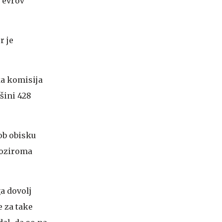
v evrov
r je
ka komisija
šini 428
 ob obisku
 oziroma
ga dovolj
e za take