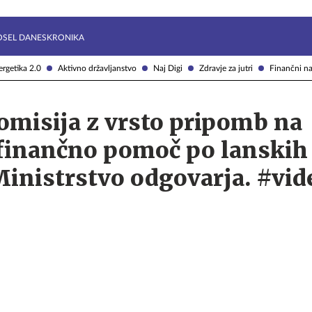
Želite prejemati e-novice?
Uživajmo pametno
OSEL DANES
KRONIKA
rgetika 2.0
Aktivno državljanstvo
Naj Digi
Zdravje za jutri
Finančni na
omisija z vrsto pripomb na
 finančno pomoč po lanskih
Ministrstvo odgovarja. #vid