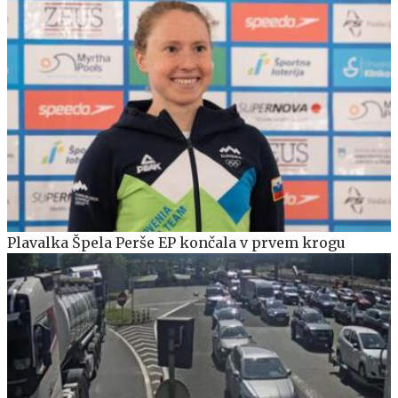
Plavalka Špela Perše EP končala v prvem krogu