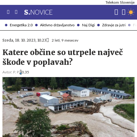
Telekom Slovenije
Energetika 2.0
Aktivno državljanstvo
Naj Digi
Zdravje za jutri
Fi
Sreda, 18. 10. 2023, 10.23
2 leti, 9 mesecev
Katere občine so utrpele največ
škode v poplavah?
Avtor:
P. P.
0,35