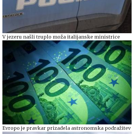
V jezeru našli truplo moža italijanske ministrice
Evropo je pravkar prizadela astronomska podražitev