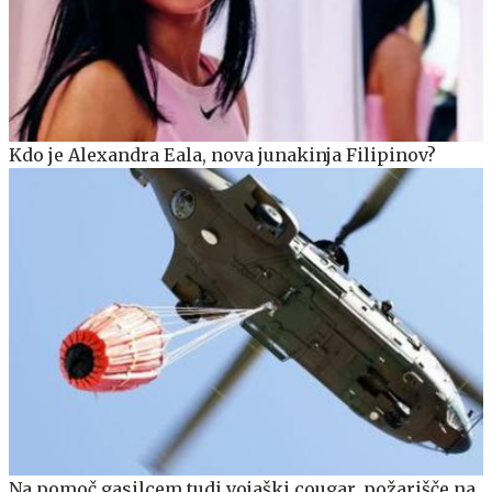
Kdo je Alexandra Eala, nova junakinja Filipinov?
Na pomoč gasilcem tudi vojaški cougar, požarišče na