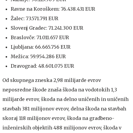
Ravne na Koroškem: 76.438.431 EUR
Žalec: 73.571.791 EUR
Slovenj Gradec: 71.241.300 EUR
Braslovče: 71.011.657 EUR
Ljubljana: 66.665.756 EUR
Mežica: 59.954.286 EUR
Dravograd: 48.601.075 EUR
Od skupnega zneska 2,98 milijarde evrov
neposredne škode znaša škoda na vodotokih 1,3
milijarde evrov, škoda na delno uničenih in uničenih
stavbah 381 milijonov evrov, delna škoda na stavbah
skoraj 118 milijonov evrov, škoda na gradbeno-
inženirskih objektih 488 milijonov evrov, škoda v