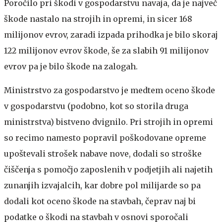
Poročilo pri škodi v gospodarstvu navaja, da je največ
škode nastalo na strojih in opremi, in sicer 168
milijonov evrov, zaradi izpada prihodka je bilo skoraj
122 milijonov evrov škode, še za slabih 91 milijonov
evrov pa je bilo škode na zalogah.
Ministrstvo za gospodarstvo je medtem oceno škode
v gospodarstvu (podobno, kot so storila druga
ministrstva) bistveno dvignilo. Pri strojih in opremi
so recimo namesto popravil poškodovane opreme
upoštevali strošek nabave nove, dodali so stroške
čiščenja s pomočjo zaposlenih v podjetjih ali najetih
zunanjih izvajalcih, kar dobre pol milijarde so pa
dodali kot oceno škode na stavbah, čeprav naj bi
podatke o škodi na stavbah v osnovi sporočali