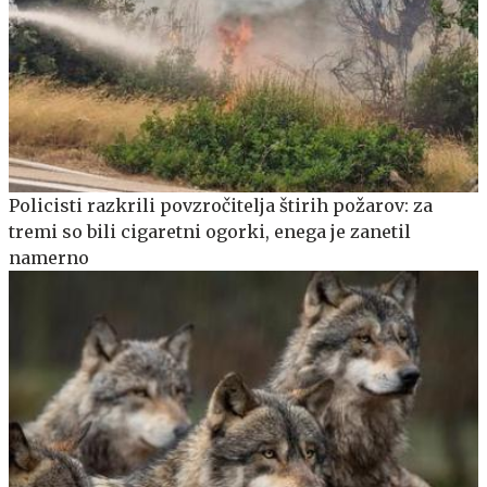
Policisti razkrili povzročitelja štirih požarov: za
tremi so bili cigaretni ogorki, enega je zanetil
namerno