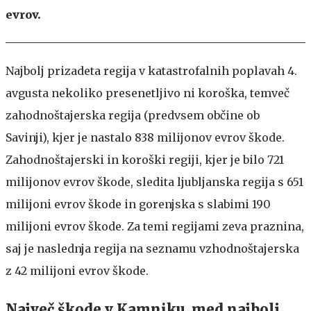
evrov.
Najbolj prizadeta regija v katastrofalnih poplavah 4.
avgusta nekoliko presenetljivo ni koroška, temveč
zahodnoštajerska regija (predvsem občine ob
Savinji), kjer je nastalo 838 milijonov evrov škode.
Zahodnoštajerski in koroški regiji, kjer je bilo 721
milijonov evrov škode, sledita ljubljanska regija s 651
milijoni evrov škode in gorenjska s slabimi 190
milijoni evrov škode. Za temi regijami zeva praznina,
saj je naslednja regija na seznamu vzhodnoštajerska
z 42 milijoni evrov škode.
Največ škode v Kamniku, med najbolj