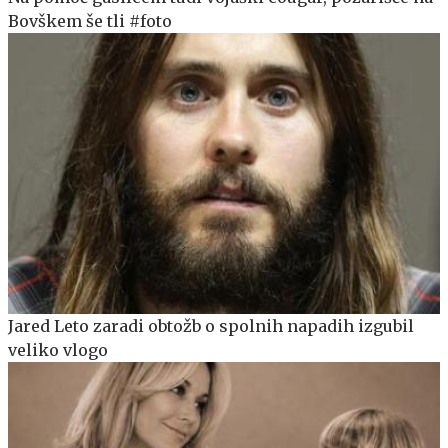
Bovškem še tli #foto
Jared Leto zaradi obtožb o spolnih napadih izgubil
veliko vlogo