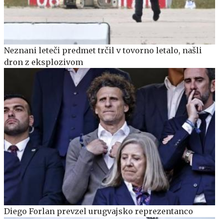
Neznani leteči predmet trčil v tovorno letalo, našli
dron z eksplozivom
Diego Forlan prevzel urugvajsko reprezentanco