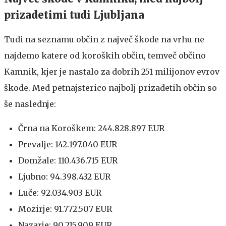
prizadetimi tudi Ljubljana
Tudi na seznamu občin z največ škode na vrhu ne
najdemo katere od koroških občin, temveč občino
Kamnik, kjer je nastalo za dobrih 251 milijonov evrov
škode. Med petnajsterico najbolj prizadetih občin so
še naslednje:
Črna na Koroškem: 244.828.897 EUR
Prevalje: 142.197.040 EUR
Domžale: 110.436.715 EUR
Ljubno: 94.398.432 EUR
Luče: 92.034.903 EUR
Mozirje: 91.772.507 EUR
Nazarje: 90.215.909 EUR