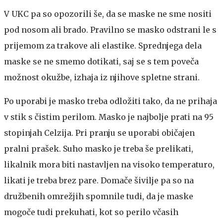
V UKC pa so opozorili še, da se maske ne sme nositi
pod nosom ali brado. Pravilno se masko odstrani le s
prijemom za trakove ali elastike. Sprednjega dela
maske se ne smemo dotikati, saj se s tem poveča
možnost okužbe, izhaja iz njihove spletne strani.
Po uporabi je masko treba odložiti tako, da ne prihaja
v stik s čistim perilom. Masko je najbolje prati na 95
stopinjah Celzija. Pri pranju se uporabi običajen
pralni prašek. Suho masko je treba še prelikati,
likalnik mora biti nastavljen na visoko temperaturo,
likati je treba brez pare. Domače šivilje pa so na
družbenih omrežjih spomnile tudi, da je maske
mogoče tudi prekuhati, kot so perilo včasih