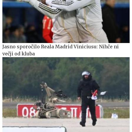
Jasno sporočilo Reala Madrid Viniciusu: Nihče ni
večji od kluba