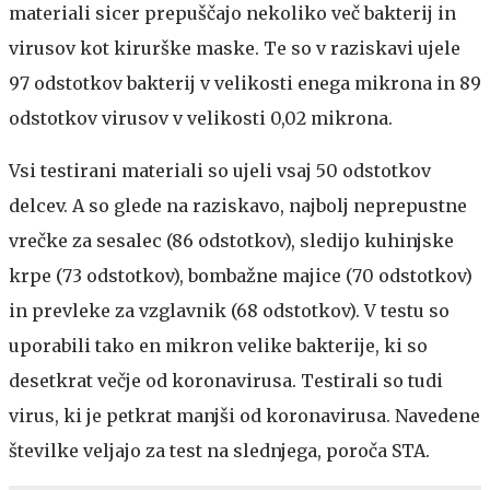
materiali sicer prepuščajo nekoliko več bakterij in
virusov kot kirurške maske. Te so v raziskavi ujele
97 odstotkov bakterij v velikosti enega mikrona in 89
odstotkov virusov v velikosti 0,02 mikrona.
Vsi testirani materiali so ujeli vsaj 50 odstotkov
delcev. A so glede na raziskavo, najbolj neprepustne
vrečke za sesalec (86 odstotkov), sledijo kuhinjske
krpe (73 odstotkov), bombažne majice (70 odstotkov)
in prevleke za vzglavnik (68 odstotkov). V testu so
uporabili tako en mikron velike bakterije, ki so
desetkrat večje od koronavirusa. Testirali so tudi
virus, ki je petkrat manjši od koronavirusa. Navedene
številke veljajo za test na slednjega, poroča STA.