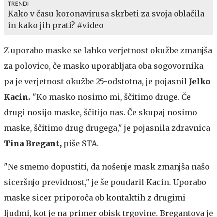
TRENDI
Kako v času koronavirusa skrbeti za svoja oblačila
in kako jih prati? #video
Z uporabo maske se lahko verjetnost okužbe zmanjša
za polovico, če masko uporabljata oba sogovornika
pa je verjetnost okužbe 25-odstotna, je pojasnil
Jelko
Kacin.
"Ko masko nosimo mi, ščitimo druge. Če
drugi nosijo maske, ščitijo nas. Če skupaj nosimo
maske, ščitimo drug drugega," je pojasnila zdravnica
Tina Bregant,
piše STA.
"Ne smemo dopustiti, da nošenje mask zmanjša našo
siceršnjo previdnost," je še poudaril Kacin. Uporabo
maske sicer priporoča ob kontaktih z drugimi
ljudmi, kot je na primer obisk trgovine. Bregantova je