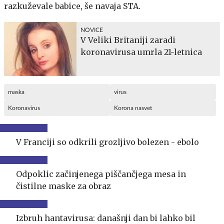
razkuževale babice, še navaja STA.
NOVICE
V Veliki Britaniji zaradi
koronavirusa umrla 21-letnica
maska
virus
Koronavirus
Korona nasvet
V Franciji so odkrili grozljivo bolezen - ebolo
Odpoklic začinjenega piščančjega mesa in
čistilne maske za obraz
Izbruh hantavirusa: današnji dan bi lahko bil