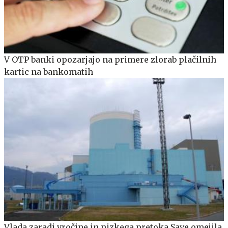
V OTP banki opozarjajo na primere zlorab plačilnih
kartic na bankomatih
Vlada zaradi vročine in nizkega pretoka Save omejila