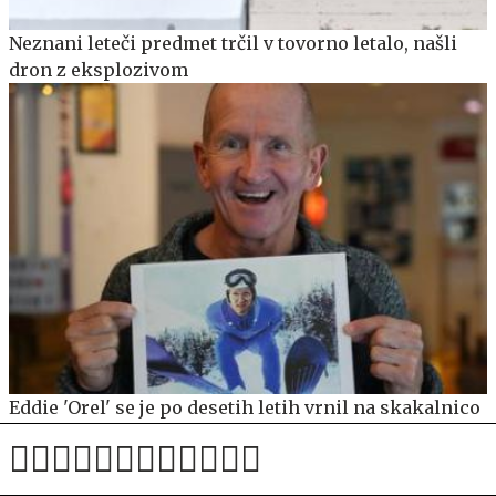
Neznani leteči predmet trčil v tovorno letalo, našli
dron z eksplozivom
Eddie 'Orel' se je po desetih letih vrnil na skakalnico
#video