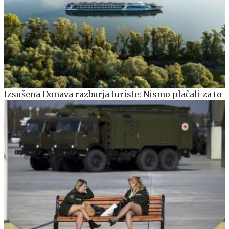
Izsušena Donava razburja turiste: Nismo plačali za to