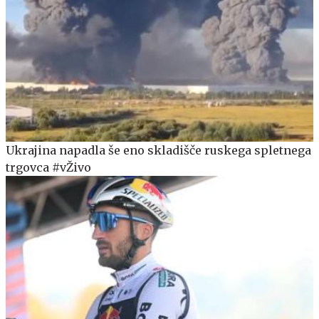
Ukrajina napadla še eno skladišče ruskega spletnega
trgovca #vŽivo