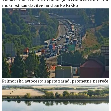
možnost zaustavitve nuklearke Krško
Primorska avtocesta zaprta zaradi prometne nesreče