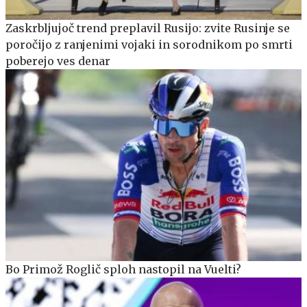
Zaskrbljujoč trend preplavil Rusijo: zvite Rusinje se
poročijo z ranjenimi vojaki in sorodnikom po smrti
poberejo ves denar
Bo Primož Roglič sploh nastopil na Vuelti?