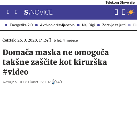
Telekom Slovenije
Energetika 2.0
Aktivno državljanstvo
Naj Digi
Zdravje za jutri
Fi
Četrtek, 26. 3. 2020, 14.24
6 let, 4 mesece
Domača maska ne omogoča
takšne zaščite kot kirurška
#video
Avtorji:
VIDEO: Planet TV,
I. M.
0,40