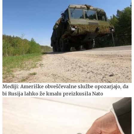
Mediji: Ameriške obveščevalne službe opozarjajo, da
bi Rusija lahko že kmalu preizkusila Nato