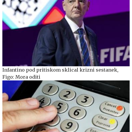
Infantino pod pritiskom sklical krizni sestanek,
Figo: Mora oditi