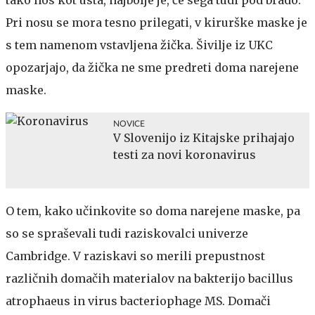
tako nos kot usta, najbolje je, če sega tudi pod brado.
Pri nosu se mora tesno prilegati, v kirurške maske je
s tem namenom vstavljena žička. Šivilje iz UKC
opozarjajo, da žička ne sme predreti doma narejene
maske.
NOVICE
V Slovenijo iz Kitajske prihajajo
testi za novi koronavirus
O tem, kako učinkovite so doma narejene maske, pa
so se spraševali tudi raziskovalci univerze
Cambridge. V raziskavi so merili prepustnost
različnih domačih materialov na bakterijo bacillus
atrophaeus in virus bacteriophage MS. Domači