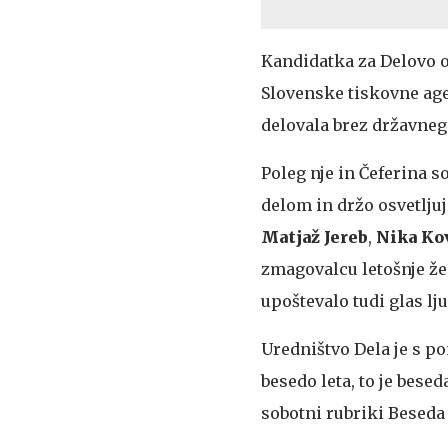
Kandidatka za Delovo o
Slovenske tiskovne ag
delovala brez državnega
Poleg nje in Čeferina 
delom in držo osvetljuj
Matjaž Jereb
,
Nika Ko
zmagovalcu letošnje že 
upoštevalo tudi glas lj
Uredništvo Dela je s po
besedo leta, to je bese
sobotni rubriki Beseda 