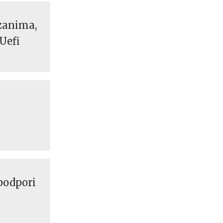
 zanima,
Uefi
 podpori