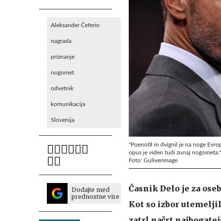
Aleksander Čeferin
nagrada
priznanje
nogomet
odvetnik
komunikacija
Slovenija
"Poenotil in dvignil je na noge Evrop
opus je viden tudi zunaj nogometa," 
Foto: Guliverimage
Časnik Delo je za ose
Dodajte med
prednostne vire
Kot so izbor utemeljil
zatrl načrt najbogatej