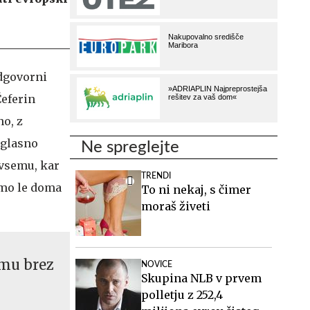
dgovorni
Čeferin
no, z
 glasno
Ne spreglejte
 vsemu, kar
TRENDI
šimo le doma
To ni nekaj, s čimer
moraš živeti
omu brez
NOVICE
Skupina NLB v prvem
polletju z 252,4