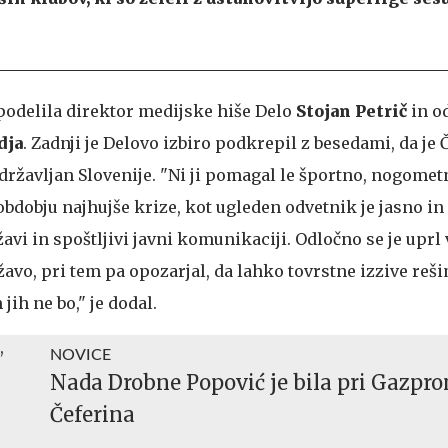
 podelila direktor medijske hiše Delo
Stojan Petrič
in o
dja
. Zadnji je Delovo izbiro podkrepil z besedami, da je 
državljan Slovenije. "Ni ji pomagal le športno, nogomet
bdobju najhujše krize, kot ugleden odvetnik je jasno in
žavi in spoštljivi javni komunikaciji. Odločno se je uprl
žavo, pri tem pa opozarjal, da lahko tovrstne izzive re
jih ne bo," je dodal.
NOVICE
Nada Drobne Popović je bila pri Gazpr
Čeferina