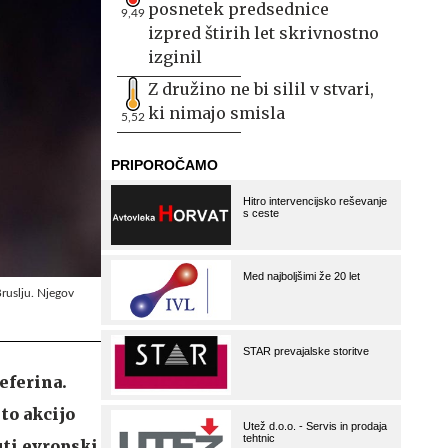
posnetek predsednice
9,49
izpred štirih let skrivnostno
izginil
Z družino ne bi silil v stvari,
ki nimajo smisla
5,52
Bruslju. Njegov
eferina.
ito akcijo
uti evropski