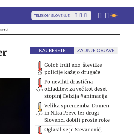
TELEKOM SLOVENIJE
sveti
er
KAJ BERETE
ZADNJE OBJAVE
Golob trdil eno, številke
policije kažejo drugače
10
Po nevihti drastična
ohladitev: za več kot deset
9,01
stopinj Celzija #animacija
Velika sprememba: Domen
in Nika Prevc ter drugi
6,06
Slovenci dobili proste roke
Oglasil se je Stevanović,