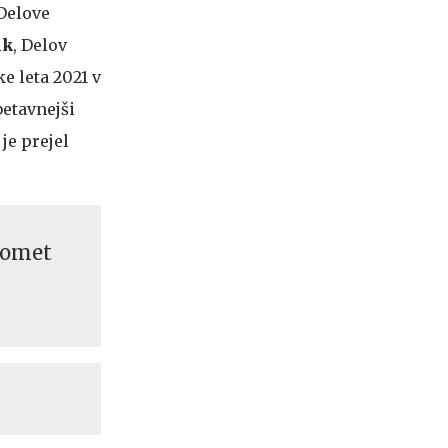
 Delove
ik
, Delov
e leta 2021 v
betavnejši
je prejel
ogomet