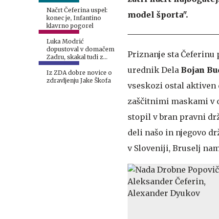
Načrt Čeferina uspel:
model športa".
konec je, Infantino
klavrno pogorel
Luka Modrić
dopustoval v domačem
Priznanje sta Čeferinu
Zadru, skakal tudi z
najvišje skakalnice
urednik Dela
Bojan Bu
Iz ZDA dobre novice o
zdravljenju Jake Škofa
vseskozi ostal aktiven 
zaščitnimi maskami v o
stopil v bran pravni dr
deli našo in njegovo dr
v Sloveniji, Bruselj nam 