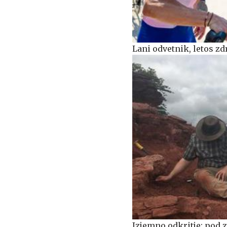
Lani odvetnik, letos zd
Izjemno odkritje: pod z