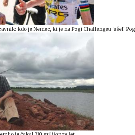
ravnik: kdo je Nemec, ki je na Pogi Challengeu 'ušel' Po
emljo je čakal 210 milijonov let