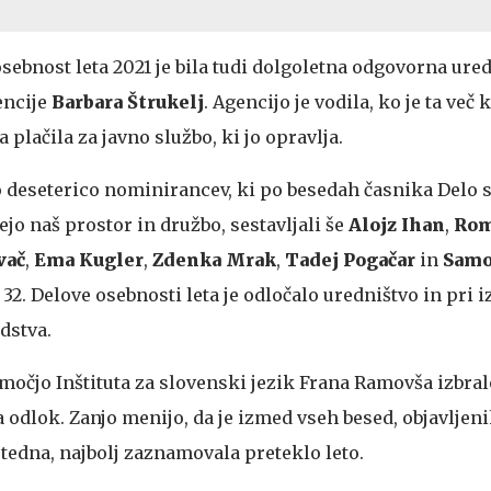
sebnost leta 2021 je bila tudi dolgoletna odgovorna ure
encije
Barbara Štrukelj
. Agencijo je vodila, ko je ta več 
 plačila za javno službo, ki jo opravlja.
so deseterico nominirancev, ki po besedah časnika Delo 
ejo naš prostor in družbo, sestavljali še
Alojz Ihan
,
Rom
vač
,
Ema Kugler
,
Zdenka Mrak
,
Tadej Pogačar
in
Samo
32. Delove osebnosti leta je odločalo uredništvo in pri i
udstva.
močjo Inštituta za slovenski jezik Frana Ramovša izbral
da odlok. Zanjo menijo, da je izmed vseh besed, objavljeni
tedna, najbolj zaznamovala preteklo leto.