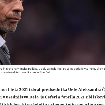
o in njene najvidnejše politike, v boju za male ljudi pa so ga podprle vse institucije v 
so v utemeljitvi navedli v uredništvu Dela.
bnost leta 2021 izbral predsednika Uefe Aleksandra Č
i v uredništvu Dela, je Čeferin "aprila 2021 z bliskov
ših klubov, ki so želeli z ustanovitvijo superlige ses