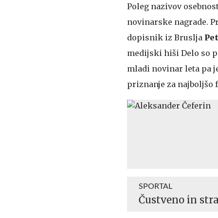
Poleg nazivov osebnosti
novinarske nagrade. Pr
dopisnik iz Bruslja
Pet
medijski hiši Delo so p
mladi novinar leta pa j
priznanje za najboljšo f
SPORTAL
Čustveno in str