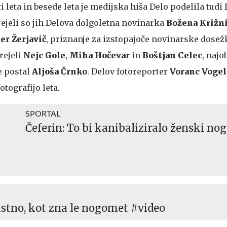
 leta in besede leta je medijska hiša Delo podelila tudi
ejeli so jih Delova dolgoletna novinarka
Božena Križn
er Žerjavič
, priznanje za izstopajoče novinarske dosežk
rejeli
Nejc Gole
,
Miha Hočevar
in
Boštjan Celec
, najo
e postal
Aljoša Črnko
. Delov fotoreporter
Voranc Vogel
otografijo leta.
SPORTAL
Čeferin: To bi kanibaliziralo ženski n
astno, kot zna le nogomet #video