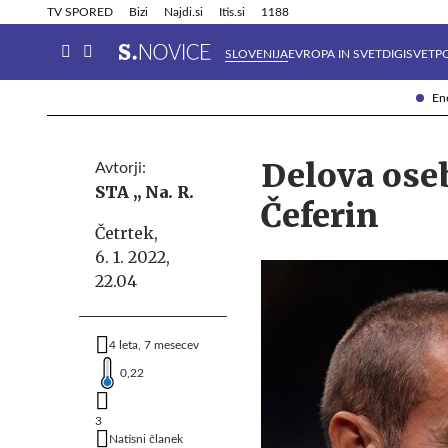
Info in obvestila
Tehnik
TV SPORED
Bizi
Najdi.si
Itis.si
1188
SLOVENIJA
EVROPA IN SVET
DIGISVET
P
Ene
Delova oseb
Avtorji:
STA ,,
Na. R.
Čeferin
Četrtek,
6. 1. 2022,
22.04
4 leta, 7 mesecev
0,22
3
Natisni članek