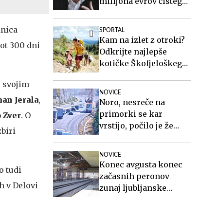
milijona evrov čistega
dobička
dnica
SPORTAL
Kam na izlet z otroki?
kot 300 dni
Odkrijte najlepše
kotičke Škofjeloškega
hribovja.
s svojim
NOVICE
an Jerala
,
Noro, nesreče na
primorki se kar
 Zver
. O
vrstijo, počilo je že
zbiri
četrtič #foto
NOVICE
Konec avgusta konec
o tudi
začasnih peronov
h v Delovi
zunaj ljubljanske
železniške postaje