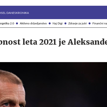
Želite prejemati e-novice?
Uživajmo pametno
OSEL DANES
KRONIKA
rgetika 2.0
Aktivno državljanstvo
Naj Digi
Zdravje za jutri
Finančni na
nost leta 2021 je Aleksand