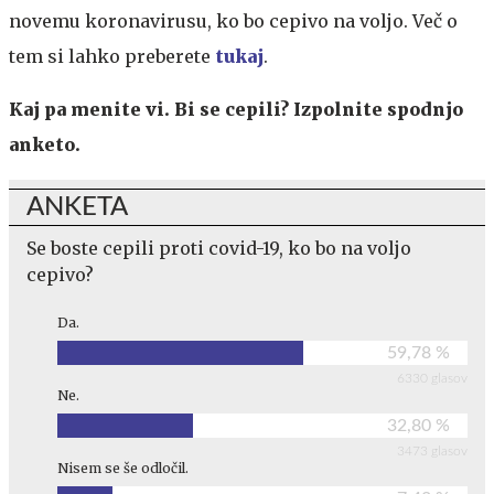
novemu koronavirusu, ko bo cepivo na voljo. Več o
tem si lahko preberete
tukaj
.
Kaj pa menite vi. Bi se cepili? Izpolnite spodnjo
anketo.
ANKETA
Se boste cepili proti covid-19, ko bo na voljo
cepivo?
Da.
59,78 %
6330 glasov
Ne.
32,80 %
3473 glasov
Nisem se še odločil.