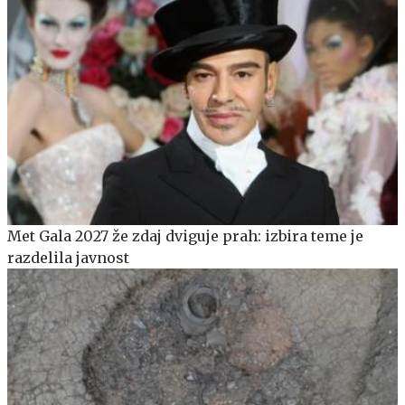
Met Gala 2027 že zdaj dviguje prah: izbira teme je
razdelila javnost