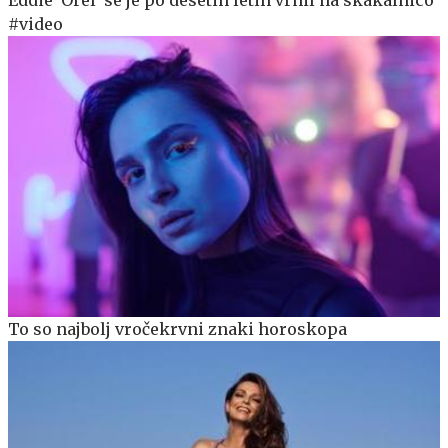
Eddie 'Orel' se je po desetih letih vrnil na skakalnico
#video
To so najbolj vročekrvni znaki horoskopa