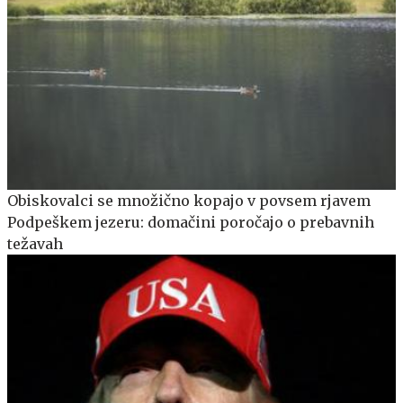
Obiskovalci se množično kopajo v povsem rjavem
Podpeškem jezeru: domačini poročajo o prebavnih
težavah