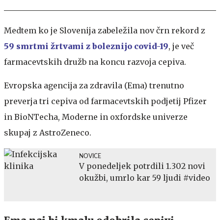
Medtem ko je Slovenija zabeležila nov črn rekord z
59 smrtmi žrtvami z boleznijo covid-19
, je več
farmacevtskih družb na koncu razvoja cepiva.
Evropska agencija za zdravila (Ema) trenutno
preverja tri cepiva od farmacevtskih podjetij Pfizer
in BioNTecha, Moderne in oxfordske univerze
skupaj z AstroZeneco.
NOVICE
V ponedeljek potrdili 1.302 novi
okužbi, umrlo kar 59 ljudi #video