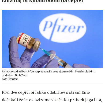
Ema naj bi kmalu odobrila cepivi
Farmacevtski velikan Pfizer cepivo razvija skupaj z nemškim biotehnološkim
podjetjem BioNTech.
Foto: Reuters
Prvi dve cepivi bi lahko odobritev s strani Eme
dočakali že letos oziroma v začetku prihodnjega leta,