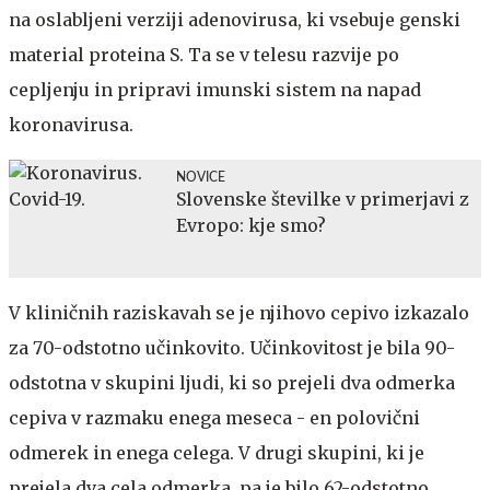
na oslabljeni verziji adenovirusa, ki vsebuje genski
material proteina S. Ta se v telesu razvije po
cepljenju in pripravi imunski sistem na napad
koronavirusa.
NOVICE
Slovenske številke v primerjavi z
Evropo: kje smo?
V kliničnih raziskavah se je njihovo cepivo izkazalo
za 70-odstotno učinkovito. Učinkovitost je bila 90-
odstotna v skupini ljudi, ki so prejeli dva odmerka
cepiva v razmaku enega meseca - en polovični
odmerek in enega celega. V drugi skupini, ki je
prejela dva cela odmerka, pa je bilo 62-odstotno