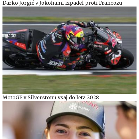
Darko Jorgić v Jokohami izpadel proti Francozu
MotoGP v Silverstonu vsaj do leta 2028