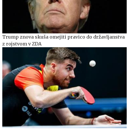
Trump znova skuša omejiti pravico do državljanstva
z rojstvom v ZDA