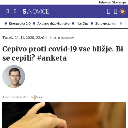
Telekom Slovenije
Energetika 2.0
Aktivno državljanstvo
Naj Digi
Zdravje za jutri
Fi
Torek, 24. 11. 2020, 22.41
5 let, 8 mesecev
Cepivo proti covid-19 vse bližje. Bi
se cepili? #anketa
Avtor:
Marko Rabuza
6,22