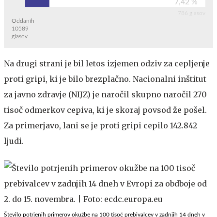
7,42 %
786 glasov
Oddanih
10589
glasov
Na drugi strani je bil letos izjemen odziv za cepljenje
proti gripi, ki je bilo brezplačno. Nacionalni inštitut
za javno zdravje (NIJZ) je naročil skupno naročil 270
tisoč odmerkov cepiva, ki je skoraj povsod že pošel.
Za primerjavo, lani se je proti gripi cepilo 142.842
ljudi.
Število potrjenih primerov okužbe na 100 tisoč prebivalcev v zadnjih 14 dneh v