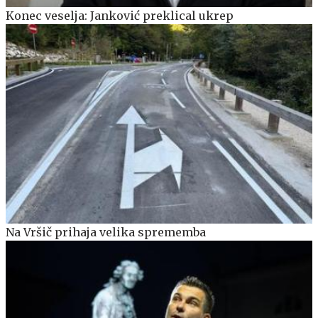
Konec veselja: Janković preklical ukrep
Na Vršič prihaja velika sprememba