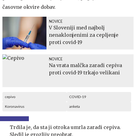
časovne okvire dobav.
NOVICE
V Sloveniji med najbolj
nenaklonjenimi za cepljenje
proti covid-19
NOVICE
Na vrata malčka zaradi cepiva
proti covid-19 trkajo velikani
cepivo
COVID-19
Koronavirus
anketa
Trdila je, da sta ji otroka umrla zaradi cepiva.
Sledil je grozljiv preobrat.