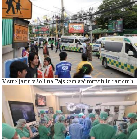
V streljanju v šoli na Tajskem več mrtvih in ranjenih