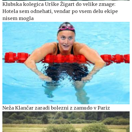
Klubska kolegica Urške Žigart do velike zmage:
Hotela sem odnehati, vendar po vsem delu ekipe
nisem mogla
Neža Klančar zaradi bolezni z zamudo v Pariz