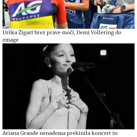
Urška Žigart brez prave moči, Demi Vollering do
zmage
Ariana Grande nenadoma prekinila koncert in