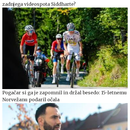
zadnjega videospota Siddharte?
Pogačar si ga je zapomnil in držal besedo: 15-letnemu
Norvežanu podaril očala