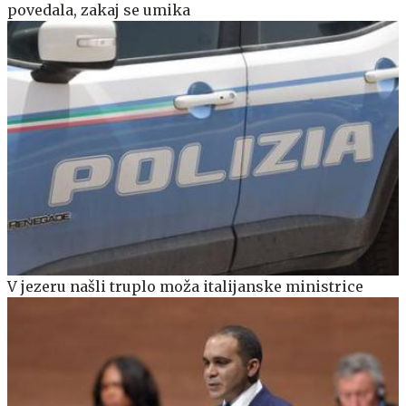
povedala, zakaj se umika
V jezeru našli truplo moža italijanske ministrice