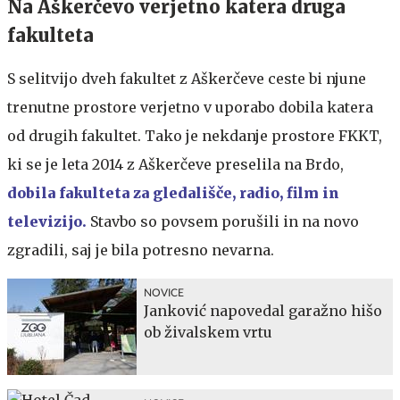
Na Aškerčevo verjetno katera druga
fakulteta
S selitvijo dveh fakultet z Aškerčeve ceste bi njune
trenutne prostore verjetno v uporabo dobila katera
od drugih fakultet. Tako je nekdanje prostore FKKT,
ki se je leta 2014 z Aškerčeve preselila na Brdo,
dobila fakulteta za gledališče, radio, film in
televizijo.
Stavbo so povsem porušili in na novo
zgradili, saj je bila potresno nevarna.
NOVICE
Janković napovedal garažno hišo
ob živalskem vrtu