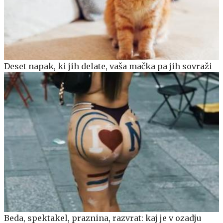
Deset napak, ki jih delate, vaša mačka pa jih sovraži
Beda, spektakel, praznina, razvrat: kaj je v ozadju