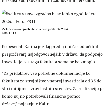
terasasto oblikovanimi in zasnovanimi etažami.
Vselitev v novo zgradbo bi se lahko zgodila leta 2024.
Foto: FS LJ
Po besedah Kalina je zdaj pred njimi čas odločilnih
prepričevanj najodgovornejših v državi, da podprejo
investicijo, saj tega fakulteta sama ne bo zmogla.
"Za pridobitev vse potrebne dokumentacije bo
fakulteta za strojništvo vnaprej investirala od 3,5 do
štiri milijone evrov lastnih sredstev. Za realizacijo pa
bomo nujno potrebovali finančno pomoč
države," pojasnjuje Kalin.