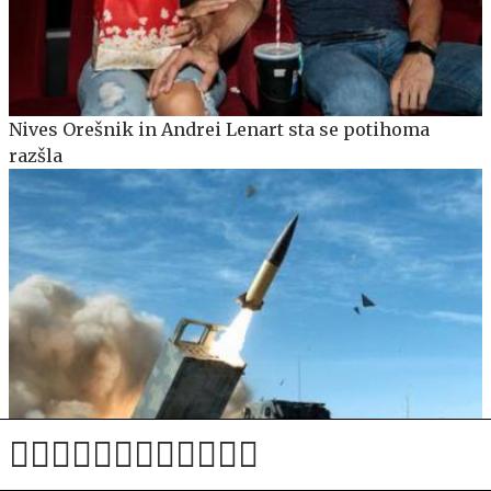
Nives Orešnik in Andrei Lenart sta se potihoma
razšla
Alarm v Washingtonu: ZDA naj bi porabile skoraj vse