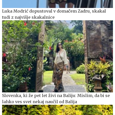
Luka Modrić dopustoval v domačem Zadru, skakal
tudi z najvišje skakalnice
Slovenka, ki že pet let živi na Baliju: Mislim, da bi se
lahko ves svet nekaj naučil od Balija