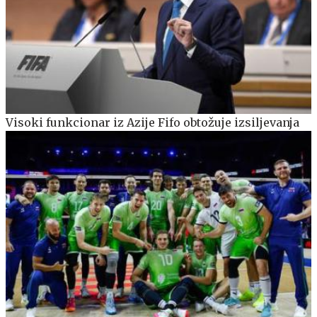
Visoki funkcionar iz Azije Fifo obtožuje izsiljevanja