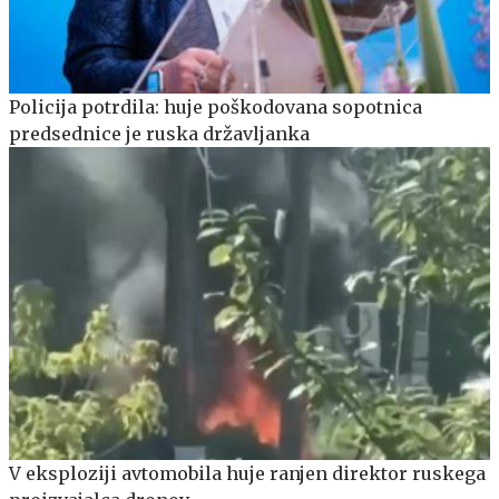
Policija potrdila: huje poškodovana sopotnica
predsednice je ruska državljanka
V eksploziji avtomobila huje ranjen direktor ruskega