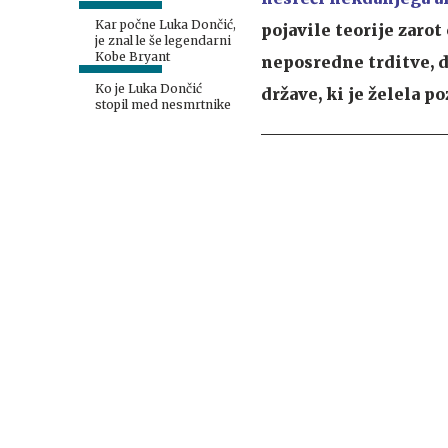
Kar počne Luka Dončić,
pojavile teorije zaro
je znal le še legendarni
Kobe Bryant
neposredne trditve, d
Ko je Luka Dončić
države, ki je želela p
stopil med nesmrtnike