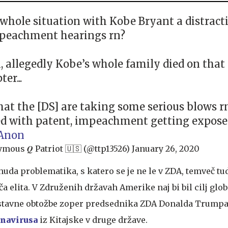
s whole situation with Kobe Bryant a distract
peachment hearings rn?
, allegedly Kobe’s whole family died on that
er...
at the [DS] are taking some serious blows rn.
d with patent, impeachment getting expose
Anon
ous 𝑸 Patriot 🇺🇸 (@ttp13526)
January 26, 2020
a huda problematika, s katero se je ne le v ZDA, temveč t
ča elita. V Združenih državah Amerike naj bi bil cilj glo
ustavne obtožbe zoper predsednika ZDA Donalda Trumpa,
navirusa
iz Kitajske v druge države.