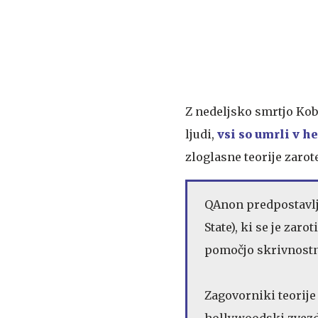
Z nedeljsko smrtjo Kob
ljudi,
vsi so umrli v h
zloglasne teorije zarot
QAnon predpostavlj
State), ki se je zar
pomočjo skrivnostn
Zagovorniki teorije
hollywoodski zvezdn