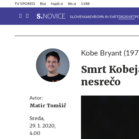
Info in obvestila
Tehnik
TV SPORED
Bizi
Najdi.si
Itis.si
1188
SLOVENIJA
EVROPA IN SVET
DIGISVET
P
Kobe Bryant (19
Smrt Kobeja
nesrečo
Avtor:
Matic Tomšič
Sreda,
29. 1. 2020,
4.00