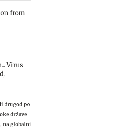
ion from
.. Virus
d,
udi drugod po
boke države
 na globalni