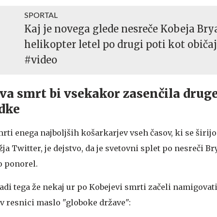
SPORTAL
Kaj je novega glede nesreče Kobeja Bry
helikopter letel po drugi poti kot običa
#video
a smrt bi vsekakor zasenčila drug
dke
mrti enega najboljših košarkarjev vseh časov, ki se širi
 Twitter, je dejstvo, da je svetovni splet po nesreči B
o ponorel.
di tega že nekaj ur po Kobejevi smrti začeli namigovati,
v resnici maslo "globoke države":