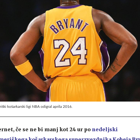
ški košarkarski ligi NBA odigral aprila 2016.
ernet, če se ne bi manj kot 24 ur po
nedeljski
meriškega košarkarskega superzvezdnika Kobeja Br