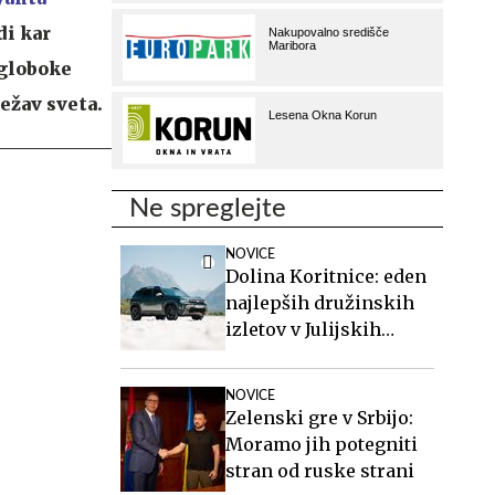
di kar
 globoke
težav sveta.
Ne spreglejte
NOVICE
Dolina Koritnice: eden
najlepših družinskih
izletov v Julijskih
Alpah
NOVICE
Zelenski gre v Srbijo:
Moramo jih potegniti
stran od ruske strani