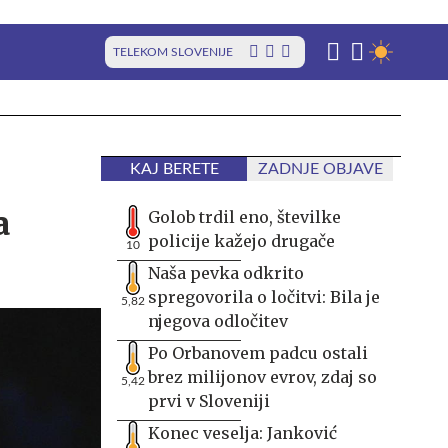
TELEKOM SLOVENIJE
KAJ BERETE
ZADNJE OBJAVE
a
Golob trdil eno, številke
policije kažejo drugače
10
Naša pevka odkrito
spregovorila o ločitvi: Bila je
5,82
njegova odločitev
Po Orbanovem padcu ostali
brez milijonov evrov, zdaj so
5,42
prvi v Sloveniji
Konec veselja: Janković