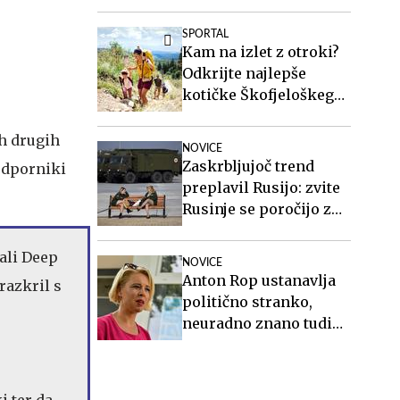
SPORTAL
Kam na izlet z otroki?
Odkrijte najlepše
kotičke Škofjeloškega
hribovja.
ih drugih
NOVICE
Zaskrbljujoč trend
podporniki
preplavil Rusijo: zvite
Rusinje se poročijo z
ranjenimi vojaki in
sorodnikom po smrti
 ali Deep
NOVICE
poberejo ves denar
Anton Rop ustanavlja
 razkril s
politično stranko,
neuradno znano tudi
ime generalnega
sekretarja
i ter da