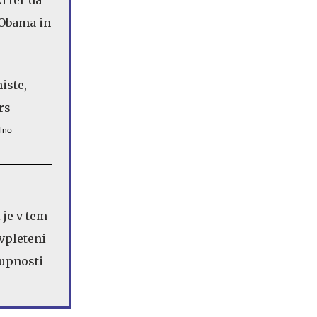
 Obama in
alno
 je v tem
 vpleteni
kupnosti