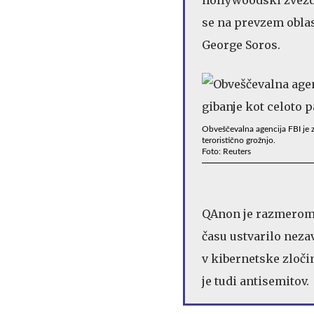
se na prevzem oblas
George Soros.
Obveščevalna agencija FBI je z
teroristično grožnjo.
Foto: Reuters
QAnon je razmeroma m
času ustvarilo neza
v kibernetske zloči
je tudi antisemitov.