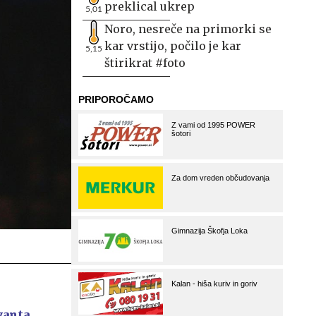
preklical ukrep
5,01
Noro, nesreče na primorki se
kar vrstijo, počilo je kar
5,15
štirikrat #foto
yanta