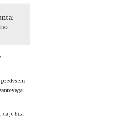
anta:
jno
e
jo predvsem
ryantovega
 da je bila