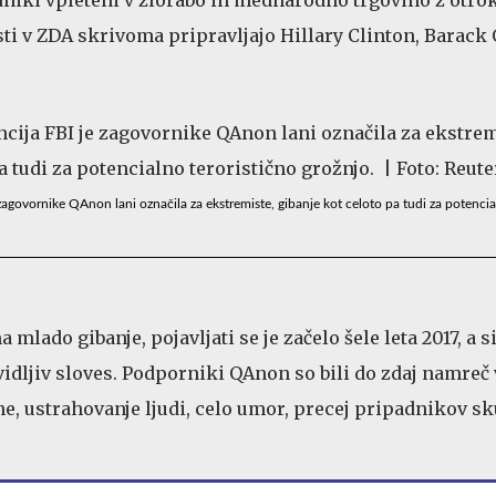
ti v ZDA skrivoma pripravljajo Hillary Clinton, Barack
agovornike QAnon lani označila za ekstremiste, gibanje kot celoto pa tudi za potenci
lado gibanje, pojavljati se je začelo šele leta 2017, a si
vidljiv sloves. Podporniki QAnon so bili do zdaj namreč
ne, ustrahovanje ljudi, celo umor, precej pripadnikov s