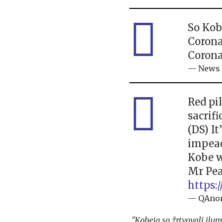
So Kobe
Corona 
Corona,
— News 
Red pi
sacrifi
(DS) I
impea
Kobe w
Mr Pea
https:
— QAnon
"Kobeja so žrtvovali ilum