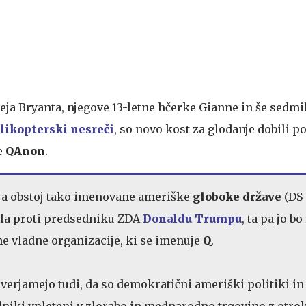
eja Bryanta, njegove 13-letne hčerke Gianne in še sedm
elikopterski nesreči
, so novo kost za glodanje dobili 
e
QAnon
.
a obstoj tako imenovane ameriške
globoke države
(DS
otila proti predsedniku ZDA
Donaldu Trumpu
, ta pa jo bo
e vladne organizacije, ki se imenuje
Q
.
 verjamejo tudi, da so demokratični ameriški politiki in
iki vpleteni v zlorabo in mednarodno trgovino z otrok