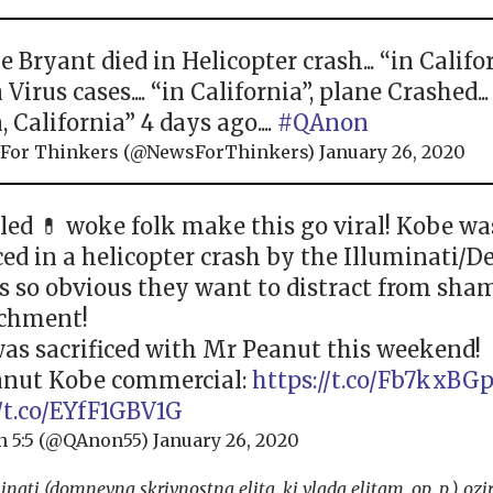
 Bryant died in Helicopter crash... “in Californ
Virus cases.... “in California”, plane Crashed...
 California” 4 days ago....
#QAnon
For Thinkers (@NewsForThinkers)
January 26, 2020
lled 💊 woke folk make this go viral! Kobe wa
ced in a helicopter crash by the Illuminati/D
t’s so obvious they want to distract from sha
chment!
as sacrificed with Mr Peanut this weekend!
nut Kobe commercial:
https://t.co/Fb7kxBG
//t.co/EYfF1GBV1G
 5:5 (@QAnon55)
January 26, 2020
inati (domnevna skrivnostna elita, ki vlada elitam, op. p.) o