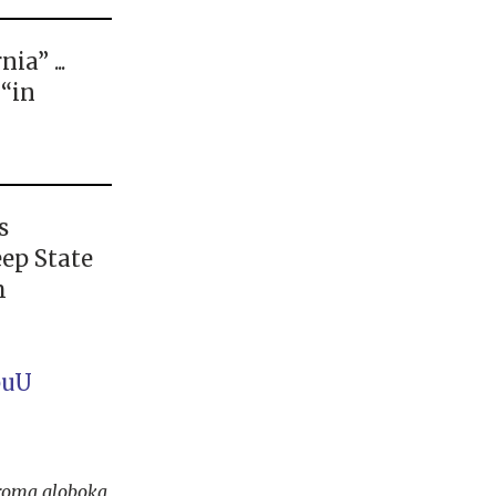
ia” ...
 “in
s
eep State
m
puU
ziroma globoka