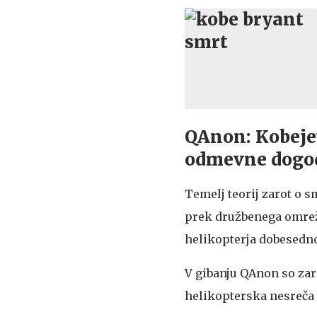
QAnon: Kobejev
odmevne dogo
Temelj teorij zarot o s
prek družbenega omrežja
helikopterja dobesedn
V gibanju QAnon so zara
helikopterska nesreča 