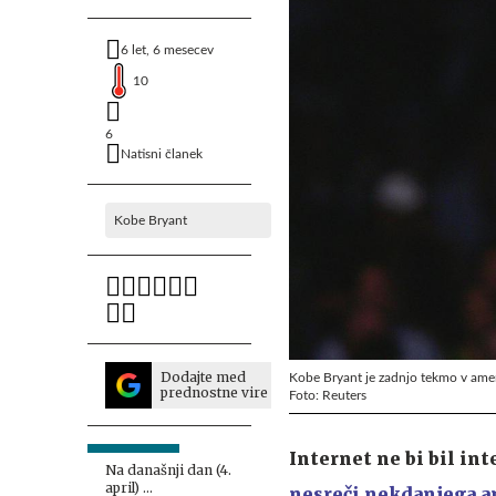
6 let, 6 mesecev
10
6
Natisni članek
Kobe Bryant
Dodajte med
Kobe Bryant je zadnjo tekmo v ameri
prednostne vire
Foto: Reuters
Internet ne bi bil int
Na današnji dan (4.
april) ...
nesreči nekdanjega a