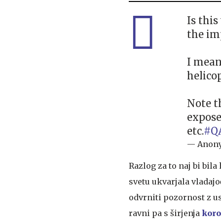
Is thi
the im
I mean
helicopt
Note th
expose
etc.
#Q
— Anonym
Razlog za to naj bi bil
svetu ukvarjala vladajo
odvrniti pozornost z 
ravni pa s širjenja
koro