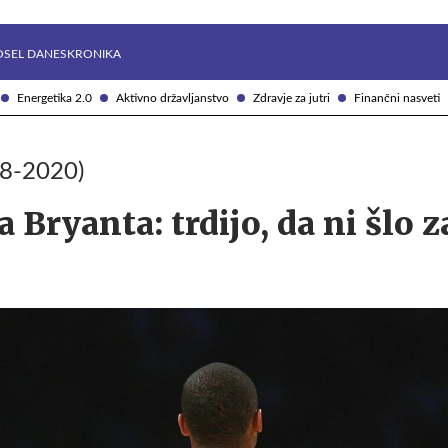
Želite prejemati e-novice?
Uživajmo pametno
OSEL DANES
KRONIKA
Energetika 2.0
Aktivno državljanstvo
Zdravje za jutri
Finančni nasveti
78-2020)
 Bryanta: trdijo, da ni šlo z