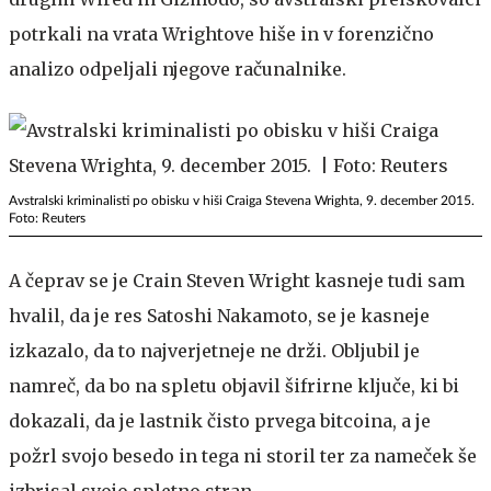
potrkali na vrata Wrightove hiše in v forenzično
analizo odpeljali njegove računalnike.
Avstralski kriminalisti po obisku v hiši Craiga Stevena Wrighta, 9. december 2015.
Foto: Reuters
A čeprav se je Crain Steven Wright kasneje tudi sam
hvalil, da je res Satoshi Nakamoto, se je kasneje
izkazalo, da to najverjetneje ne drži. Obljubil je
namreč, da bo na spletu objavil šifrirne ključe, ki bi
dokazali, da je lastnik čisto prvega bitcoina, a je
požrl svojo besedo in tega ni storil ter za nameček še