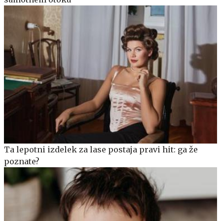
Ta lepotni izdelek za lase postaja pravi hit: ga že
poznate?