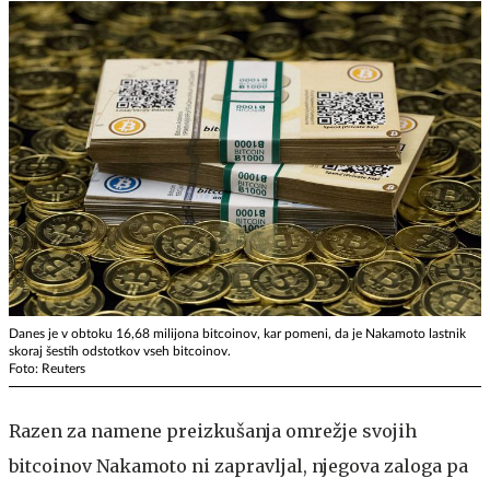
Danes je v obtoku 16,68 milijona bitcoinov, kar pomeni, da je Nakamoto lastnik
skoraj šestih odstotkov vseh bitcoinov.
Foto: Reuters
Razen za namene preizkušanja omrežje svojih
bitcoinov Nakamoto ni zapravljal, njegova zaloga pa