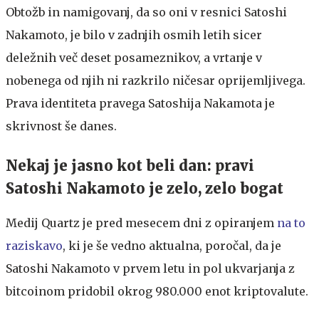
Obtožb in namigovanj, da so oni v resnici Satoshi
Nakamoto, je bilo v zadnjih osmih letih sicer
deležnih več deset posameznikov, a vrtanje v
nobenega od njih ni razkrilo ničesar oprijemljivega.
Prava identiteta pravega Satoshija Nakamota je
skrivnost še danes.
Nekaj je jasno kot beli dan: pravi
Satoshi Nakamoto je zelo, zelo bogat
Medij Quartz je pred mesecem dni z opiranjem
na to
raziskavo
, ki je še vedno aktualna, poročal, da je
Satoshi Nakamoto v prvem letu in pol ukvarjanja z
bitcoinom pridobil okrog 980.000 enot kriptovalute.