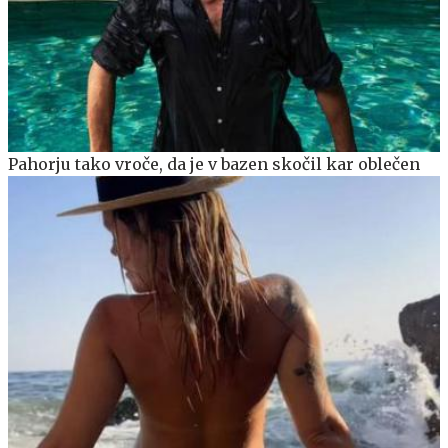
Pahorju tako vroče, da je v bazen skočil kar oblečen