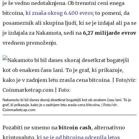
je še vedno nedotaknjena. Ob trenutni ceni enega
bitcoina,
ki znaša okrog 6.400 evrov
, to pomeni, da
posameznik ali skupina ljudi, ki se je izdajal ali pa se
je izdajala za Nakamota, sedi na
6,27 milijarde evrov
vrednem premoženju.
Nakamoto bi bil danes skoraj desetkrat bogatejši kot ob enakem času lani. To je
graf, ki prikazuje, kako je v zadnjem letu zrasla cena bitcoina. | Foto/vir:
Coinmarketcap.com
Pozabiti ne smemo na
bitcoin cash
, alternativno
kriptovaluto,
ki se je od bitcoina odcepila letos