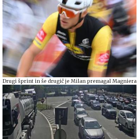
Drugi šprint in še drugič je Milan premagal Magniera