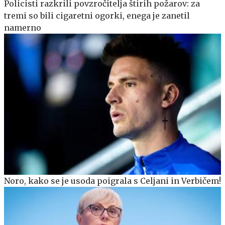
Policisti razkrili povzročitelja štirih požarov: za
tremi so bili cigaretni ogorki, enega je zanetil
namerno
Noro, kako se je usoda poigrala s Celjani in Verbičem!