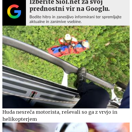
Izberite Siol.net za svoj
prednostni vir na Googlu.
Bodite hitro in zanesljivo informirani ter spremljajte
aktualne in zanimive vsebine.
Huda nesreča motorista, reševali so ga z vrvjo in
helikopterjem