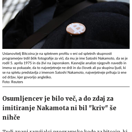
Ustanovitelj Bitcoina je na spletnem profilu v eni od spletnih skupnosti
programerjev trdil (klik fotografije za vir), da mu je ime Satoshi Nakamoto, da se je
rodil 5. aprila 1975 in da živi na Japonskem. Kasnejše analize njegovih navedb in
imena so pokazale, da to najverjetneje ne drži in da človek ali pa skupina ljudi, ki
se na spletu predstavlja z imenom Satoshi Nakamoto, najverjetneje prihaja iz ene
od držav, kjer govorijo angleško.
Foto: Reuters
Osumljencev je bilo več, a do zdaj za
imitiranje Nakamota ni bil "kriv" še
nihče
Tudi znani razvijalci programske kode za bitcoin, ki