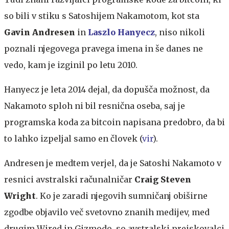
so bili v stiku s Satoshijem Nakamotom, kot sta
Gavin Andresen
in
Laszlo Hanyecz
, niso nikoli
poznali njegovega pravega imena in še danes ne
vedo, kam je izginil po letu 2010.
Hanyecz je leta 2014 dejal, da dopušča možnost, da
Nakamoto sploh ni bil resnična oseba, saj je
programska koda za bitcoin napisana predobro, da bi
to lahko izpeljal samo en človek (
vir
).
Andresen je medtem verjel, da je Satoshi Nakamoto v
resnici avstralski računalničar
Craig Steven
Wright
. Ko je zaradi njegovih sumničanj obiširne
zgodbe objavilo več svetovno znanih medijev, med
drugim Wired in Gizmodo, so avstralski preiskovalci