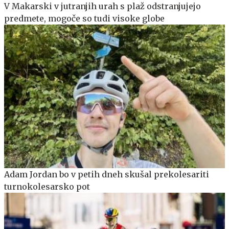
V Makarski v jutranjih urah s plaž odstranjujejo
predmete, mogoče so tudi visoke globe
Adam Jordan bo v petih dneh skušal prekolesariti
turnokolesarsko pot