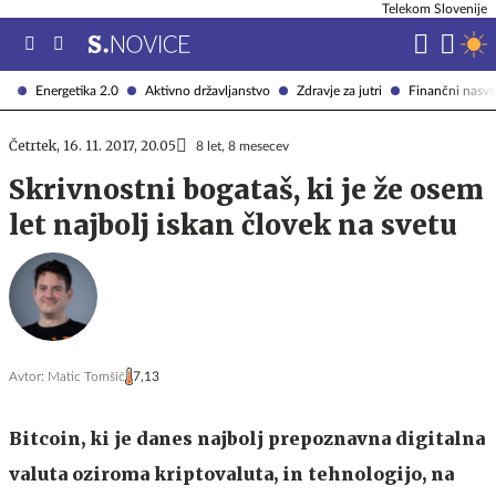
Telekom Slovenije
Energetika 2.0
Aktivno državljanstvo
Zdravje za jutri
Finančni nasve
Četrtek, 16. 11. 2017, 20.05
8 let, 8 mesecev
Skrivnostni bogataš, ki je že osem
let najbolj iskan človek na svetu
Avtor:
Matic Tomšič
7,13
Bitcoin, ki je danes najbolj prepoznavna digitalna
valuta oziroma kriptovaluta, in tehnologijo, na