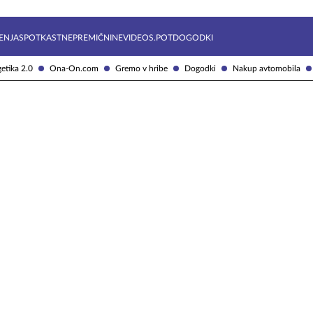
Želite prejemati e-novice?
Uživajmo pametno
ENJA
SPOTKAST
NEPREMIČNINE
VIDEOS.POT
DOGODKI
etika 2.0
Ona-On.com
Gremo v hribe
Dogodki
Nakup avtomobila