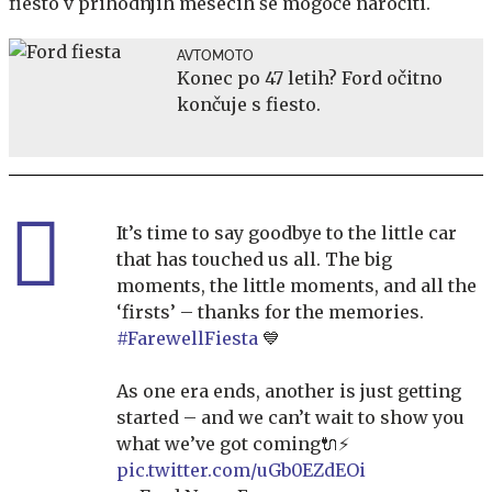
fiesto v prihodnjih mesecih še mogoče naročiti.
AVTOMOTO
Konec po 47 letih? Ford očitno
končuje s fiesto.
It’s time to say goodbye to the little car
that has touched us all. The big
moments, the little moments, and all the
‘firsts’ – thanks for the memories.
#FarewellFiesta
💙
As one era ends, another is just getting
started – and we can’t wait to show you
what we’ve got coming🔌⚡️
pic.twitter.com/uGb0EZdEOi