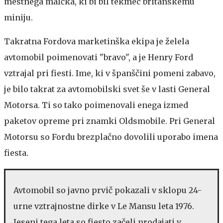
mestnega malčka, ki bi bil tekmec britanskemu
miniju.
Takratna Fordova marketinška ekipa je želela
avtomobil poimenovati "bravo", a je Henry Ford
vztrajal pri fiesti. Ime, ki v španščini pomeni zabavo,
je bilo takrat za avtomobilski svet še v lasti General
Motorsa. Ti so tako poimenovali enega izmed
paketov opreme pri znamki Oldsmobile. Pri General
Motorsu so Fordu brezplačno dovolili uporabo imena
fiesta.
Avtomobil so javno prvič pokazali v sklopu 24-
urne vztrajnostne dirke v Le Mansu leta 1976.
Jeseni tega leta so fiesto začeli prodajati v