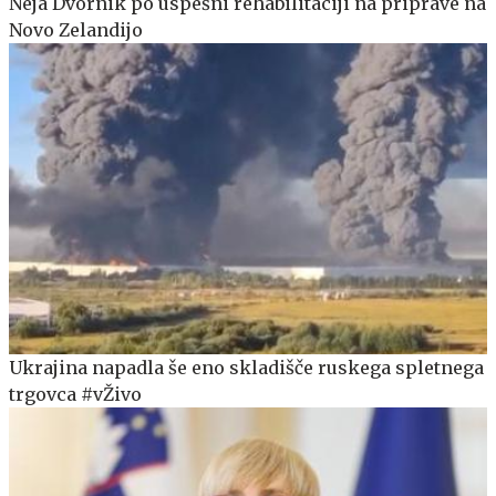
Neja Dvornik po uspešni rehabilitaciji na priprave na
Novo Zelandijo
Ukrajina napadla še eno skladišče ruskega spletnega
trgovca #vŽivo