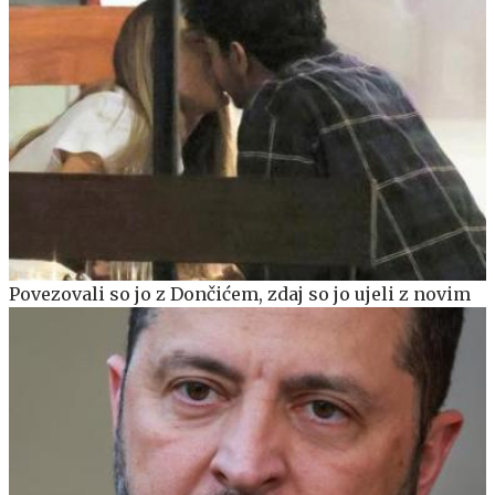
Povezovali so jo z Dončićem, zdaj so jo ujeli z novim