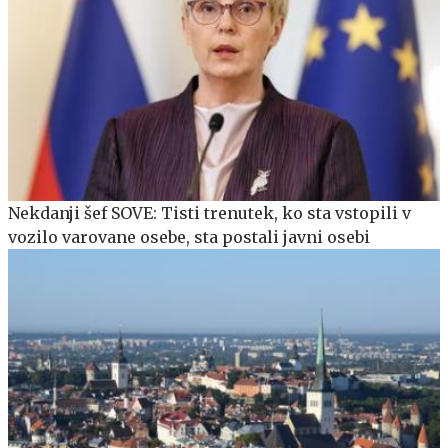
Nekdanji šef SOVE: Tisti trenutek, ko sta vstopili v
vozilo varovane osebe, sta postali javni osebi