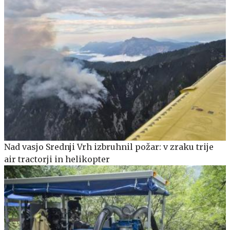
Nad vasjo Srednji Vrh izbruhnil požar: v zraku trije
air tractorji in helikopter