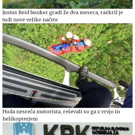
Justus Reid bunker gradi že dva meseca, razkril je
tudi nove velike načrte
Huda nesreča motorista, reševali so ga z vrvjo in
helikopterjem