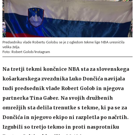
Predsedniku vlade Robertu Golobu se je z ogledom tekme lige NBA uresničila
velika želja.
Foto: Robert Golob/Instagram
Na tretji tekmi končnice NBA sta za slovenskega
košarkarskega zvezdnika Luko Dončića navijala
tudi predsednik vlade Robert Golob in njegova
partnerka Tina Gaber. Na svojih družbenih
omrežjih sta delila trenutke s tekme, ki pa se za
Dončića in njegovo ekipo ni razpletla po načrtih.
Izgubili so tretjo tekmo in proti nasprotniku