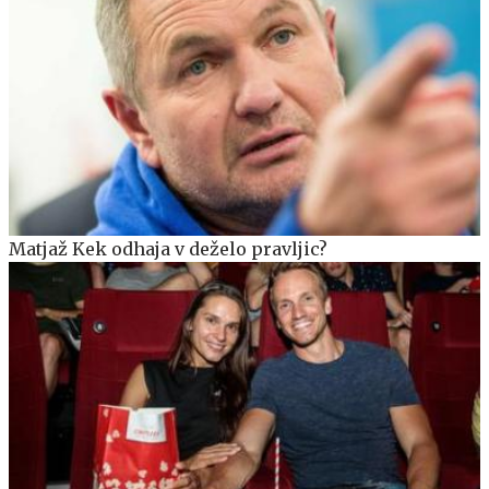
Matjaž Kek odhaja v deželo pravljic?