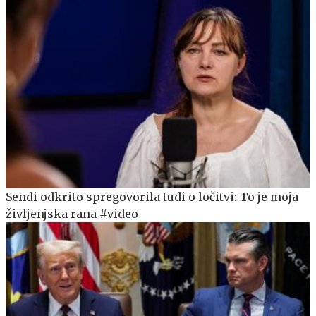
Sendi odkrito spregovorila tudi o ločitvi: To je moja
življenjska rana #video