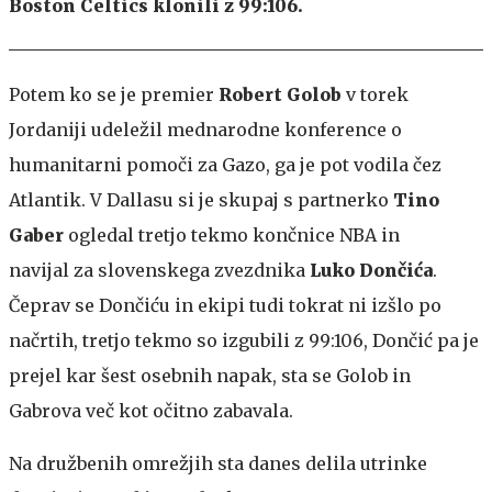
Boston Celtics klonili z 99:106.
Potem ko se je premier
Robert Golob
v torek
Jordaniji udeležil mednarodne konference o
humanitarni pomoči za Gazo, ga je pot vodila čez
Atlantik. V Dallasu si je skupaj s partnerko
Tino
Gaber
ogledal tretjo tekmo končnice NBA in
navijal za slovenskega zvezdnika
Luko Dončića
.
Čeprav se Dončiću in ekipi tudi tokrat ni izšlo po
načrtih, tretjo tekmo so izgubili z 99:106, Dončić pa je
prejel kar šest osebnih napak, sta se Golob in
Gabrova več kot očitno zabavala.
Na družbenih omrežjih sta danes delila utrinke