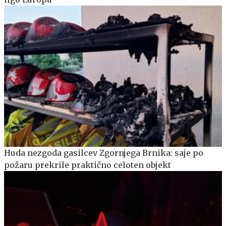
Huda nezgoda gasilcev Zgornjega Brnika: saje po
požaru prekrile praktično celoten objekt