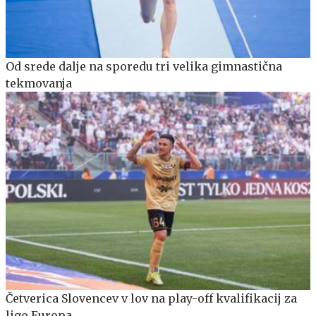
Od srede dalje na sporedu tri velika gimnastična
tekmovanja
Četverica Slovencev v lov na play-off kvalifikacij za
ligo Europa