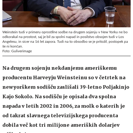
Weinstein tudi v primeru oprostilne sodbe na drugem sojenju v New Yorku ne bo
odkorakal na prostost, saj je bil za spolni napad in posilstvo obsojen tudi v Los
Angelesu, in sicer na 16 let zapora. Tudi na to obsodbo se je pritožil, postopek pa
še ni končan.
Foto: Guliverimage
Na drugem sojenju nekdanjemu ameriškemu
producentu Harveyju Weinsteinu so v četrtek na
newyorškem sodišču zaslišali 39-letno Poljakinjo
Kajo Sokolo. Na sodišču je opisala dva spolna
napada v letih 2002 in 2006, za molk o katerih je
od takrat slavnega televizijskega producenta
dobila več kot tri milijone ameriških dolarjev