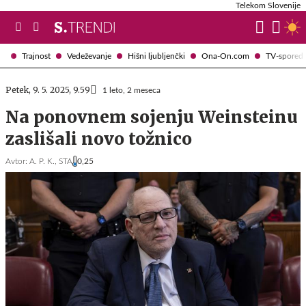
Telekom Slovenije
Trajnost
Vedeževanje
Hišni ljubljenčki
Ona-On.com
TV-spored
Petek, 9. 5. 2025, 9.59
1 leto, 2 meseca
Na ponovnem sojenju Weinsteinu
zaslišali novo tožnico
Avtor:
A. P. K., STA
0,25