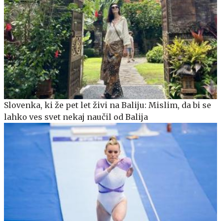
Slovenka, ki že pet let živi na Baliju: Mislim, da bi se
lahko ves svet nekaj naučil od Balija