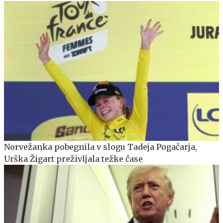
Norvežanka pobegnila v slogu Tadeja Pogačarja,
Urška Žigart preživljala težke čase