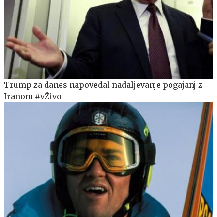
Trump za danes napovedal nadaljevanje pogajanj z
Iranom #vŽivo