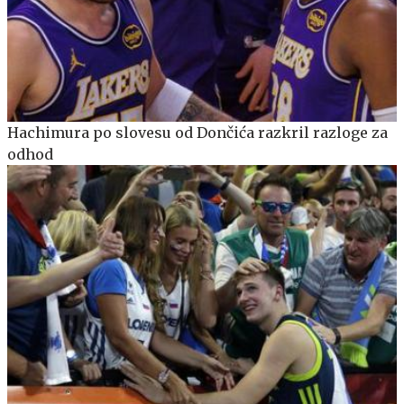
Hachimura po slovesu od Dončića razkril razloge za
odhod